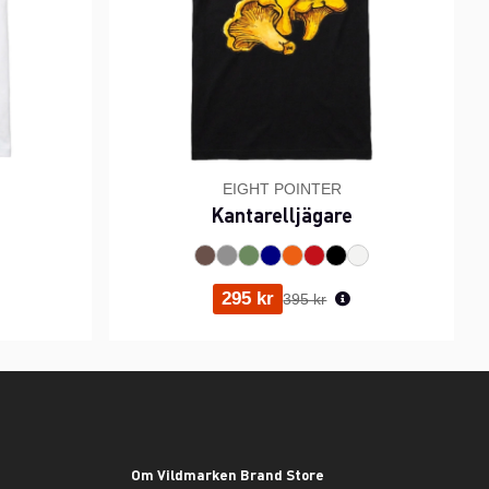
EIGHT POINTER
Kantarelljägare
ris:
Ordinarie pris:
295 kr
395 kr
Om Vildmarken Brand Store