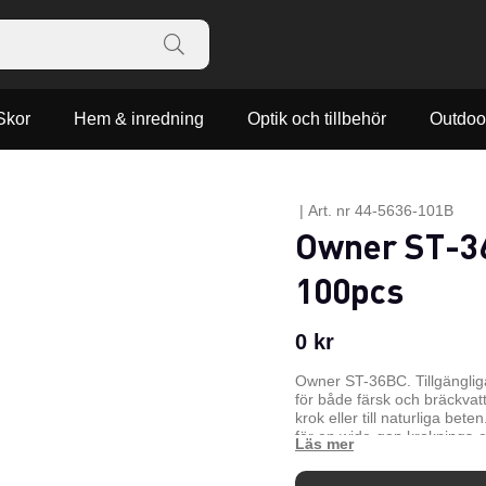
Skor
Hem & inredning
Optik och tillbehör
Outdoo
|
Art. nr
44-5636-101B
Owner ST-36
100pcs
0
kr
Owner ST-36BC. Tillgängliga
för både färsk och bräckvatt
krok eller till naturliga be
för en wide-gap kroknings-e
n