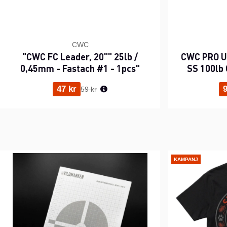
CWC
"CWC FC Leader, 20"" 25lb /
CWC PRO UV
0,45mm - Fastach #1 - 1pcs"
SS 100lb 
Ordinarie pris:
47 kr
9
59 kr
KAMPANJ