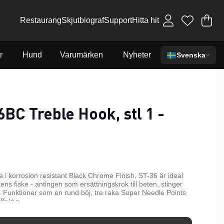
Restaurang
Skjutbiograf
Support
Hitta hit
Va
An
.
r
Hund
Varumärken
Nyheter
Svenska
BC Treble Hook, stl 1 -
 i korrosion resistant Black Chrome Finish, ST-36 är ideal
ens fiske - antingen som ersättningskrok till beten, stinger
ten. Funktioner som en rund böj, tre raka Super Needle Points
ffekt.n