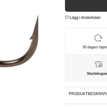
Super Needle Point
n
Micro Barb
n
Black Chrome finish
Lägg i önskelistan
n
30 dagars öppe
Storleksgui
PRODUKTBESKRIVN