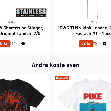
CWC
CWC
 Chartreuse Stinger,
"CWC TI No-kink Leader, 1
Original Tandem 2/0
- Fastach #1 - 1pc
Ordinarie pris:
Ordinarie p
5 kr
63 kr
119 kr
79 kr
Andra köpte även
KAMPANJ