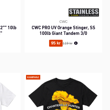
CWC
2"" 10lb
CWC PRO UV Orange Stinger, SS
s"
100lb Giant Tandem 3/0
ris:
Ordinarie pris:
95 kr
119 kr
KAMPANJ