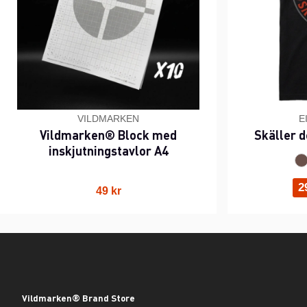
VILDMARKEN
E
Vildmarken® Block med
Skäller d
inskjutningstavlor A4
2
49 kr
Vildmarken® Brand Store