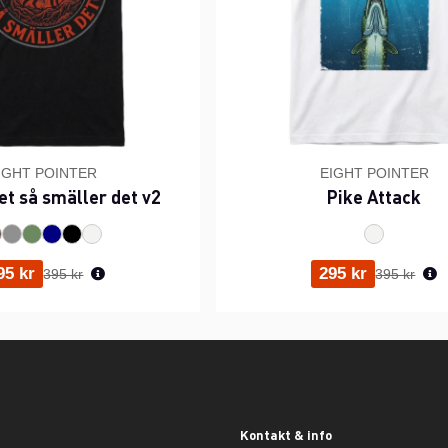
IGHT POINTER
EIGHT POINTER
et så smäller det v2
Pike Attack
Ordinarie pris:
Ordinarie p
95 kr
295 kr
395 kr
395 kr
Kontakt & info