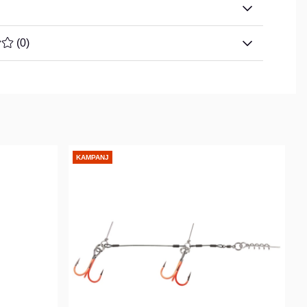
TYG 0 AV 5 ANTAL BETYG 0
(
0
)
KAMPANJ