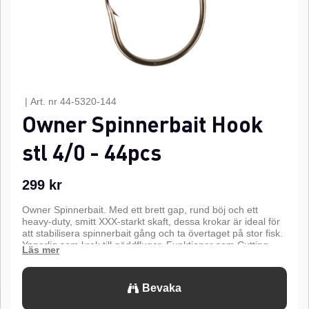
|
Art. nr
44-5320-144
Owner Spinnerbait Hook
stl 4/0 - 44pcs
299
kr
Owner Spinnerbait. Med ett brett gap, rund böj och ett
heavy-duty, smitt XXX-starkt skaft, dessa krokar är ideal för
att stabilisera spinnerbait gång och ta övertaget på stor fisk.
Ypperlig som krok till gäddflugor. Funktioner som Cutting
Point och Nickel finish.n
n
Bevaka
Cutting Point
n