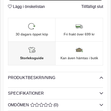
3X-Strong
n
Lägg i önskelistan
Tillfälligt slut
Tin finish
n
30 dagars öppet köp
Fri frakt över 699 kr
Storleksguide
Kan även hämtas i butik
PRODUKTBESKRIVNING
SPECIFIKATIONER
OMDÖMEN
MEDELBETYG 0 AV 5 ANTAL BETYG 0
(
0
)