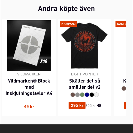
Andra köpte även
KAMPANJ
KAMPANJ
VILDMARKEN
EIGHT POINTER
EI
Vildmarken® Block
Skäller det så
Kant
med
smäller det v2
inskjutningstavlor A4
Ordinarie pris:
295 kr
295
395 kr
49 kr