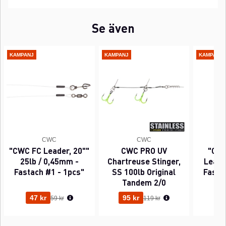
Se även
KAMPANJ
KAMPANJ
KAMPANJ
CWC
CWC
"CWC FC Leader, 20""
CWC PRO UV
"CWC
25lb / 0,45mm -
Chartreuse Stinger,
Leader
Fastach #1 - 1pcs"
SS 100lb Original
Fasta
Tandem 2/0
Ordinarie pris:
Ordinarie pris:
47 kr
95 kr
63
59 kr
119 kr