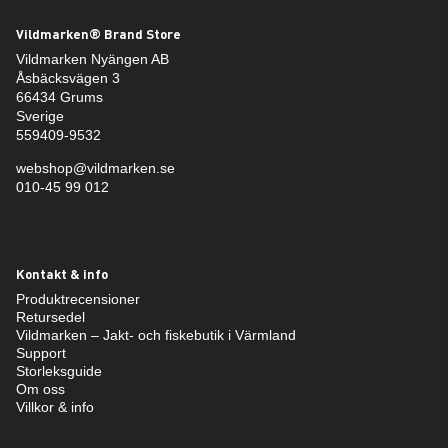
Vildmarken® Brand Store
Vildmarken Nyängen AB
Åsbäcksvägen 3
66434 Grums
Sverige
559409-9532
webshop@vildmarken.se
010-45 99 012
Kontakt & info
Produktrecensioner
Retursedel
Vildmarken – Jakt- och fiskebutik i Värmland
Support
Storleksguide
Om oss
Villkor & info