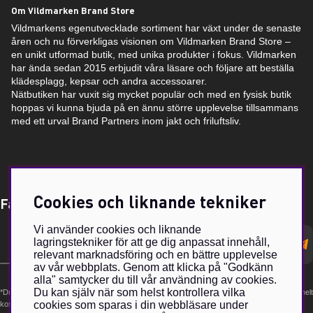
Om Vildmarken Brand Store
Vildmarkens egenutvecklade sortiment har växt under de senaste
åren och nu förverkligas visionen om Vildmarken Brand Store –
en unikt utformad butik, med unika produkter i fokus. Vildmarken
har ända sedan 2015 erbjudit våra läsare och följare att beställa
klädesplagg, kepsar och andra accessoarer.
Nätbutiken har vuxit sig mycket populär och med en fysisk butik
hoppas vi kunna bjuda på en ännu större upplevelse tillsammans
med ett urval Brand Partners inom jakt och friluftsliv.
Cookies och liknande tekniker
Få Magasin Vildmarken direkt till din e-post!*
Vi använder cookies och liknande
E-
lagringstekniker för att ge dig anpassat innehåll,
postadress
relevant marknadsföring och en bättre upplevelse
av vår webbplats. Genom att klicka på "Godkänn
alla" samtycker du till vår användning av cookies.
Du kan själv när som helst kontrollera vilka
*Du kan även få erbjudanden och nyheter från samarbetspartners. Din prenumeration är helt
cookies som sparas i din webbläsare under
kostnadsfri och kan avslutas när som helst.