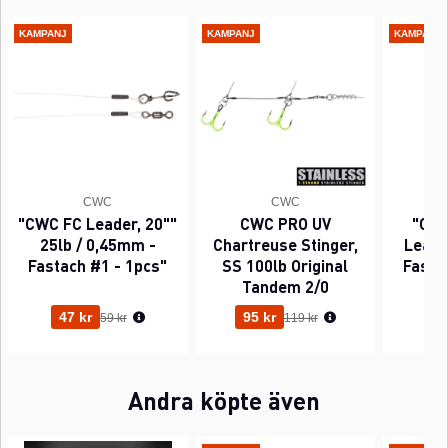
KAMPANJ
KAMPANJ
KAMPANJ
CWC
CWC
"CWC FC Leader, 20""
CWC PRO UV
"CWC
25lb / 0,45mm -
Chartreuse Stinger,
Leader
Fastach #1 - 1pcs"
SS 100lb Original
Fasta
Tandem 2/0
Ordinarie pris:
Ordinarie pris:
47 kr
95 kr
63
59 kr
119 kr
Andra köpte även