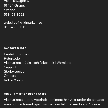
Åsbäcksvägen 3
66434 Grums
Sverige
559409-9532
webshop@vildmarken.se
010-45 99 012
Kontakt & info
Produktrecensioner
Retursedel
Vildmarken – Jakt- och fiskebutik i Värmland
Support
Storleksguide
Om oss
Villkor & info
Om Vildmarken Brand Store
Vildmarkens egenutvecklade sortiment har växt under de senaste
åren och nu förverkligas visionen om Vildmarken Brand Store –