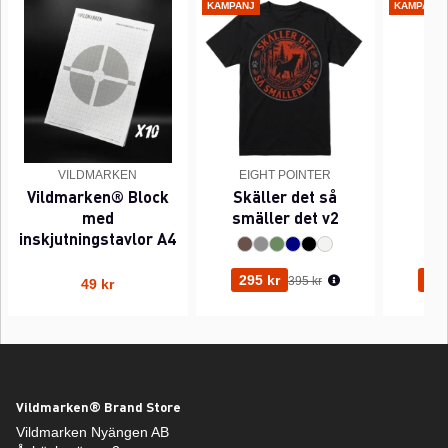
KAMPANJ
KAMPANJ
VILDMARKEN
EIGHT POINTER
EI
Vildmarken® Block
Skäller det så
Pi
med
smäller det v2
inskjutningstavlor A4
Ordinarie pris:
295 kr
295
395 kr
49 kr
Vildmarken® Brand Store
Vildmarken Nyängen AB