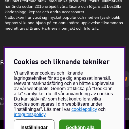
en unikt utformad butik, med unika produkter i fokus. Vildmarken
har ända sedan 2015 erbjudit våra läsare och följare att beställa
klädesplagg, kepsar och andra accessoarer.
Nätbutiken har vuxit sig mycket populär och med en fysisk butik
hoppas vi kunna bjuda på en ännu större upplevelse tillsammans
med ett urval Brand Partners inom jakt och friluftsliv.
Cookies och liknande tekniker
Få Magasin Vildmarken direkt till din e-post!*
Vi använder cookies och liknande
E-
lagringstekniker för att ge dig anpassat innehåll,
postadress
relevant marknadsföring och en bättre upplevelse
av vår webbplats. Genom att klicka på "Godkänn
alla" samtycker du till vår användning av cookies.
Du kan själv när som helst kontrollera vilka
*Du kan även få erbjudanden och nyheter från samarbetspartners. Din prenumeration är helt
cookies som sparas i din webbläsare under
kostnadsfri och kan avslutas när som helst.
”Inställningar”. Läs mer i vår
cookiepolicy
och
integritetspolicy
.
Inställningar
Godkänn alla