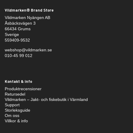
Vildmarken® Brand Store
Vildmarken Nyängen AB
Åsbäcksvägen 3
66434 Grums
Sverige
559409-9532
webshop@vildmarken.se
010-45 99 012
Kontakt & info
Produktrecensioner
Retursedel
Vildmarken – Jakt- och fiskebutik i Värmland
Support
Storleksguide
Om oss
Villkor & info