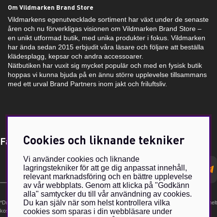
Om Vildmarken Brand Store
Vildmarkens egenutvecklade sortiment har växt under de senaste
åren och nu förverkligas visionen om Vildmarken Brand Store –
en unikt utformad butik, med unika produkter i fokus. Vildmarken
har ända sedan 2015 erbjudit våra läsare och följare att beställa
klädesplagg, kepsar och andra accessoarer.
Nätbutiken har vuxit sig mycket populär och med en fysisk butik
hoppas vi kunna bjuda på en ännu större upplevelse tillsammans
med ett urval Brand Partners inom jakt och friluftsliv.
Cookies och liknande tekniker
Få Magasin Vildmarken direkt till din e-post!*
Vi använder cookies och liknande
E-
lagringstekniker för att ge dig anpassat innehåll,
postadress
relevant marknadsföring och en bättre upplevelse
av vår webbplats. Genom att klicka på "Godkänn
alla" samtycker du till vår användning av cookies.
Du kan själv när som helst kontrollera vilka
*Du kan även få erbjudanden och nyheter från samarbetspartners. Din prenumeration är helt
cookies som sparas i din webbläsare under
kostnadsfri och kan avslutas när som helst.