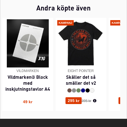
Andra köpte även
KAMPANJ
KAMPANJ
VILDMARKEN
EIGHT POINTER
EI
Vildmarken® Block
Skäller det så
Pi
med
smäller det v2
inskjutningstavlor A4
Ordinarie pris:
295 kr
295
395 kr
49 kr