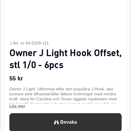
|
Art. nr
44-5109-111
Owner J Light Hook Offset,
stl 1/0 - 6pcs
55
kr
Owner J Light. Utformad efter den populära J Hook, den
tunnare wire tillhandahåller lättare krokningar med mindre
kraft. Ideal för Carolina och Texas riggade mjukbeten med
bred profil. Krokspetsen bryter igenom snabbare vid hugg,
en djup krokböj reducerar chanserna att fisken kastar ifrån
sig kroken. Funktioner inkluderar en Black Chrome finish,
Super Needle Point och worm-holding Z-Lock krokaxel.n
Bevaka
n