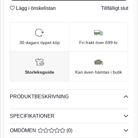
Super Needle Point
n
Lägg i önskelistan
Tillfälligt slut
Z-Lock
n
Black Chrome finish
n
30 dagars öppet köp
Fri frakt över 699 kr
Storleksguide
Kan även hämtas i butik
PRODUKTBESKRIVNING
SPECIFIKATIONER
OMDÖMEN
MEDELBETYG 0 AV 5 ANTAL BETYG 0
(
0
)