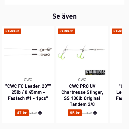
Se även
KAMPANJ
KAMPANJ
KAMPANJ
CWC
CWC
"CWC FC Leader, 20""
CWC PRO UV
"CWC
25lb / 0,45mm -
Chartreuse Stinger,
Leader
Fastach #1 - 1pcs"
SS 100lb Original
Fasta
Tandem 2/0
Ordinarie pris:
Ordinarie pris:
47 kr
95 kr
63
59 kr
119 kr