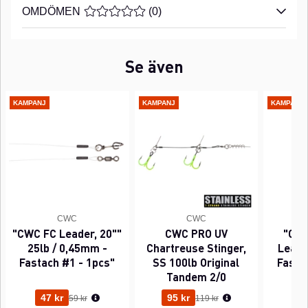
OMDÖMEN
MEDELBETYG 0 AV 5 ANTAL BETYG 0
(
0
)
Se även
KAMPANJ
KAMPANJ
KAMPANJ
CWC
CWC
"CWC FC Leader, 20""
CWC PRO UV
"CWC
25lb / 0,45mm -
Chartreuse Stinger,
Leader
Fastach #1 - 1pcs"
SS 100lb Original
Fasta
Tandem 2/0
Ordinarie pris:
Ordinarie pris:
47 kr
95 kr
63
59 kr
119 kr