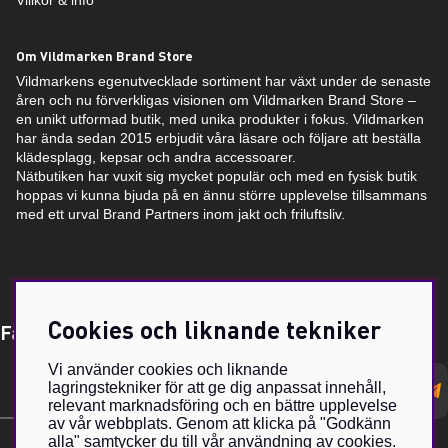
Villkor & info
Om Vildmarken Brand Store
Vildmarkens egenutvecklade sortiment har växt under de senaste
åren och nu förverkligas visionen om Vildmarken Brand Store –
en unikt utformad butik, med unika produkter i fokus. Vildmarken
har ända sedan 2015 erbjudit våra läsare och följare att beställa
klädesplagg, kepsar och andra accessoarer.
Nätbutiken har vuxit sig mycket populär och med en fysisk butik
hoppas vi kunna bjuda på en ännu större upplevelse tillsammans
med ett urval Brand Partners inom jakt och friluftsliv.
Cookies och liknande tekniker
Få Magasin Vildmarken direkt till din e-post!*
Vi använder cookies och liknande
E-
lagringstekniker för att ge dig anpassat innehåll,
postadress
relevant marknadsföring och en bättre upplevelse
av vår webbplats. Genom att klicka på "Godkänn
alla" samtycker du till vår användning av cookies.