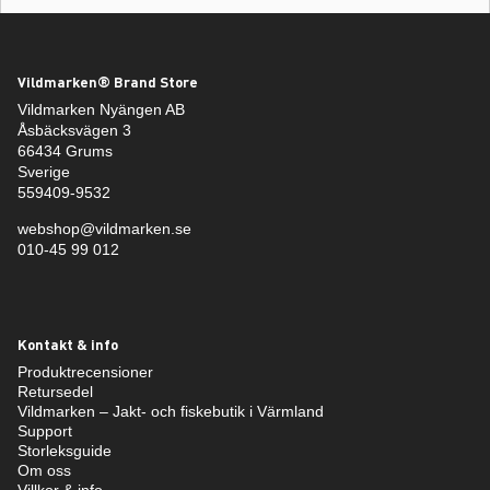
Vildmarken® Brand Store
Vildmarken Nyängen AB
Åsbäcksvägen 3
66434 Grums
Sverige
559409-9532
webshop@vildmarken.se
010-45 99 012
Kontakt & info
Produktrecensioner
Retursedel
Vildmarken – Jakt- och fiskebutik i Värmland
Support
Storleksguide
Om oss