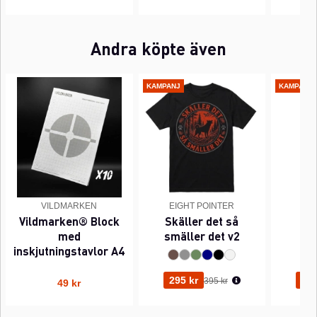
Andra köpte även
KAMPANJ
KAMPANJ
VILDMARKEN
EIGHT POINTER
EI
Vildmarken® Block
Skäller det så
Pi
med
smäller det v2
inskjutningstavlor A4
Ordinarie pris:
295 kr
295
395 kr
49 kr