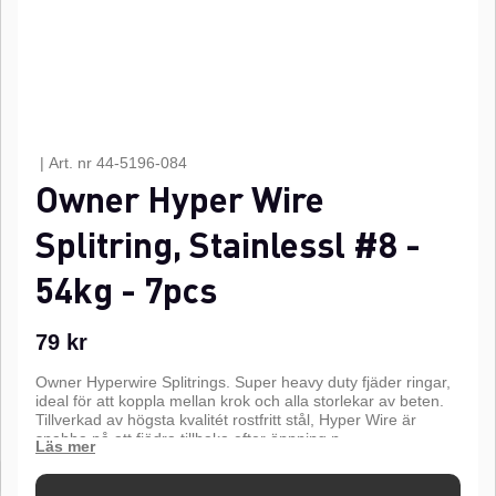
|
Art. nr
44-5196-084
Owner Hyper Wire
Splitring, Stainlessl #8 -
54kg - 7pcs
79
kr
Owner Hyperwire Splitrings. Super heavy duty fjäder ringar,
ideal för att koppla mellan krok och alla storlekar av beten.
Tillverkad av högsta kvalitét rostfritt stål, Hyper Wire är
snabba på att fjädra tillbaka efter öppning.n
n
3X-Strong