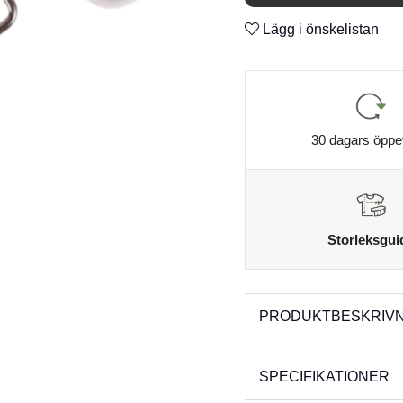
n
Black Chrome finish
Lägg i önskelistan
n
30 dagars öppe
Storleksgui
PRODUKTBESKRIVN
SPECIFIKATIONER