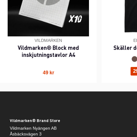
VILDMARKEN
E
Vildmarken® Block med
Skäller d
inskjutningstavlor A4
2
49 kr
Vildmarken® Brand Store
Vildmarken Nyängen AB
Åsbäcksvägen 3