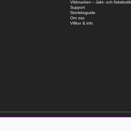
Vildmarken – Jakt- och fiskebuti
Support
Storleksguide
Om oss
Villkor & info
elt kostnadsfri och kan avslutas när som helst.