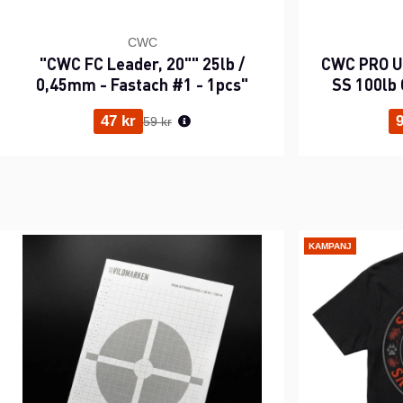
CWC
"CWC FC Leader, 20"" 25lb /
CWC PRO UV
0,45mm - Fastach #1 - 1pcs"
SS 100lb 
Ordinarie pris:
47 kr
9
59 kr
KAMPANJ