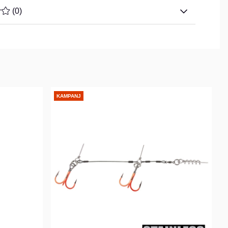
TYG 0 AV 5 ANTAL BETYG 0
(
0
)
KAMPANJ