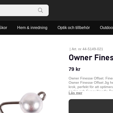
Skor
Hem & inredning
Optik och tillbehör
Outdoo
|
Art. nr
44-5149-021
Owner Finess
79
kr
Owner Finesse Offset. Fines
Owner Finesse Offset Jig he
krok, perfekt för att optimera
nacke och Super Needle Poi
n
Super Needle Point
n
Z-Lock