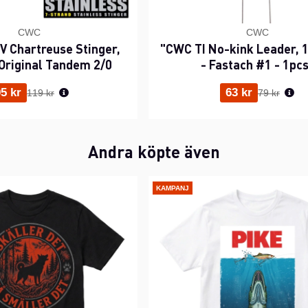
CWC
CWC
 Chartreuse Stinger,
"CWC TI No-kink Leader, 1
Original Tandem 2/0
- Fastach #1 - 1pc
Ordinarie pris:
Ordinarie p
5 kr
63 kr
119 kr
79 kr
Andra köpte även
KAMPANJ