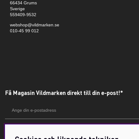
66434 Grums
Sverige
559409-9532
webshop@vildmarken.se
010-45 99 012
Få Magasin Vildmarken direkt till din e-post!*
E-
postadress
*Du kan även få erbjudanden och nyheter från samarbetspartners. Din prenumeration är h