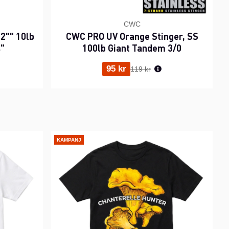
CWC
2"" 10lb
CWC PRO UV Orange Stinger, SS
s"
100lb Giant Tandem 3/0
ris:
Ordinarie pris:
95 kr
119 kr
KAMPANJ