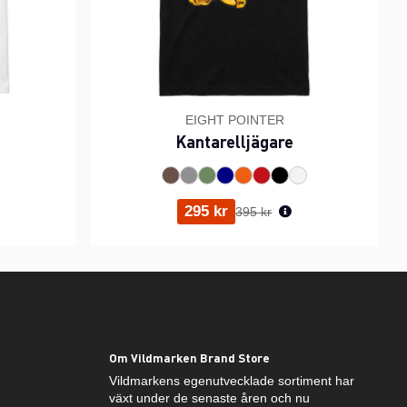
EIGHT POINTER
Kantarelljägare
ris:
Ordinarie pris:
295 kr
395 kr
Om Vildmarken Brand Store
Vildmarkens egenutvecklade sortiment har
växt under de senaste åren och nu