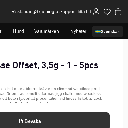
Restaurang
Skjutbiograf
Support
Hitta hit
Va
An
.
r
Hund
Varumärken
Nyheter
Svenska
e Offset, 3,5g - 1 - 5pcs
sfisket efter abborre kräver en slimmad weedless profil.
ad är en traditionellt utformad jigg skalle med weedless
 ett bete i fjäderlätt presentation vid finess fisket. Z-Lock
nt och Black Chrome finish.n
Bevaka