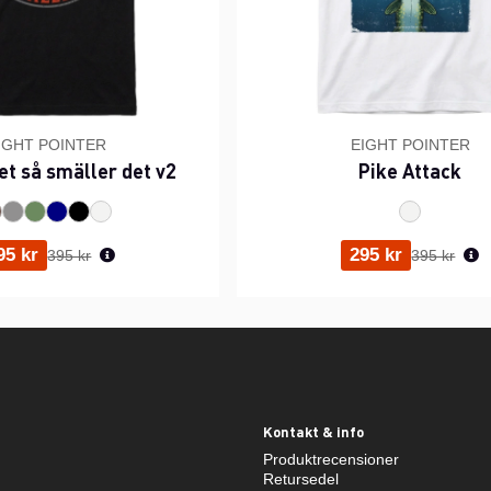
IGHT POINTER
EIGHT POINTER
et så smäller det v2
Pike Attack
Ordinarie pris:
Ordinarie p
95 kr
295 kr
395 kr
395 kr
Kontakt & info
Produktrecensioner
Retursedel