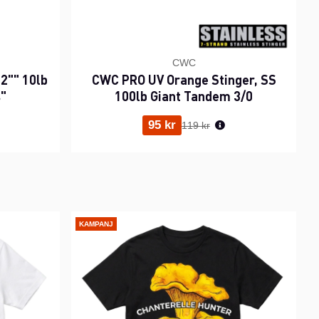
CWC
2"" 10lb
CWC PRO UV Orange Stinger, SS
s"
100lb Giant Tandem 3/0
ris:
Ordinarie pris:
95 kr
119 kr
KAMPANJ