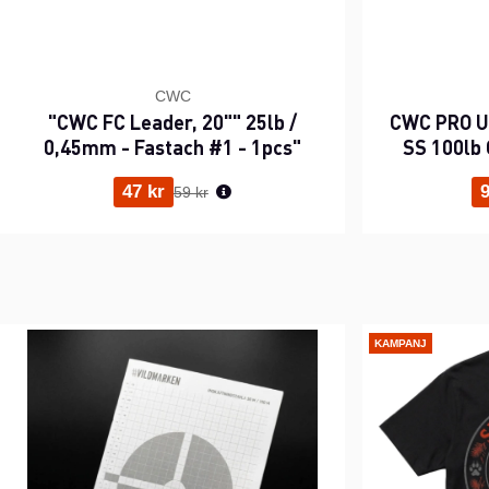
CWC
"CWC FC Leader, 20"" 25lb /
CWC PRO UV
0,45mm - Fastach #1 - 1pcs"
SS 100lb 
Ordinarie pris:
47 kr
9
59 kr
KAMPANJ