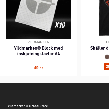
VILDMARKEN
E
Vildmarken® Block med
Skäller d
inskjutningstavlor A4
2
49 kr
Vildmarken® Brand Store