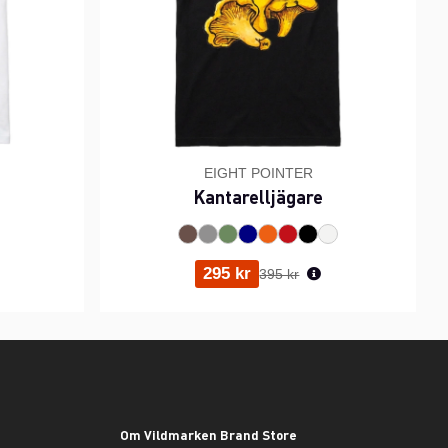
EIGHT POINTER
Kantarelljägare
ris:
Ordinarie pris:
295 kr
395 kr
Om Vildmarken Brand Store