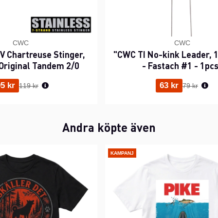
CWC
CWC
 Chartreuse Stinger,
"CWC TI No-kink Leader, 1
Original Tandem 2/0
- Fastach #1 - 1pc
Ordinarie pris:
Ordinarie p
5 kr
63 kr
119 kr
79 kr
Andra köpte även
KAMPANJ