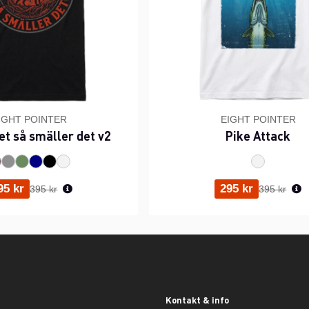
IGHT POINTER
EIGHT POINTER
et så smäller det v2
Pike Attack
Ordinarie pris:
Ordinarie p
95 kr
295 kr
395 kr
395 kr
Kontakt & info