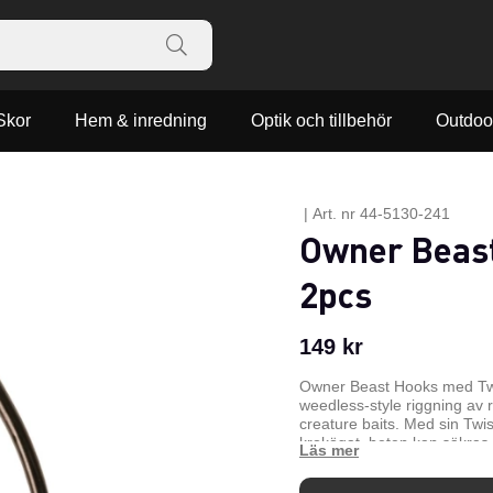
Skor
Hem & inredning
Optik och tillbehör
Outdoo
|
Art. nr
44-5130-241
Owner Beast
2pcs
149
kr
Owner Beast Hooks med Twi
weedless-style riggning av 
creature baits. Med sin Twi
krokögat, beten kan säkras p
att sedan skruvas på TwistL
storlekar på skruvarna är m