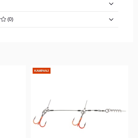
TYG 0 AV 5 ANTAL BETYG 0
(
0
)
KAMPANJ