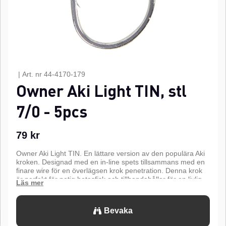
|
Art. nr
44-4170-179
Owner Aki Light TIN, stl
7/0 - 5pcs
79
kr
Owner Aki Light TIN. En lättare version av den populära Aki
kroken. Designad med en in-line spets tillsammans med en
finare wire för en överlägsen krok penetration. Denna krok
är perfekt för petig betesfisk och tillhandahåller för en livlig
presentation med setups för lätta linor. Perfekt att binda
flugor för saltvattens fiske. Funktioner som Super Needle
Point, förtennad finish, och smitt skaft.n
Bevaka
n