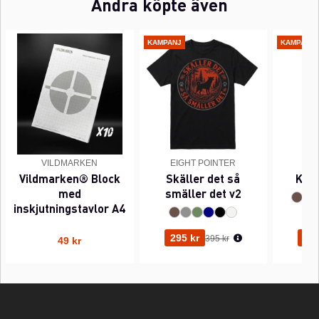
Andra köpte även
KAMPANJ
KAMPANJ
VILDMARKEN
EIGHT POINTER
EI
Vildmarken® Block
Skäller det så
Kant
med
smäller det v2
inskjutningstavlor A4
Ordinarie pris:
295 kr
295
395 kr
49 kr