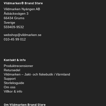
Vildmarken® Brand Store
Vildmarken Nyängen AB
Åsbäcksvägen 3
66434 Grums
Sverige
559409-9532
webshop@vildmarken.se
010-45 99 012
Kontakt & info
Produktrecensioner
Retursedel
Vildmarken – Jakt- och fiskebutik i Värmland
Support
Storleksguide
Om oss
Villkor & info
Om Vildmarken Brand Store