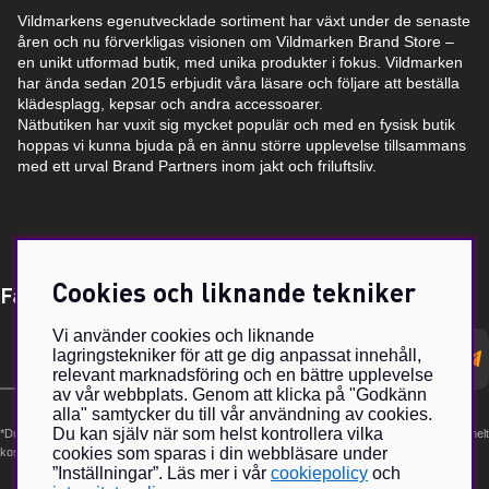
Vildmarkens egenutvecklade sortiment har växt under de senaste
åren och nu förverkligas visionen om Vildmarken Brand Store –
en unikt utformad butik, med unika produkter i fokus. Vildmarken
har ända sedan 2015 erbjudit våra läsare och följare att beställa
klädesplagg, kepsar och andra accessoarer.
Nätbutiken har vuxit sig mycket populär och med en fysisk butik
hoppas vi kunna bjuda på en ännu större upplevelse tillsammans
med ett urval Brand Partners inom jakt och friluftsliv.
Cookies och liknande tekniker
Få Magasin Vildmarken direkt till din e-post!*
Vi använder cookies och liknande
E-
lagringstekniker för att ge dig anpassat innehåll,
postadress
relevant marknadsföring och en bättre upplevelse
av vår webbplats. Genom att klicka på "Godkänn
alla" samtycker du till vår användning av cookies.
Du kan själv när som helst kontrollera vilka
*Du kan även få erbjudanden och nyheter från samarbetspartners. Din prenumeration är helt
cookies som sparas i din webbläsare under
kostnadsfri och kan avslutas när som helst.
”Inställningar”. Läs mer i vår
cookiepolicy
och