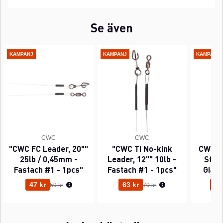
Se även
KAMPANJ
KAMPANJ
KAMPANJ
CWC
CWC
"CWC FC Leader, 20""
"CWC TI No-kink
CWC P
25lb / 0,45mm -
Leader, 12"" 10lb -
Sting
Fastach #1 - 1pcs"
Fastach #1 - 1pcs"
Gian
Ordinarie pris:
Ordinarie pris:
47 kr
63 kr
95
59 kr
79 kr