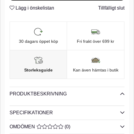
Taff Wire
n
Lägg i önskelistan
Tillfälligt slut
Super Needle Point
n
Tin finish
n
30 dagars öppet köp
Fri frakt över 699 kr
Storleksguide
Kan även hämtas i butik
PRODUKTBESKRIVNING
SPECIFIKATIONER
OMDÖMEN
MEDELBETYG 0 AV 5 ANTAL BETYG 0
(
0
)