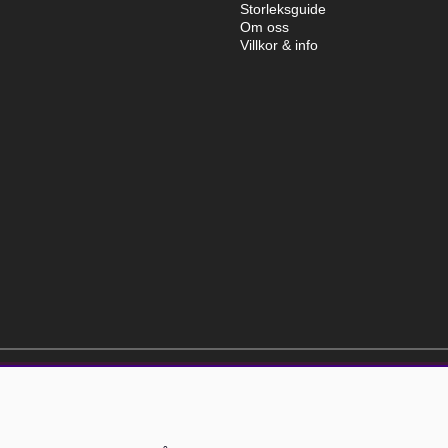
Storleksguide
Om oss
Villkor & info
elt kostnadsfri och kan avslutas när som helst.