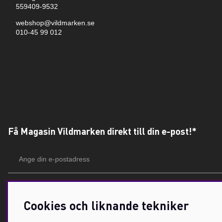
559409-9532
webshop@vildmarken.se
010-45 99 012
Få Magasin Vildmarken direkt till din e-post!*
E-
postadress
*Du kan även få erbjudanden och nyheter från samarbetspartners. Din prenumeration är h
Cookies och liknande tekniker