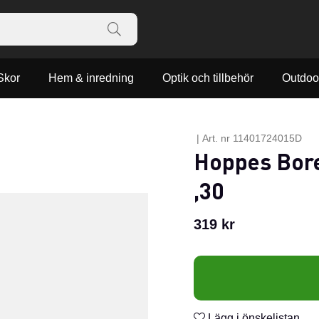
Skor
Hem & inredning
Optik och tillbehör
Outdoo
|
Art. nr
11401724015D
Hoppes Bore
,30
319
kr
Lägg i önskelistan