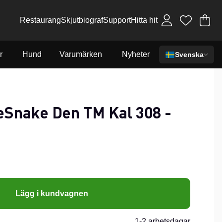
Restaurang
Skjutbiograf
Support
Hitta hit
Va
An
.
r
Hund
Varumärken
Nyheter
Svenska
Snake Den TM Kal 308 -
Lägg i kundvagnen
1-2 arbetsdagar