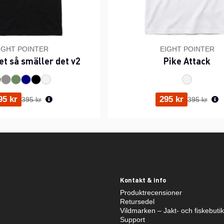
IGHT POINTER
EIGHT POINTER
et så smäller det v2
Pike Attack
Ordinarie pris:
Ordinarie p
95 kr
295 kr
395 kr
395 kr
Kontakt & info
Produktrecensioner
Retursedel
Vildmarken – Jakt- och fiskebuti
Support