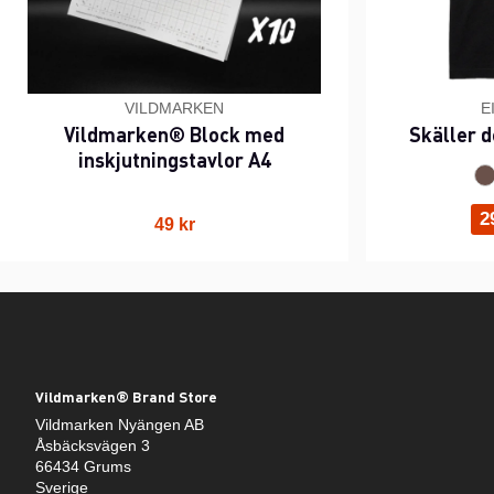
VILDMARKEN
E
Vildmarken® Block med
Skäller d
inskjutningstavlor A4
2
49 kr
Vildmarken® Brand Store
Vildmarken Nyängen AB
Åsbäcksvägen 3
66434 Grums
Sverige