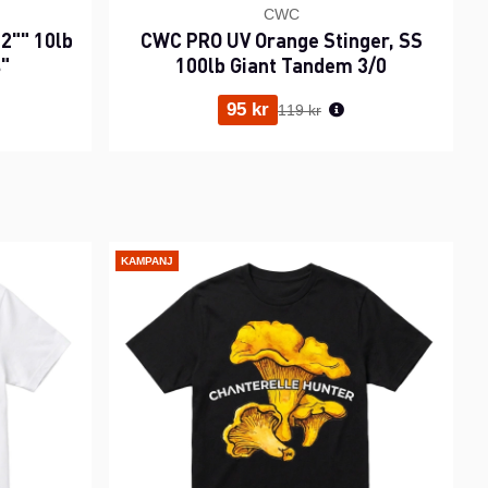
CWC
2"" 10lb
CWC PRO UV Orange Stinger, SS
s"
100lb Giant Tandem 3/0
ris:
Ordinarie pris:
95 kr
119 kr
KAMPANJ