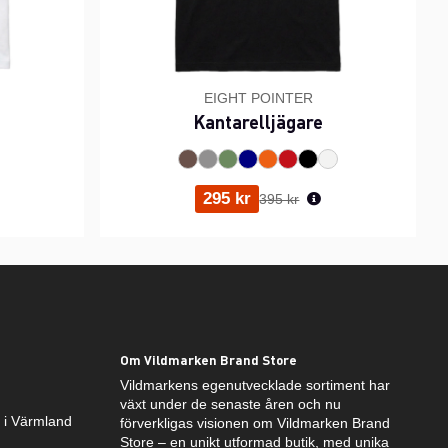
EIGHT POINTER
Kantarelljägare
ris:
Ordinarie pris:
295 kr
395 kr
Om Vildmarken Brand Store
Vildmarkens egenutvecklade sortiment har
växt under de senaste åren och nu
k i Värmland
förverkligas visionen om Vildmarken Brand
Store – en unikt utformad butik, med unika