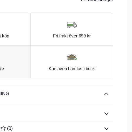
t köp
Fri frakt över 699 kr
de
Kan även hämtas i butik
ING
TYG 0 AV 5 ANTAL BETYG 0
(
0
)