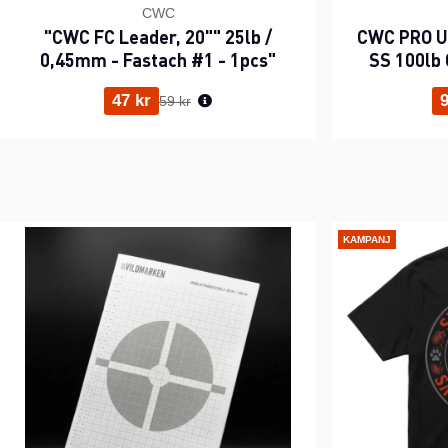
CWC
"CWC FC Leader, 20"" 25lb /
CWC PRO UV
0,45mm - Fastach #1 - 1pcs"
SS 100lb 
Ordinarie pris:
47 kr
9
59 kr
KAMPANJ