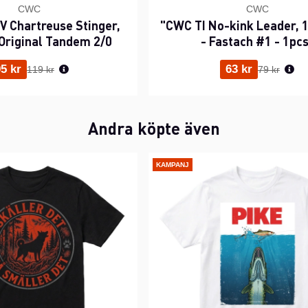
CWC
CWC
 Chartreuse Stinger,
"CWC TI No-kink Leader, 1
Original Tandem 2/0
- Fastach #1 - 1pc
Ordinarie pris:
Ordinarie p
5 kr
63 kr
119 kr
79 kr
Andra köpte även
KAMPANJ