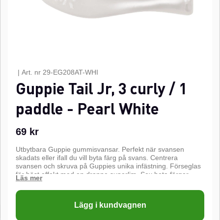
|
Art. nr
29-EG208AT-WHI
Guppie Tail Jr, 3 curly / 1
paddle - Pearl White
69
kr
Utbytbara Guppie gummisvansar. Perfekt när svansen
skadats eller ifall du vill byta färg på svans. Centrera
svansen och skruva på Guppies unika infästning. Förseglas
för bäst effekt med en droppe superlim. Sex heta färger,
gjutna med glitter. Packetet innehåller tre Guppie Curly Tails
och en Guppie Paddle Tail.
Lägg i kundvagnen