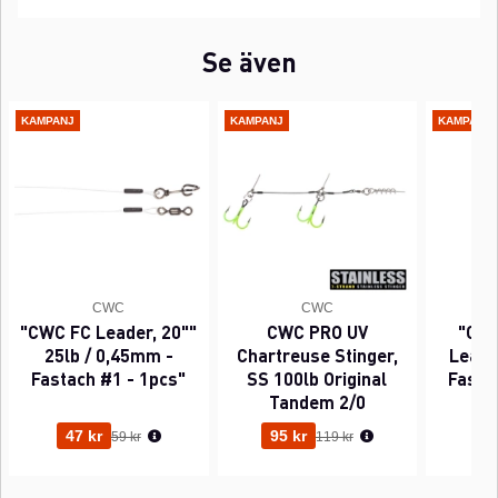
Se även
KAMPANJ
KAMPANJ
KAMPANJ
CWC
CWC
"CWC FC Leader, 20""
CWC PRO UV
"CWC
25lb / 0,45mm -
Chartreuse Stinger,
Leader
Fastach #1 - 1pcs"
SS 100lb Original
Fasta
Tandem 2/0
Ordinarie pris:
Ordinarie pris:
47 kr
95 kr
63
59 kr
119 kr