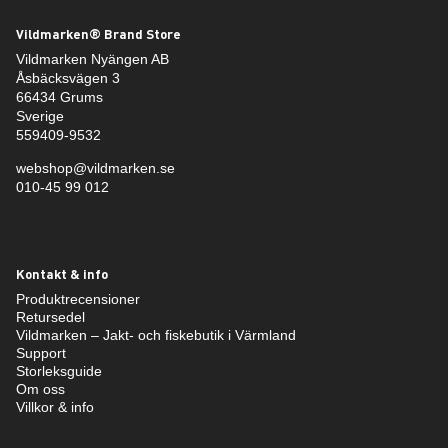
Vildmarken® Brand Store
Vildmarken Nyängen AB
Åsbäcksvägen 3
66434 Grums
Sverige
559409-9532
webshop@vildmarken.se
010-45 99 012
Kontakt & info
Produktrecensioner
Retursedel
Vildmarken – Jakt- och fiskebutik i Värmland
Support
Storleksguide
Om oss
Villkor & info