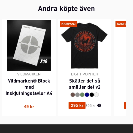
Andra köpte även
KAMPANJ
KAMPANJ
VILDMARKEN
EIGHT POINTER
EI
Vildmarken® Block
Skäller det så
Pi
med
smäller det v2
inskjutningstavlor A4
Ordinarie pris:
295 kr
295
395 kr
49 kr