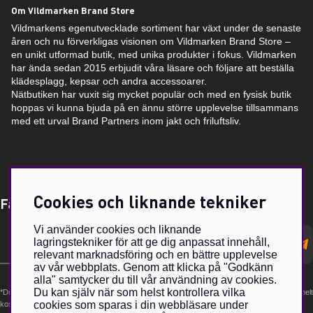
Om Vildmarken Brand Store
Vildmarkens egenutvecklade sortiment har växt under de senaste
åren och nu förverkligas visionen om Vildmarken Brand Store –
en unikt utformad butik, med unika produkter i fokus. Vildmarken
har ända sedan 2015 erbjudit våra läsare och följare att beställa
klädesplagg, kepsar och andra accessoarer.
Nätbutiken har vuxit sig mycket populär och med en fysisk butik
hoppas vi kunna bjuda på en ännu större upplevelse tillsammans
med ett urval Brand Partners inom jakt och friluftsliv.
Cookies och liknande tekniker
Få Magasin Vildmarken direkt till din e-post!*
Vi använder cookies och liknande
E-
lagringstekniker för att ge dig anpassat innehåll,
postadress
relevant marknadsföring och en bättre upplevelse
av vår webbplats. Genom att klicka på "Godkänn
alla" samtycker du till vår användning av cookies.
Du kan själv när som helst kontrollera vilka
*Du kan även få erbjudanden och nyheter från samarbetspartners. Din prenumeration är helt
cookies som sparas i din webbläsare under
kostnadsfri och kan avslutas när som helst.