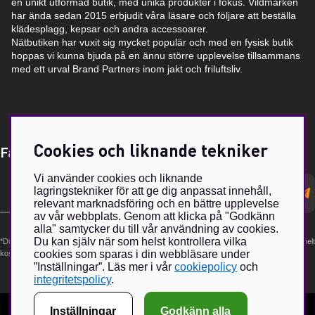
en unikt utformad butik, med unika produkter i fokus. Vildmarken
har ända sedan 2015 erbjudit våra läsare och följare att beställa
klädesplagg, kepsar och andra accessoarer.
Nätbutiken har vuxit sig mycket populär och med en fysisk butik
hoppas vi kunna bjuda på en ännu större upplevelse tillsammans
med ett urval Brand Partners inom jakt och friluftsliv.
Cookies och liknande tekniker
Få Magasin Vildmarken direkt till din e-post!*
Vi använder cookies och liknande
E-
lagringstekniker för att ge dig anpassat innehåll,
postadress
relevant marknadsföring och en bättre upplevelse
av vår webbplats. Genom att klicka på "Godkänn
alla" samtycker du till vår användning av cookies.
Du kan själv när som helst kontrollera vilka
*Du kan även få erbjudanden och nyheter från samarbetspartners. Din prenumeration är helt
cookies som sparas i din webbläsare under
kostnadsfri och kan avslutas när som helst.
”Inställningar”. Läs mer i vår
cookiepolicy
och
integritetspolicy
.
Inställningar
Godkänn alla