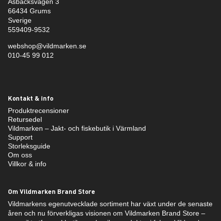
Åsbäcksvägen 3
66434 Grums
Sverige
559409-9532
webshop@vildmarken.se
010-45 99 012
Kontakt & info
Produktrecensioner
Retursedel
Vildmarken – Jakt- och fiskebutik i Värmland
Support
Storleksguide
Om oss
Villkor & info
Om Vildmarken Brand Store
Vildmarkens egenutvecklade sortiment har växt under de senaste
åren och nu förverkligas visionen om Vildmarken Brand Store –