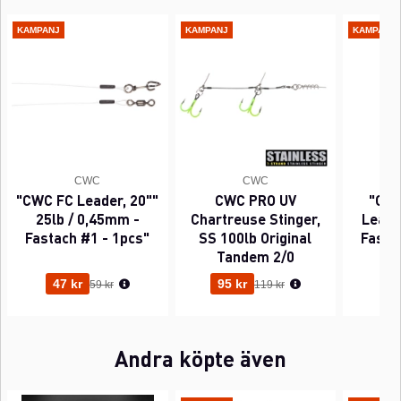
KAMPANJ
KAMPANJ
KAMPANJ
CWC
CWC
"CWC FC Leader, 20""
CWC PRO UV
"CWC
25lb / 0,45mm -
Chartreuse Stinger,
Leader
Fastach #1 - 1pcs"
SS 100lb Original
Fasta
Tandem 2/0
Ordinarie pris:
Ordinarie pris:
47 kr
95 kr
63
59 kr
119 kr
Andra köpte även