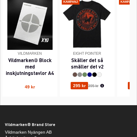
KAMPANJ
KAMPANJ
VILDMARKEN
EIGHT POINTER
EI
Vildmarken® Block
Skäller det så
Pi
med
smäller det v2
inskjutningstavlor A4
Ordinarie pris:
295 kr
295
395 kr
49 kr
Vildmarken® Brand Store
Vildmarken Nyängen AB