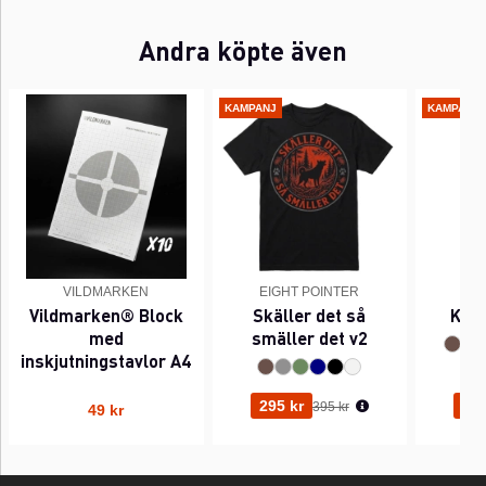
Andra köpte även
KAMPANJ
KAMPANJ
VILDMARKEN
EIGHT POINTER
EI
Vildmarken® Block
Skäller det så
Kant
med
smäller det v2
inskjutningstavlor A4
Ordinarie pris:
295 kr
295
395 kr
49 kr