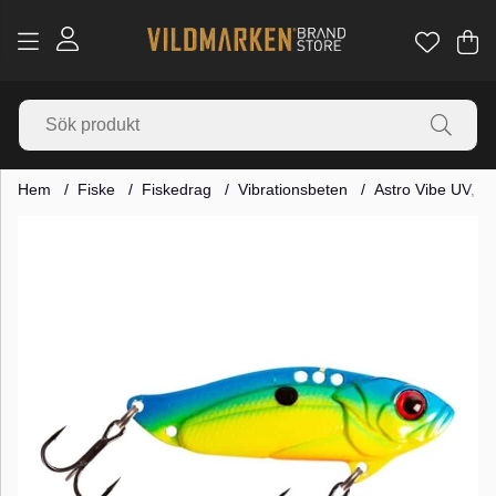
Va
Ant
.
Hem
Fiske
Fiskedrag
Vibrationsbeten
Astro Vibe UV, 5
Produktbilder