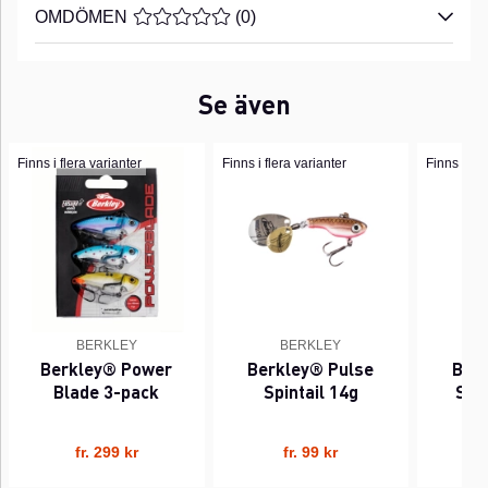
OMDÖMEN
MEDELBETYG 0 AV 5 ANTAL BETYG 0
(
0
)
Se även
Finns i flera varianter
Finns i flera varianter
Finns i fle
BERKLEY
BERKLEY
Berkley® Power
Berkley® Pulse
Ber
Blade 3-pack
Spintail 14g
Spin
fr. 299 kr
fr. 99 kr