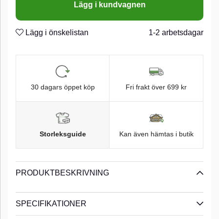
Lägg i kundvagnen
bärigheten i betet under snabb hemtagning fiskas grunt. Ett
mycket mångsidigt litet bete med andra ord!n
n
Lägg i önskelistan
1-2 arbetsdagar
Blyfri
n
Sjunkande
n
Rasselkammare
n
30 dagars öppet köp
Fri frakt över 699 kr
Storleksguide
Kan även hämtas i butik
PRODUKTBESKRIVNING
SPECIFIKATIONER