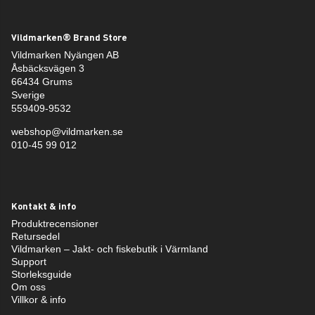
Vildmarken® Brand Store
Vildmarken Nyängen AB
Åsbäcksvägen 3
66434 Grums
Sverige
559409-9532
webshop@vildmarken.se
010-45 99 012
Kontakt & info
Produktrecensioner
Retursedel
Vildmarken – Jakt- och fiskebutik i Värmland
Support
Storleksguide
Om oss
Villkor & info