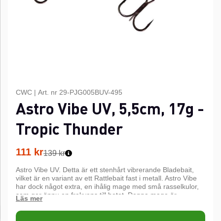
CWC
|
Art. nr
29-PJG005BUV-495
Astro Vibe UV, 5,5cm, 17g -
Tropic Thunder
111
kr
139 kr
Astro Vibe UV. Detta är ett stenhårt vibrerande Bladebait,
vilket är en variant av ett Rattlebait fast i metall. Astro Vibe
har dock något extra, en ihålig mage med små rasselkulor,
som ger ännu en frekvens till betet. Denna mage är
dessutom gjord i UV-coatad plast, som lyser upp i ett violett
sken i alla väder! Astro Vibe sjunker fort och kan fiskas
mycket djupt, till och med helt vertikalt, men kan tack vare