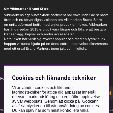
Om Vildmarken Brand Store
Vildmarkens egenutvecklade sortiment har växt under de senaste
åren och nu förverkligas visionen om Vildmarken Brand Store –
en unikt utformad butik, med unika produkter i fokus. Vildmarken
har ända sedan 2015 erbjudit våra läsare och följare att beställa
klädesplagg, kepsar och andra accessoarer.
Nätbutiken har vuxit sig mycket populär och med en fysisk butik
hoppas vi kunna bjuda på en ännu större upplevelse tillsammans
med ett urval Brand Partners inom jakt och friluftsliv.
Cookies och liknande tekniker
Få Magasin Vildmarken direkt till din e-post!*
Vi använder cookies och liknande
E-
lagringstekniker för att ge dig anpassat innehåll,
postadress
relevant marknadsföring och en bättre upplevelse
av vår webbplats. Genom att klicka på "Godkänn
alla" samtycker du till vår användning av cookies.
Du kan själv när som helst kontrollera vilka
*Du kan även få erbjudanden och nyheter från samarbetspartners. Din prenumeration är helt