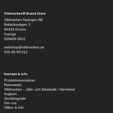
Vildmarken® Brand Store
Vildmarken Nyängen AB
Åsbäcksvägen 3
66434 Grums
Sverige
559409-9532
webshop@vildmarken.se
010-45 99 012
Kontakt & info
Produktrecensioner
Retursedel
Vildmarken – Jakt- och fiskebutik i Värmland
Support
Storleksguide
Om oss
Villkor & info