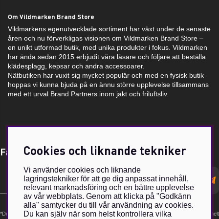
Om Vildmarken Brand Store
Vildmarkens egenutvecklade sortiment har växt under de senaste
åren och nu förverkligas visionen om Vildmarken Brand Store –
en unikt utformad butik, med unika produkter i fokus. Vildmarken
har ända sedan 2015 erbjudit våra läsare och följare att beställa
klädesplagg, kepsar och andra accessoarer.
Nätbutiken har vuxit sig mycket populär och med en fysisk butik
hoppas vi kunna bjuda på en ännu större upplevelse tillsammans
med ett urval Brand Partners inom jakt och friluftsliv.
Cookies och liknande tekniker
Få Magasin Vildmarken direkt till din e-post!*
Vi använder cookies och liknande
E-
lagringstekniker för att ge dig anpassat innehåll,
postadress
relevant marknadsföring och en bättre upplevelse
av vår webbplats. Genom att klicka på "Godkänn
alla" samtycker du till vår användning av cookies.
Du kan själv när som helst kontrollera vilka
*Du kan även få erbjudanden och nyheter från samarbetspartners. Din prenumeration är helt