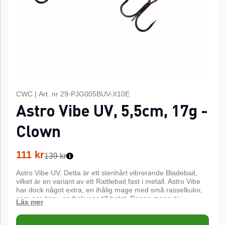
CWC
|
Art. nr
29-PJG005BUV-X10E
Astro Vibe UV, 5,5cm, 17g -
Clown
111
kr
139 kr
Astro Vibe UV. Detta är ett stenhårt vibrerande Bladebait,
vilket är en variant av ett Rattlebait fast i metall. Astro Vibe
har dock något extra, en ihålig mage med små rasselkulor,
som ger ännu en frekvens till betet. Denna mage är
dessutom gjord i UV-coatad plast, som lyser upp i ett violett
sken i alla väder! Astro Vibe sjunker fort och kan fiskas
mycket djupt, till och med helt vertikalt, men kan tack vare