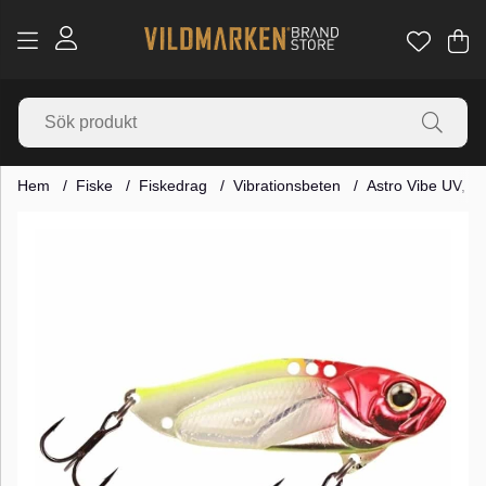
Va
Ant
.
Hem
Fiske
Fiskedrag
Vibrationsbeten
Astro Vibe UV, 5
Produktbilder