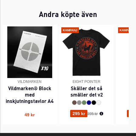
Andra köpte även
KAMPANJ
KAMPANJ
VILDMARKEN
EIGHT POINTER
EI
Vildmarken® Block
Skäller det så
Pi
med
smäller det v2
inskjutningstavlor A4
Ordinarie pris:
295 kr
295
395 kr
49 kr