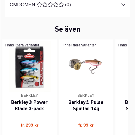
OMDÖMEN
MEDELBETYG 0 AV 5 ANTAL BETYG 0
(
0
)
Se även
Finns i flera varianter
Finns i flera varianter
Finns i fle
BERKLEY
BERKLEY
Berkley® Power
Berkley® Pulse
Ber
Blade 3-pack
Spintail 14g
Spin
fr. 299 kr
fr. 99 kr