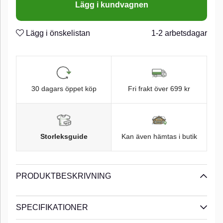
Lägg i kundvagnen
bärigheten i betet under snabb hemtagning fiskas grunt. Ett
mycket mångsidigt litet bete med andra ord!n
n
Lägg i önskelistan
1-2 arbetsdagar
Blyfri
n
Sjunkande
n
Rasselkammare
n
30 dagars öppet köp
Fri frakt över 699 kr
Storleksguide
Kan även hämtas i butik
PRODUKTBESKRIVNING
SPECIFIKATIONER