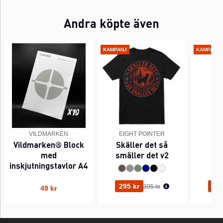
Andra köpte även
KAMPANJ
KAMPANJ
VILDMARKEN
EIGHT POINTER
EI
Vildmarken® Block
Skäller det så
Pi
med
smäller det v2
inskjutningstavlor A4
Ordinarie pris:
295 kr
295
395 kr
49 kr