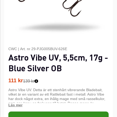
CWC
|
Art. nr
29-PJG005BUV-626E
Astro Vibe UV, 5,5cm, 17g -
Blue Silver OB
111
kr
139 kr
Astro Vibe UV. Detta är ett stenhårt vibrerande Bladebait,
vilket är en variant av ett Rattlebait fast i metall. Astro Vibe
har dock något extra, en ihålig mage med små rasselkulor,
som ger ännu en frekvens till betet. Denna mage är
dessutom gjord i UV-coatad plast, som lyser upp i ett violett
sken i alla väder! Astro Vibe sjunker fort och kan fiskas
mycket djupt, till och med helt vertikalt, men kan tack vare