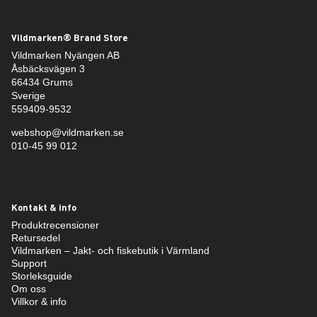
Vildmarken® Brand Store
Vildmarken Nyängen AB
Åsbäcksvägen 3
66434 Grums
Sverige
559409-9532
webshop@vildmarken.se
010-45 99 012
Kontakt & info
Produktrecensioner
Retursedel
Vildmarken – Jakt- och fiskebutik i Värmland
Support
Storleksguide
Om oss
Villkor & info