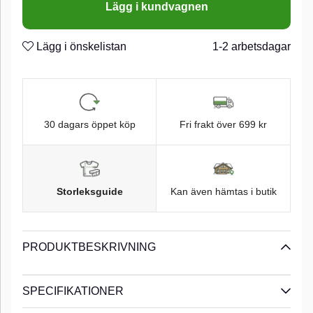
Lägg i kundvagnen
bärigheten i betet under snabb hemtagning fiskas grunt. Ett
mycket mångsidigt litet bete med andra ord!n
n
Lägg i önskelistan
1-2 arbetsdagar
Blyfri
n
Sjunkande
n
Rasselkammare
n
30 dagars öppet köp
Fri frakt över 699 kr
Storleksguide
Kan även hämtas i butik
PRODUKTBESKRIVNING
SPECIFIKATIONER