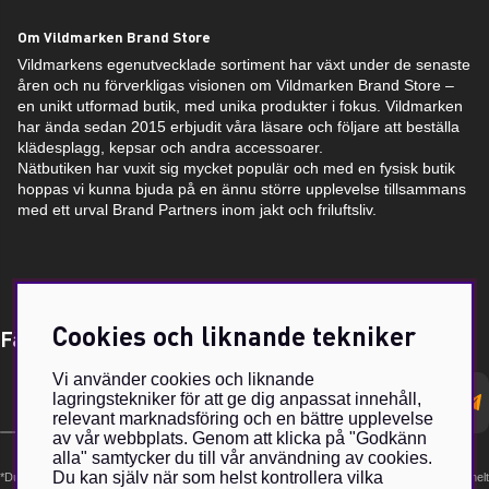
Om Vildmarken Brand Store
Vildmarkens egenutvecklade sortiment har växt under de senaste
åren och nu förverkligas visionen om Vildmarken Brand Store –
en unikt utformad butik, med unika produkter i fokus. Vildmarken
har ända sedan 2015 erbjudit våra läsare och följare att beställa
klädesplagg, kepsar och andra accessoarer.
Nätbutiken har vuxit sig mycket populär och med en fysisk butik
hoppas vi kunna bjuda på en ännu större upplevelse tillsammans
med ett urval Brand Partners inom jakt och friluftsliv.
Cookies och liknande tekniker
Få Magasin Vildmarken direkt till din e-post!*
Vi använder cookies och liknande
E-
lagringstekniker för att ge dig anpassat innehåll,
postadress
relevant marknadsföring och en bättre upplevelse
av vår webbplats. Genom att klicka på "Godkänn
alla" samtycker du till vår användning av cookies.
Du kan själv när som helst kontrollera vilka
*Du kan även få erbjudanden och nyheter från samarbetspartners. Din prenumeration är helt