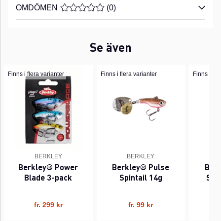
OMDÖMEN
MEDELBETYG 0 AV 5 ANTAL BETYG 0
(
0
)
Se även
Finns i flera varianter
Finns i flera varianter
Finns i fle
BERKLEY
BERKLEY
Berkley® Power
Berkley® Pulse
Ber
Blade 3-pack
Spintail 14g
Spin
fr. 299 kr
fr. 99 kr