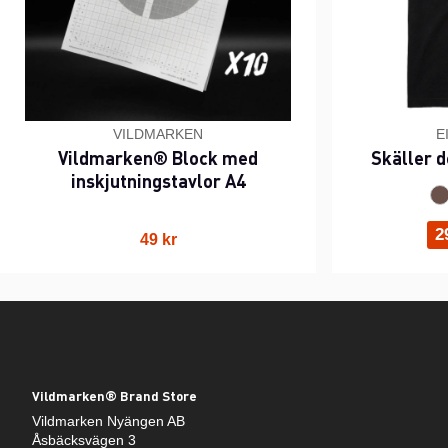
VILDMARKEN
E
Vildmarken® Block med
Skäller d
inskjutningstavlor A4
2
49 kr
Vildmarken® Brand Store
Vildmarken Nyängen AB
Åsbäcksvägen 3