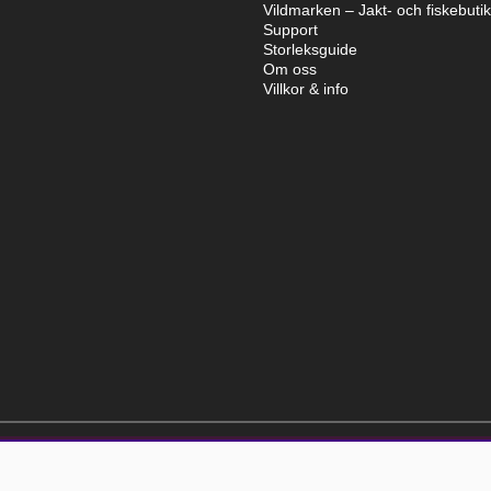
Vildmarken – Jakt- och fiskebuti
Support
Storleksguide
Om oss
Villkor & info
elt kostnadsfri och kan avslutas när som helst.