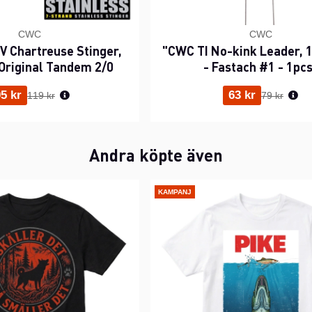
CWC
CWC
 Chartreuse Stinger,
"CWC TI No-kink Leader, 1
Original Tandem 2/0
- Fastach #1 - 1pc
Ordinarie pris:
Ordinarie p
5 kr
63 kr
119 kr
79 kr
Andra köpte även
KAMPANJ