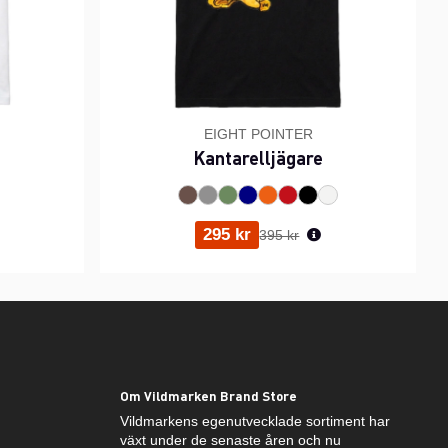
EIGHT POINTER
Kantarelljägare
ris:
Ordinarie pris:
295 kr
395 kr
Om Vildmarken Brand Store
Vildmarkens egenutvecklade sortiment har
växt under de senaste åren och nu