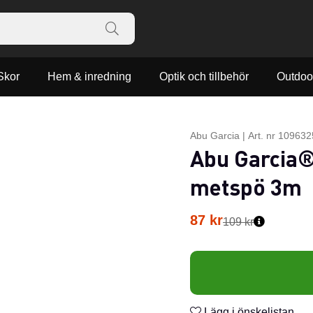
Skor
Hem & inredning
Optik och tillbehör
Outdoo
Abu Garcia
|
Art. nr
109632
Abu Garcia®
metspö 3m
87
kr
109 kr
Lägg i önskelistan