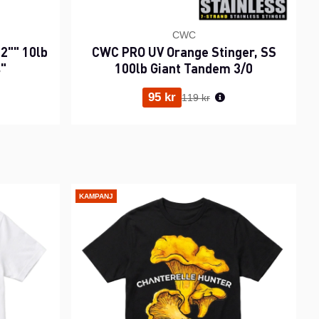
CWC
2"" 10lb
CWC PRO UV Orange Stinger, SS
s"
100lb Giant Tandem 3/0
ris:
Ordinarie pris:
95 kr
119 kr
KAMPANJ