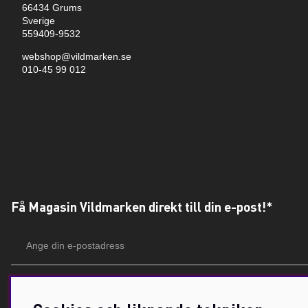
66434 Grums
Sverige
559409-9532
webshop@vildmarken.se
010-45 99 012
Få Magasin Vildmarken direkt till din e-post!*
E-
postadress
*Du kan även få erbjudanden och nyheter från samarbetspartners. Din prenumeration är h