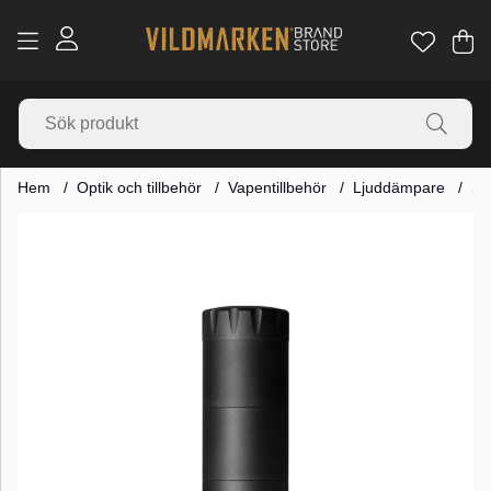
Va
Ant
.
Hem
Optik och tillbehör
Vapentillbehör
Ljuddämpare
A-
Produktbilder