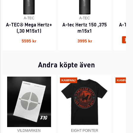
A-TEC
A-TEC
A-TEC® Mega Hertz+
A-tec Hertz 150 ,375
A-TEC
(,30 M15x1)
m15x1
(,
1995
5595 kr
3995 kr
Andra köpte även
KAMPANJ
KAMPANJ
VILDMARKEN
EIGHT POINTER
EI