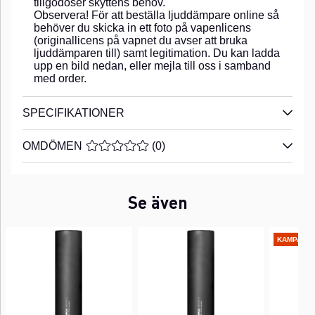
tillgodoser skyttens behov.
Observera! För att beställa ljuddämpare online så
behöver du skicka in ett foto på vapenlicens
(originallicens på vapnet du avser att bruka
ljuddämparen till) samt legitimation. Du kan ladda
upp en bild nedan, eller mejla till oss i samband
med order.
SPECIFIKATIONER
OMDÖMEN
MEDELBETYG 0 AV 5 ANTAL BETYG 0
(
0
)
Se även
KAMPANJ