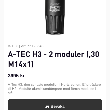
A-TEC
|
Art. nr
125846
A-TEC H3 - 2 moduler (,30
M14x1)
3995
kr
A-Tec H3, den senaste modellen i Hertz-serien. Efterträdare
till H2. Modulär aluminiumdämpare med första modulen i
stål.
Bevaka