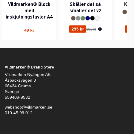
Vildmarken® Block
Skäller det så
Kant
med
smäller det v2
inskjutningstavlor A4
Ordinarie pris:
295 kr
295
395 kr
49 kr
Vildmarken® Brand Store
Vildmarken Nyängen AB
Åsbäcksvägen 3
66434 Grums
Sverige
559409-9532
webshop@vildmarken.se
010-45 99 012