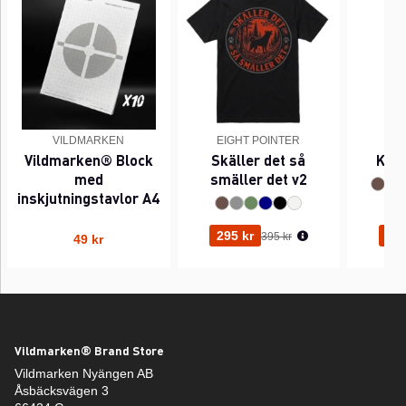
VILDMARKEN
EIGHT POINTER
EI
Vildmarken® Block
Skäller det så
Kant
med
smäller det v2
inskjutningstavlor A4
Ordinarie pris:
295 kr
295
395 kr
49 kr
Vildmarken® Brand Store
Vildmarken Nyängen AB
Åsbäcksvägen 3