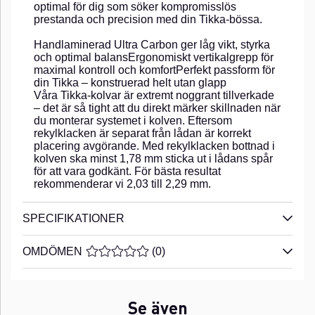
optimal för dig som söker kompromisslös
prestanda och precision med din Tikka-bössa.
Handlaminerad Ultra Carbon ger låg vikt, styrka
och optimal balansErgonomiskt vertikalgrepp för
maximal kontroll och komfortPerfekt passform för
din Tikka – konstruerad helt utan glapp
Våra Tikka-kolvar är extremt noggrant tillverkade
– det är så tight att du direkt märker skillnaden när
du monterar systemet i kolven. Eftersom
rekylklacken är separat från lådan är korrekt
placering avgörande. Med rekylklacken bottnad i
kolven ska minst 1,78 mm sticka ut i lådans spår
för att vara godkänt. För bästa resultat
rekommenderar vi 2,03 till 2,29 mm.
SPECIFIKATIONER
OMDÖMEN
MEDELBETYG 0 AV 5 ANTAL BETYG 0
(
0
)
Se även