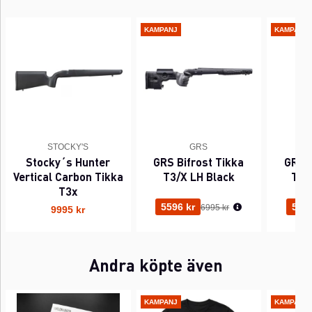
KAMPANJ
KAMPANJ
STOCKY'S
GRS
Stocky´s Hunter
GRS Bifrost Tikka
GRS B
Vertical Carbon Tikka
T3/X LH Black
T3/
T3x
Ordinarie pris:
5596 kr
5596
6995 kr
9995 kr
Andra köpte även
KAMPANJ
KAMPANJ