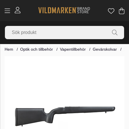
Va
Ant
.
Hem
Optik och tillbehör
Vapentillbehör
Gevärskolvar
St
Produktbilder