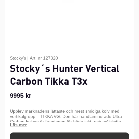
Stocky's
|
Art. nr
127320
Stocky´s Hunter Vertical
Carbon Tikka T3x
9995
kr
Upplev marknadens lättaste och mest smidiga kolv med
vertikalgrepp – TIKKA VG. Den här handlaminerade Ultra
Carbon-kolven är framtagen för både jakt- och målskytte,
och är optimal för dig som söker kompromisslös prestanda
och precision med din Tikka-bössa.