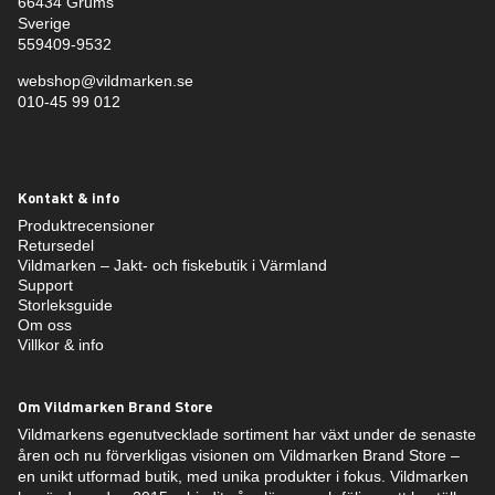
66434 Grums
Sverige
559409-9532
webshop@vildmarken.se
010-45 99 012
Kontakt & info
Produktrecensioner
Retursedel
Vildmarken – Jakt- och fiskebutik i Värmland
Support
Storleksguide
Om oss
Villkor & info
Om Vildmarken Brand Store
Vildmarkens egenutvecklade sortiment har växt under de senaste
åren och nu förverkligas visionen om Vildmarken Brand Store –
en unikt utformad butik, med unika produkter i fokus. Vildmarken