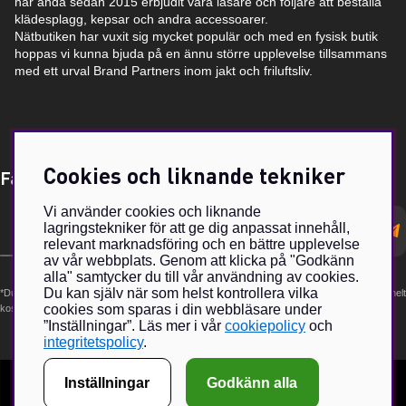
har ända sedan 2015 erbjudit våra läsare och följare att beställa
klädesplagg, kepsar och andra accessoarer.
Nätbutiken har vuxit sig mycket populär och med en fysisk butik
hoppas vi kunna bjuda på en ännu större upplevelse tillsammans
med ett urval Brand Partners inom jakt och friluftsliv.
Cookies och liknande tekniker
Få Magasin Vildmarken direkt till din e-post!*
Vi använder cookies och liknande
E-
lagringstekniker för att ge dig anpassat innehåll,
postadress
relevant marknadsföring och en bättre upplevelse
av vår webbplats. Genom att klicka på "Godkänn
alla" samtycker du till vår användning av cookies.
Du kan själv när som helst kontrollera vilka
*Du kan även få erbjudanden och nyheter från samarbetspartners. Din prenumeration är helt
cookies som sparas i din webbläsare under
kostnadsfri och kan avslutas när som helst.
”Inställningar”. Läs mer i vår
cookiepolicy
och
integritetspolicy
.
Inställningar
Godkänn alla