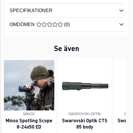
SPECIFIKATIONER
OMDÖMEN
MEDELBETYG 0 AV 5 ANTAL BETYG 0
(
0
)
Se även
MINOX
SWAROVSKI OPTIK
SWAR
Minox Spotting Scope
Swarovski Optik CTS
Swarov
8-24x50 ED
85 body