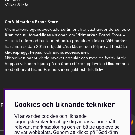
Villkor & info
Om Vildmarken Brand Store
Vildmarkens egenutvecklade sortiment har växt under de senaste
åren och nu förverkligas visionen om Vildmarken Brand Store –
en unikt utformad butik, med unika produkter i fokus. Vildmarken
har ända sedan 2015 erbjudit våra läsare och följare att beställa
klädesplagg, kepsar och andra accessoarer.
Nätbutiken har vuxit sig mycket populär och med en fysisk butik
hoppas vi kunna bjuda på en ännu större upplevelse tillsammans
med ett urval Brand Partners inom jakt och friluftsliv.
Cookies och liknande tekniker
Få Magasin Vildmarken direkt till din e-post!*
Vi använder cookies och liknande
E-
lagringstekniker för att ge dig anpassat innehåll,
postadress
relevant marknadsföring och en bättre upplevelse
av vår webbplats. Genom att klicka på "Godkänn