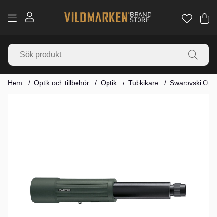
Va
Ant
.
Hem
Optik och tillbehör
Optik
Tubkikare
Swarovski Opt
Produktbilder