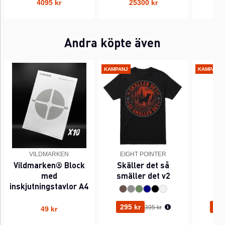
4095 kr
25300 kr
Andra köpte även
KAMPANJ
KAMPANJ
VILDMARKEN
EIGHT POINTER
EI
Vildmarken® Block
Skäller det så
Pi
med
smäller det v2
inskjutningstavlor A4
Ordinarie pris:
295 kr
295
395 kr
49 kr