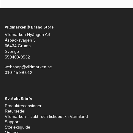
Vildmarken® Brand Store
Vildmarken Nyängen AB
Åsbäcksvägen 3
66434 Grums
Sverige
559409-9532
webshop@vildmarken.se
010-45 99 012
Kontakt & info
Produktrecensioner
Retursedel
Vildmarken – Jakt- och fiskebutik i Värmland
Support
Storleksguide
Om oss