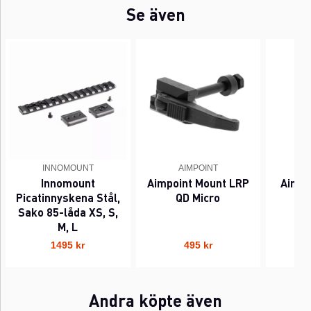
Se även
INNOMOUNT
AIMPOINT
Innomount
Aimpoint Mount LRP
Aimpo
Picatinnyskena Stål,
QD Micro
Sako 85-låda XS, S,
M, L
1495 kr
495 kr
Andra köpte även