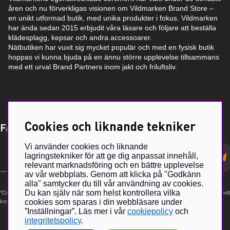
åren och nu förverkligas visionen om Vildmarken Brand Store –
en unikt utformad butik, med unika produkter i fokus. Vildmarken
har ända sedan 2015 erbjudit våra läsare och följare att beställa
klädesplagg, kepsar och andra accessoarer.
Nätbutiken har vuxit sig mycket populär och med en fysisk butik
hoppas vi kunna bjuda på en ännu större upplevelse tillsammans
med ett urval Brand Partners inom jakt och friluftsliv.
Cookies och liknande tekniker
Få Magasin Vildmarken direkt till din e-post!*
Vi använder cookies och liknande
E-
lagringstekniker för att ge dig anpassat innehåll,
postadress
relevant marknadsföring och en bättre upplevelse
av vår webbplats. Genom att klicka på "Godkänn
alla" samtycker du till vår användning av cookies.
Du kan själv när som helst kontrollera vilka
*Du kan även få erbjudanden och nyheter från samarbetspartners. Din prenumeration är helt
cookies som sparas i din webbläsare under
kostnadsfri och kan avslutas när som helst.
”Inställningar”. Läs mer i vår
cookiepolicy
och
integritetspolicy
.