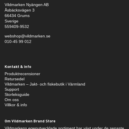
Vildmarken Nyängen AB
Åsbäcksvägen 3
66434 Grums
Sverige
559409-9532
webshop@vildmarken.se
010-45 99 012
Kontakt & info
Produktrecensioner
Retursedel
Vildmarken – Jakt- och fiskebutik i Värmland
Support
Storleksguide
Om oss
Villkor & info
Om Vildmarken Brand Store
Vildmarkens egenutvecklade sortiment har växt under de senaste