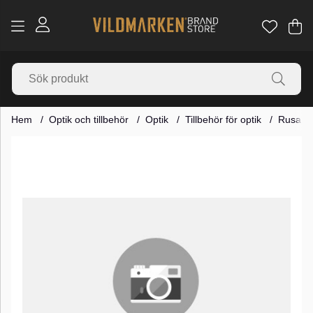
Va
Ant
.
Hem
Optik och tillbehör
Optik
Tillbehör för optik
Rusan W
Produktbilder