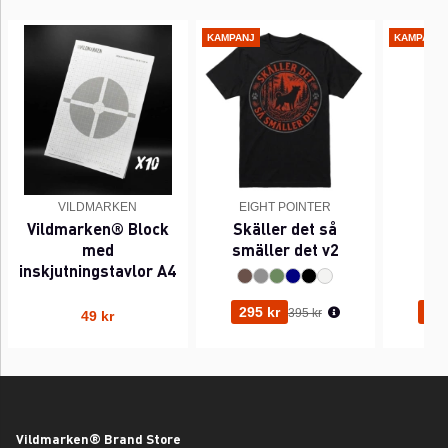
KAMPANJ
KAMPANJ
VILDMARKEN
EIGHT POINTER
EI
Vildmarken® Block
Skäller det så
Pi
med
smäller det v2
inskjutningstavlor A4
Ordinarie pris:
295 kr
295
395 kr
49 kr
Vildmarken® Brand Store