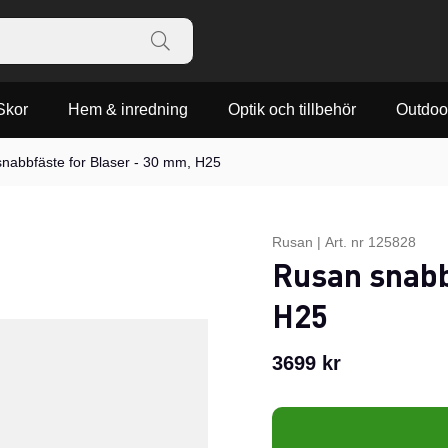
Skor
Hem & inredning
Optik och tillbehör
Outdoo
nabbfäste for Blaser - 30 mm, H25
Rusan
|
Art. nr
125828
Rusan snabb
H25
3699
kr