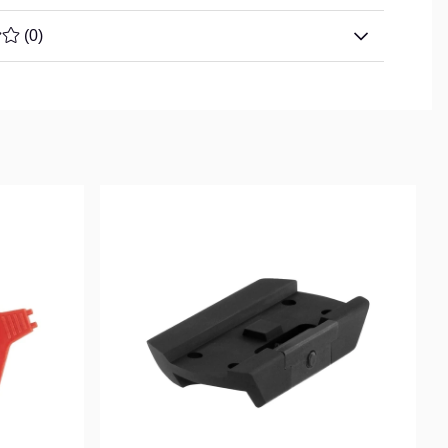
TYG 0 AV 5 ANTAL BETYG 0
(
0
)