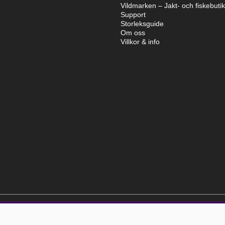
Vildmarken – Jakt- och fiskebuti
Support
Storleksguide
Om oss
Villkor & info
elt kostnadsfri och kan avslutas när som helst.