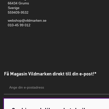
66434 Grums
Sverige
559409-9532
webshop@vildmarken.se
010-45 99 012
Få Magasin Vildmarken direkt till din e-post!*
E-
postadress
*Du kan även få erbjudanden och nyheter från samarbetspartners. Din prenumeration är h