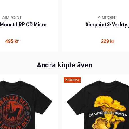
AIMPOINT
AIMPOINT
 Mount LRP QD Micro
Aimpoint® Verkty
495 kr
229 kr
Andra köpte även
KAMPANJ