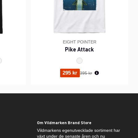
EIGHT POINTER
Pike Attack
ris:
Ordinarie pris:
295 kr
395 kr
Om Vildmarken Brand Store
Vildmarkens egenutvecklade sortiment har
växt under de senaste åren och nu