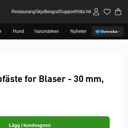
Restaurang
Skjutbiograf
Support
Hitta hit
Va
An
.
r
Hund
Varumärken
Nyheter
Svenska
fäste for Blaser - 30 mm,
Lägg i kundvagnen