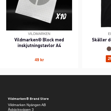
VILDMARKEN
E
Vildmarken® Block med
Skäller d
inskjutningstavlor A4
2
49 kr
Vildmarken® Brand Store
Vildmarken Nyängen AB
Åsbäcksvägen 3