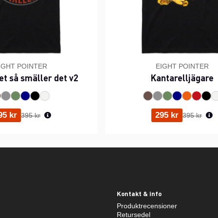
IGHT POINTER
EIGHT POINTER
et så smäller det v2
Kantarelljägare
Ordinarie pris:
Ordinarie p
95 kr
295 kr
395 kr
395 kr
Kontakt & info
Produktrecensioner
Retursedel