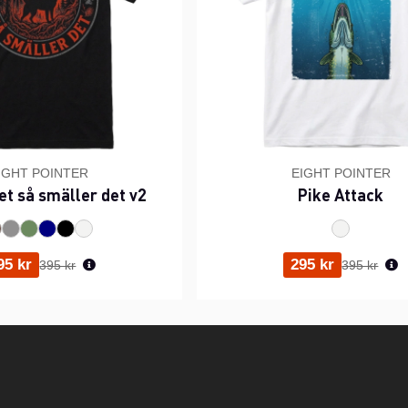
IGHT POINTER
EIGHT POINTER
et så smäller det v2
Pike Attack
Ordinarie pris:
Ordinarie p
95 kr
295 kr
395 kr
395 kr