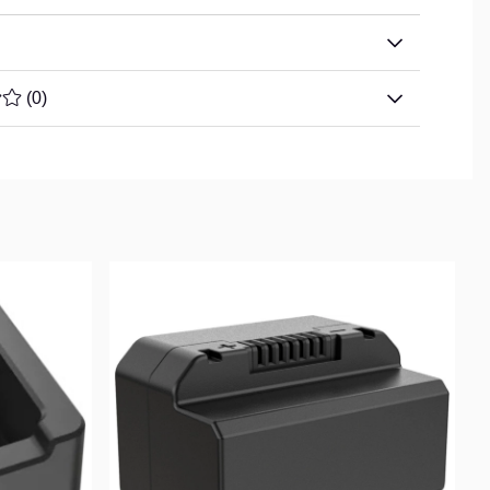
TYG 0 AV 5 ANTAL BETYG 0
(
0
)