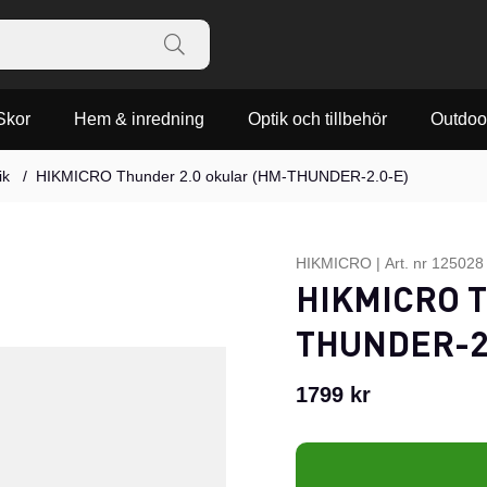
Skor
Hem & inredning
Optik och tillbehör
Outdoo
ik
HIKMICRO Thunder 2.0 okular (HM-THUNDER-2.0-E)
HIKMICRO
|
Art. nr
125028
HIKMICRO Th
THUNDER-2
1799
kr