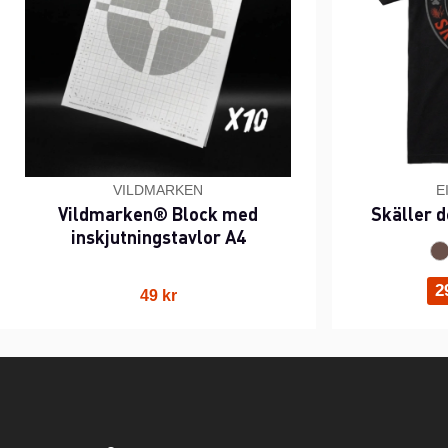
VILDMARKEN
E
Vildmarken® Block med
Skäller d
inskjutningstavlor A4
2
49 kr