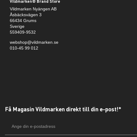
Vildmarken® Brand Store
Vildmarken Nyängen AB
Åsbäcksvägen 3
66434 Grums
Sverige
559409-9532
webshop@vildmarken.se
010-45 99 012
Få Magasin Vildmarken direkt till din e-post!*
E-
postadress