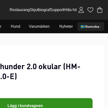
Restaurang
Skjutbiograf
Support
Hitta hit
Va
An
.
r
Hund
Varumärken
Nyheter
Svenska
under 2.0 okular (HM-
.0-E)
Lägg i kundvagnen