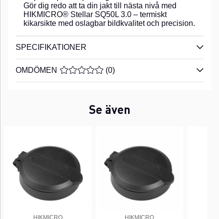
Gör dig redo att ta din jakt till nästa nivå med
HIKMICRO® Stellar SQ50L 3.0 – termiskt
kikarsikte med oslagbar bildkvalitet och precision.
SPECIFIKATIONER
OMDÖMEN
MEDELBETYG 0 AV 5 ANTAL BETYG 0
(
0
)
Se även
HIKMICRO
HIKMICRO