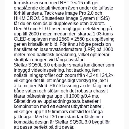
termiska sensorn med NETD < 15 mK ger
enastående detaljrikedom även under de tuffaste
förhållandena. Tack vare Image Pro 2.0 och
HIKMICRO® Shutterless Image System (HSIS)
får du en sömlös bildupplevelse utan avbrott.
Den 50 mm F1.0-linsen möjliggör detektering på
upp till 2600 meter, medan den skarpa 1,03-tums
OLED-displayen med 2560 × 2560 px upplösning
ger en kristallklar bild. För ännu högre precision
har siktet en laseravståndsmätare (LRF) på 1000
meter med ballistisk beräkning, vilket optimerar
skottplaceringen vid långa avstånd.
Stellar SQ50L 3.0 erbjuder smarta funktioner som
inbyggd videoinspelning, hot tracking, fem
nollställningsprofiler och zoom från 4,2× till 24,2×,
vilket gör det till ett mångsidigt verktyg för jakt i
alla miljöer. Med IP67-klassning är det tåligt mot
både vatten och stötar, och det robusta chassit
klarar påfrestningar upp till 1000 g/0,4 ms.
Siktet drivs av uppladdningsbara batterier i
kombination med ett externt utbytbart batteri,
vilket ger upp till 9 timmars driftstid för långa
jaktdagar. Med sitt 30 mm standardfäste och
kompakta design är Stellar SQ50L 3.0 byggt för
att passa perfekt på ditt gevär.