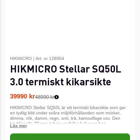
HIKMICRO
|
Art. nr
128954
HIKMICRO Stellar SQ50L
3.0 termiskt kikarsikte
39990
kr
48990 kr
HIKMICRO Stellar SQ50L är ett termiskt kikarsikte som ger
en tydlig bild under svåra miljöförhållanden som mörker,
dimma, rök, damm, regn, snö, trä, kamouflage osv. Den
traditionella 30 mm-tuben uppfyller behoven hos
professionella jägare som värdesätter traditioner och söker
teknisk överlägsenhet.