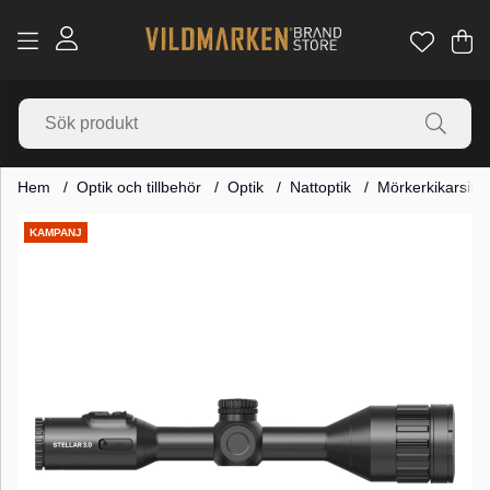
Va
Ant
.
Hem
Optik och tillbehör
Optik
Nattoptik
Mörkerkikarsikt
Produktbilder
KAMPANJ