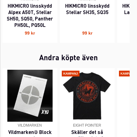
HIKMICRO linsskydd
HIKMICRO linsskydd
HIKMI
Alpex A50T, Stellar
Stellar SH35, SQ35
Label
SH50, SQ50, Panther
PH50L, PQ50L
99 kr
99 kr
Andra köpte även
KAMPANJ
KAMPANJ
VILDMARKEN
EIGHT POINTER
EI
Vildmarken® Block
Skäller det så
Pi