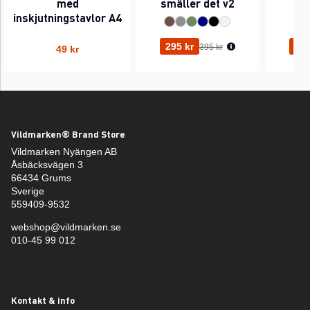
med
smäller det v2
inskjutningstavlor A4
Ordinarie pris:
295 kr
295
395 kr
49 kr
Vildmarken® Brand Store
Vildmarken Nyängen AB
Åsbäcksvägen 3
66434 Grums
Sverige
559409-9532
webshop@vildmarken.se
010-45 99 012
Kontakt & info