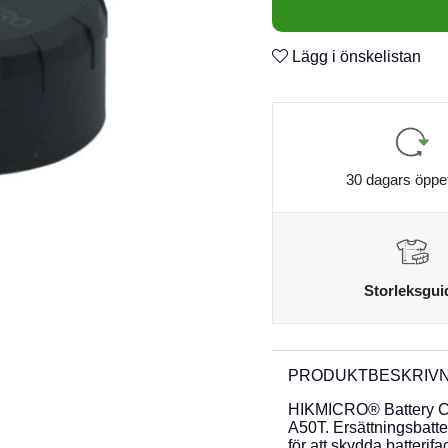
Lägg i önskelistan
30 dagars öppe
Storleksgui
PRODUKTBESKRIVN
HIKMICRO® Battery Co
A50T. Ersättningsbatt
för att skydda batterif