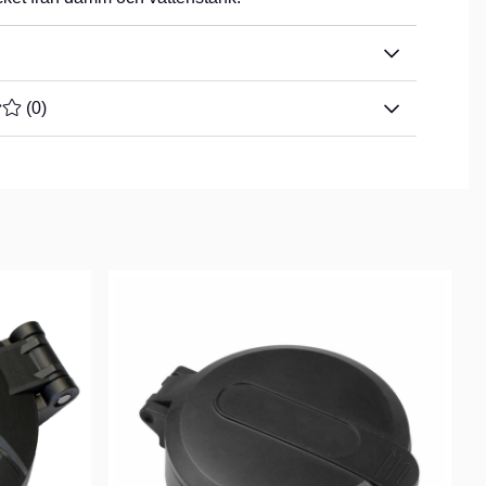
TYG 0 AV 5 ANTAL BETYG 0
(
0
)