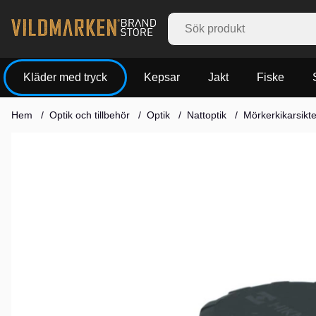
Kläder med tryck
Kepsar
Jakt
Fiske
Hem
Optik och tillbehör
Optik
Nattoptik
Mörkerkikarsikt
Produktbilder