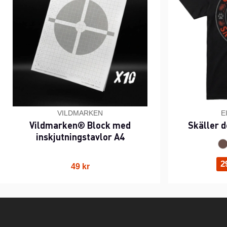
VILDMARKEN
E
Vildmarken® Block med
Skäller d
inskjutningstavlor A4
2
49 kr