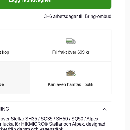
Lägg i kundvagnen
3–6 arbetsdagar till Bring-ombud
t köp
Fri frakt över 699 kr
de
Kan även hämtas i butik
ING
ver Stellar SH35 / SQ35 / SH50 / SQ50 / Alpex
erilucka för HIKMICRO® Stellar och Alpex, designad
acket från damm och vattenstänk.