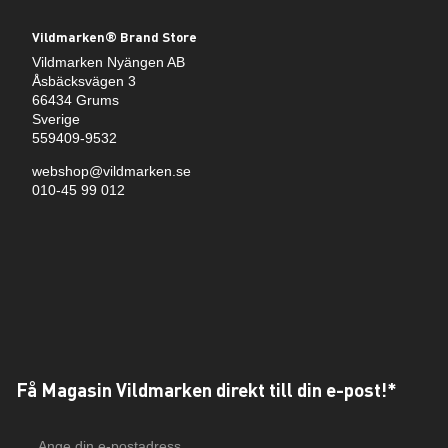
Vildmarken® Brand Store
Vildmarken Nyängen AB
Åsbäcksvägen 3
66434 Grums
Sverige
559409-9532
webshop@vildmarken.se
010-45 99 012
Få Magasin Vildmarken direkt till din e-post!*
E-
postadress