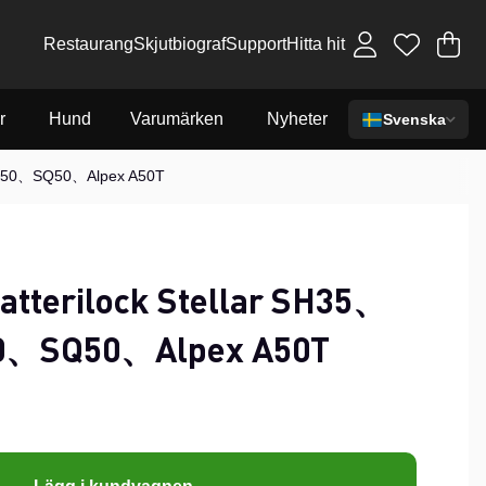
Restaurang
Skjutbiograf
Support
Hitta hit
Va
An
.
r
Hund
Varumärken
Nyheter
Svenska
SH50、SQ50、Alpex A50T
tterilock Stellar SH35、
、SQ50、Alpex A50T