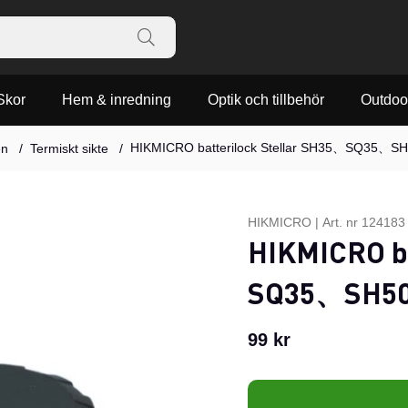
Skor
Hem & inredning
Optik och tillbehör
Outdoo
HIKMICRO batterilock Stellar SH35、SQ35、
en
Termiskt sikte
HIKMICRO
|
Art. nr
124183
HIKMICRO ba
SQ35、SH50
99
kr