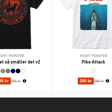
IGHT POINTER
EIGHT POINTER
et så smäller det v2
Pike Attack
Ordinarie pris:
Ordinarie p
95 kr
295 kr
395 kr
395 kr