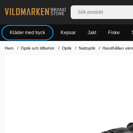
Kläder med tryck
Kepsar
Jakt
Fiske
Hem
Optik och tillbehör
Optik
Nattoptik
Handhållen vä
Produktbilder