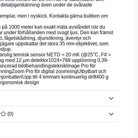
ch detaljigenkänning även under de svåraste
emplar, men i nyskick. Kontakta gärna butiken om
på 1000 meter kan exakt mäta avståndet när du
rar under förhållanden med svagt ljus. Den kan främst
, fågelskådning, djursökning, äventyr och
tjägare uppskattar det stora 35 mm-objektivet, som
djup.
änslig termisk sensor NETD < 20 mK (@25°C, F# =
ng med 12 μm detektor1024×768 upplösning 0,39-
ncerad bildbehandlingsteknikImage Pro för
änningZoom Pro för digital zoomningUtbytbart och
jonbatteriUpp till 4 timmars kontinuerlig drift400 g
 ergonomisk design
TYG 0 AV 5 ANTAL BETYG 0
(
0
)