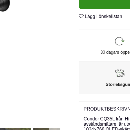
Lägg i önskelistan
30 dagars öppe
Storleksgui
PRODUKTBESKRIVN
Condor CQ35L från Hi
avståndsmätare, är u
1024×768 OLED-skärm