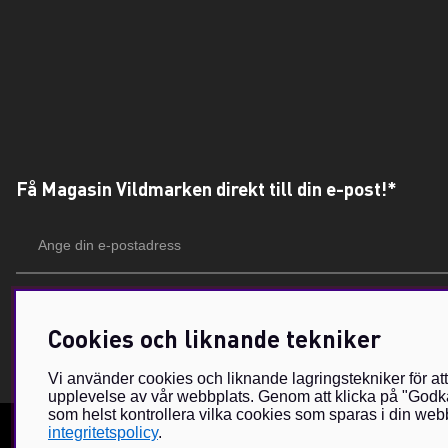
Få Magasin Vildmarken direkt till din e-post!*
E-
postadress
*Du kan även få erbjudanden och nyheter från samarbetspartners. Din prenumeration är h
Cookies och liknande tekniker
Vi använder cookies och liknande lagringstekniker för at
upplevelse av vår webbplats. Genom att klicka på "Godkä
som helst kontrollera vilka cookies som sparas i din webb
integritetspolicy
.