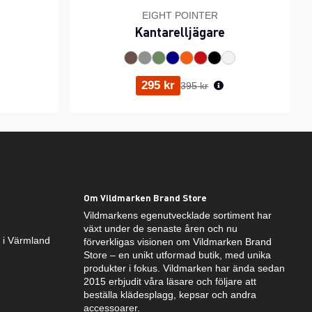
EIGHT POINTER
Kantarelljägare
ris:
Ordinarie pris:
295 kr
395 kr
Om Vildmarken Brand Store
Vildmarkens egenutvecklade sortiment har
växt under de senaste åren och nu
k i Värmland
förverkligas visionen om Vildmarken Brand
Store – en unikt utformad butik, med unika
produkter i fokus. Vildmarken har ända sedan
2015 erbjudit våra läsare och följare att
beställa klädesplagg, kepsar och andra
accessoarer.