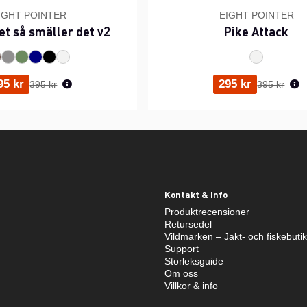
IGHT POINTER
EIGHT POINTER
et så smäller det v2
Pike Attack
Ordinarie pris:
Ordinarie p
95 kr
295 kr
395 kr
395 kr
Kontakt & info
Produktrecensioner
Retursedel
Vildmarken – Jakt- och fiskebuti
Support
Storleksguide
Om oss
Villkor & info