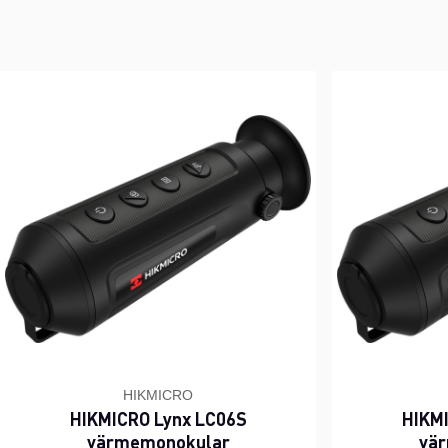
HIKMICRO
HIKMICRO Lynx LC06S
HIKM
värmemonokular
vä