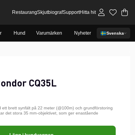
Restaurang
Skjutbiograf
Support
Hitta hit
Va
An
.
r
Hund
Varumärken
Nyheter
Svenska
ondor CQ35L
 ett brett synfält på 22 meter (@100m) och grundförstoring
ttar det stora 35 mm-objektivet, som ger enastående