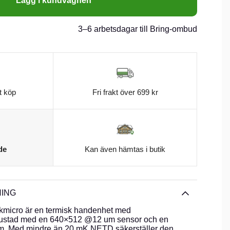
Lägg i kundvagnen
3–6 arbetsdagar till Bring-ombud
t köp
Fri frakt över 699 kr
de
Kan även hämtas i butik
ING
kmicro är en termisk handenhet med
trustad med en 640×512 @12 um sensor och en
. Med mindre än 20 mK NETD säkerställer den