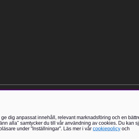
elt kostnadsfri och kan avslutas när som helst.
t ge dig anpassat innehåll, relevant marknadsföring och en bättr
nn alla" samtycker du till vår användning av cookies. Du kan sj
läsare under ”Inställningar”. Läs mer i vår
cookiepolicy
och