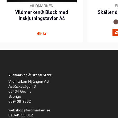
VILDMARKEN
E
Vildmarken® Block med
Skäller d
inskjutningstavlor A4
2
49 kr
Vildmarken® Brand Store
Vildmarken Nyängen AB
Åsbäcksvägen 3
66434 Grums
Sverige
559409-9532
webshop@vildmarken.se
010-45 99 012