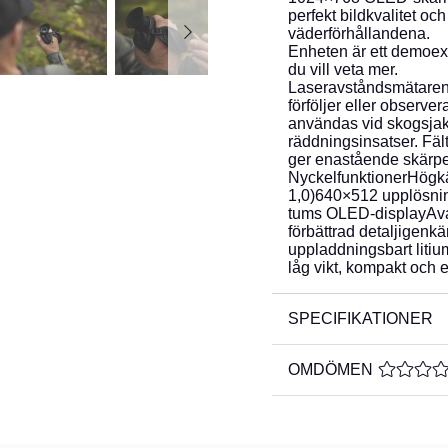
perfekt bildkvalitet o
väderförhållandena.
Enheten är ett demoex
du vill veta mer.
Laseravståndsmätaren 
förföljer eller observe
användas vid skogsjakt
räddningsinsatser. Fäl
ger enastående skärpe
NyckelfunktionerHögk
1,0)640×512 upplösni
tums OLED-displayAva
förbättrad detaljigenk
uppladdningsbart litium
låg vikt, kompakt och
SPECIFIKATIONER
OMDÖMEN
MEDELBE