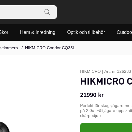
Skor
Hem & inredning
Optik och tillbehör
Outdoo
rmekamera
HIKMICRO Condor CQ35L
HIKMICRO
|
Art. nr
126283
HIKMICRO C
21990
kr
Perfekt för skogsjägare med
på 2,0x. Fältjägare uppska
skärpedjup.