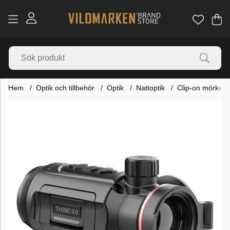
Va
Ant
.
Hem
Optik och tillbehör
Optik
Nattoptik
Clip-on mörkers
Produktbilder