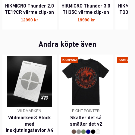
HIKMICRO Thunder 2.0
HIKMICRO Thunder 3.0
HIKMIC
TE19CR värme clip-on
TH35C värme clip-on
TQ35C 
12990 kr
19990 kr
Andra köpte även
KAMPANJ
KAMPANJ
VILDMARKEN
EIGHT POINTER
EI
Vildmarken® Block
Skäller det så
Pi
med
smäller det v2
inskjutningstavlor A4