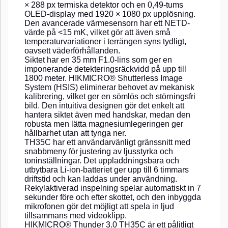
× 288 px termiska detektor och en 0,49-tums
OLED-display med 1920 × 1080 px upplösning.
Den avancerade värmesensorn har ett NETD-
värde på <15 mK, vilket gör att även små
temperaturvariationer i terrängen syns tydligt,
oavsett väderförhållanden.
Siktet har en 35 mm F1.0-lins som ger en
imponerande detekteringsräckvidd på upp till
1800 meter. HIKMICRO® Shutterless Image
System (HSIS) eliminerar behovet av mekanisk
kalibrering, vilket ger en sömlös och störningsfri
bild. Den intuitiva designen gör det enkelt att
hantera siktet även med handskar, medan den
robusta men lätta magnesiumlegeringen ger
hållbarhet utan att tynga ner.
TH35C har ett användarvänligt gränssnitt med
snabbmeny för justering av ljusstyrka och
toninställningar. Det uppladdningsbara och
utbytbara Li-ion-batteriet ger upp till 6 timmars
driftstid och kan laddas under användning.
Rekylaktiverad inspelning spelar automatiskt in 7
sekunder före och efter skottet, och den inbyggda
mikrofonen gör det möjligt att spela in ljud
tillsammans med videoklipp.
HIKMICRO® Thunder 3.0 TH35C är ett pålitligt