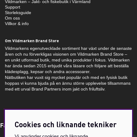
Vildmarken – Jakt- och fiskebutik i Värmland
Support
Storleksguide
Om oss
Villkor & info
Om Vildmarken Brand Store
Vildmarkens egenutvecklade sortiment har växt under de senaste
åren och nu förverkligas visionen om Vildmarken Brand Store –
en unikt utformad butik, med unika produkter i fokus. Vildmarken
har ända sedan 2015 erbjudit våra läsare och följare att beställa
klädesplagg, kepsar och andra accessoarer.
Nätbutiken har vuxit sig mycket populär och med en fysisk butik
hoppas vi kunna bjuda på en ännu större upplevelse tillsammans
med ett urval Brand Partners inom jakt och friluftsliv.
Cookies och liknande tekniker
Få Magasin Vildmarken direkt till din e-post!*
Vi använder cookies och liknande
E-