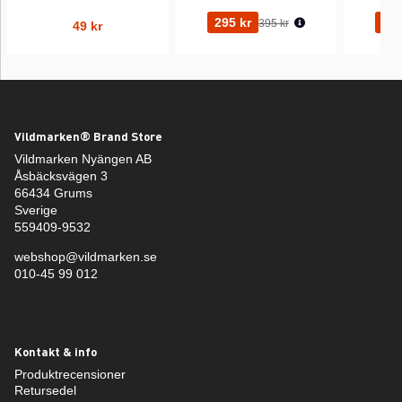
Ordinarie pris:
295 kr
295
395 kr
49 kr
Vildmarken® Brand Store
Vildmarken Nyängen AB
Åsbäcksvägen 3
66434 Grums
Sverige
559409-9532
webshop@vildmarken.se
010-45 99 012
Kontakt & info
Produktrecensioner
Retursedel