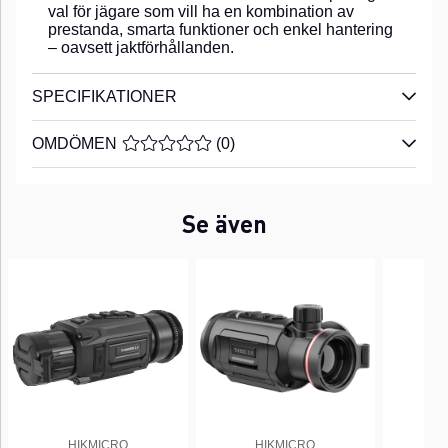
val för jägare som vill ha en kombination av
prestanda, smarta funktioner och enkel hantering
– oavsett jaktförhållanden.
SPECIFIKATIONER
OMDÖMEN
MEDELBETYG 0 AV 5 ANTAL BETYG 0
(
0
)
Se även
HIKMICRO
HIKMICRO