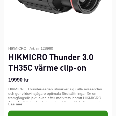
HIKMICRO
|
Art. nr
128960
HIKMICRO Thunder 3.0
TH35C värme clip-on
19990
kr
HIKMICRO Thunder-serien utmärker sig i alla avseenden
och ger vildsvinsjägare optimala förutsättningar för en
framgångsrik jakt, även efter mörkrets inbrott.HIKMICRO
Thunder 3.0 är utrustad med en högupplöst värmedetektor
och en kristallklar OLED-display, och i kombination med en
F1.0-lins gör den det enkelt att upptäcka vilda djur, även i
totalt mörker.