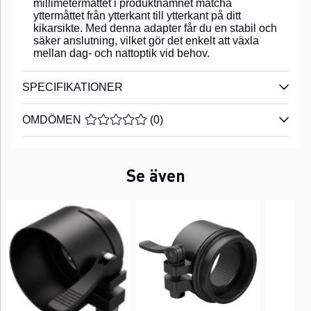
millimetermåttet i produktnamnet matcha
yttermåttet från ytterkant till ytterkant på ditt
kikarsikte. Med denna adapter får du en stabil och
säker anslutning, vilket gör det enkelt att växla
mellan dag- och nattoptik vid behov.
SPECIFIKATIONER
OMDÖMEN
MEDELBETYG 0 AV 5 ANTAL BETYG 0
(
0
)
Se även