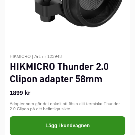
HIKMICRO
|
Art. nr
123948
HIKMICRO Thunder 2.0
Clipon adapter 58mm
1899
kr
Adapter som gör det enkelt att fästa ditt termiska Thunder
2.0 Clipon på ditt befintliga sikte.
Lägg i kundvagnen