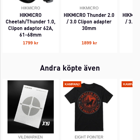
HIKMICRO
HIKMICRO
HIKMICRO
HIKMICRO Thunder 2.0
HIKMIC
Cheetah/Thunder 1.0,
/ 3.0 Clipon adapter
/ 3.0 
Clipon adaptor 62A,
30mm
61-68mm
1799 kr
1899 kr
Andra köpte även
KAMPANJ
KAMPANJ
VILDMARKEN
EIGHT POINTER
EI