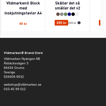
Vildmarken® Block
Skäller det så
Pi
med
smäller det v2
inskjutningstavlor A4
Ordinarie pris:
295 kr
295
395 kr
49 kr
Vildmarken® Brand Store
Vildmarken Nyängen AB
Åsbäcksvägen 3
66434 Grums
Sverige
559409-9532
webshop@vildmarken.se
010-45 99 012