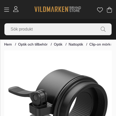
Va
Ant
.
Hem
Optik och tillbehör
Optik
Nattoptik
Clip-on mörkers
Produktbilder