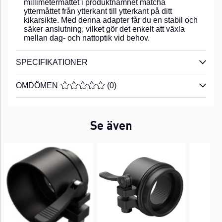
millimetermåttet i produktnamnet matcha
yttermåttet från ytterkant till ytterkant på ditt
kikarsikte. Med denna adapter får du en stabil och
säker anslutning, vilket gör det enkelt att växla
mellan dag- och nattoptik vid behov.
SPECIFIKATIONER
OMDÖMEN
MEDELBETYG 0 AV 5 ANTAL BETYG 0
(
0
)
Se även