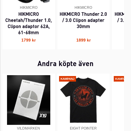
HIKMICRO
HIKMICRO
HIKMICRO
HIKMICRO Thunder 2.0
HIKMIC
Cheetah/Thunder 1.0,
/ 3.0 Clipon adapter
/ 3.0 
Clipon adaptor 62A,
30mm
61-68mm
1799 kr
1899 kr
Andra köpte även
KAMPANJ
KAMPANJ
VILDMARKEN
EIGHT POINTER
EI