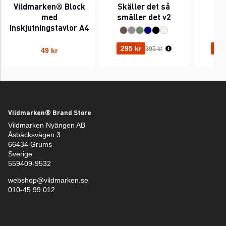
Vildmarken® Block
Skäller det så
Pi
med
smäller det v2
inskjutningstavlor A4
Ordinarie pris:
295 kr
295
395 kr
49 kr
Vildmarken® Brand Store
Vildmarken Nyängen AB
Åsbäcksvägen 3
66434 Grums
Sverige
559409-9532
webshop@vildmarken.se
010-45 99 012