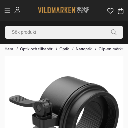
Va
Ant
.
Hem
Optik och tillbehör
Optik
Nattoptik
Clip-on mörkers
Produktbilder