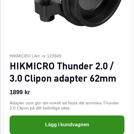
HIKMICRO
|
Art. nr
123949
HIKMICRO Thunder 2.0 /
3.0 Clipon adapter 62mm
1899
kr
Adapter som gör det enkelt att fästa ditt termiska Thunder
2.0 Clipon på ditt befintliga sikte.
Lägg i kundvagnen