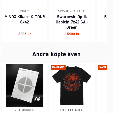
MINOX
SWAROVSKI OPTIK
SWAR
MINOX Kikare X-TOUR
Swarovski Optik
Swar
8x42
Habicht 7x42 GA -
Ha
Green
3295 kr
15400 kr
Andra köpte även
KAMPANJ
KAMPANJ
VILDMARKEN
EIGHT POINTER
EI