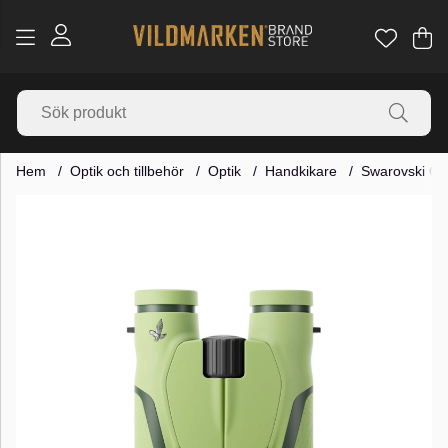
Va
Ant
.
Hem
Optik och tillbehör
Optik
Handkikare
Swarovski Op
Produktbilder