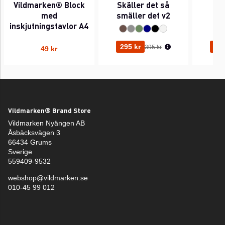
Vildmarken® Block
Skäller det så
Pi
med
smäller det v2
inskjutningstavlor A4
Ordinarie pris:
295 kr
295
395 kr
49 kr
Vildmarken® Brand Store
Vildmarken Nyängen AB
Åsbäcksvägen 3
66434 Grums
Sverige
559409-9532
webshop@vildmarken.se
010-45 99 012