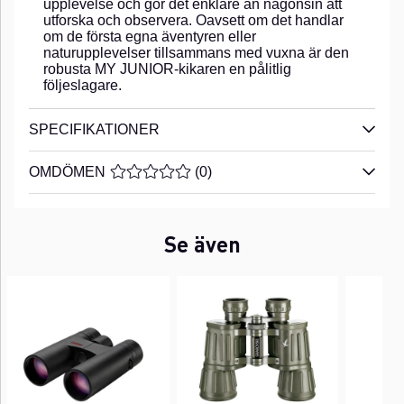
upplevelse och gör det enklare än någonsin att
utforska och observera. Oavsett om det handlar
om de första egna äventyren eller
naturupplevelser tillsammans med vuxna är den
robusta MY JUNIOR-kikaren en pålitlig
följeslagare.
SPECIFIKATIONER
OMDÖMEN
MEDELBETYG 0 AV 5 ANTAL BETYG 0
(
0
)
Se även