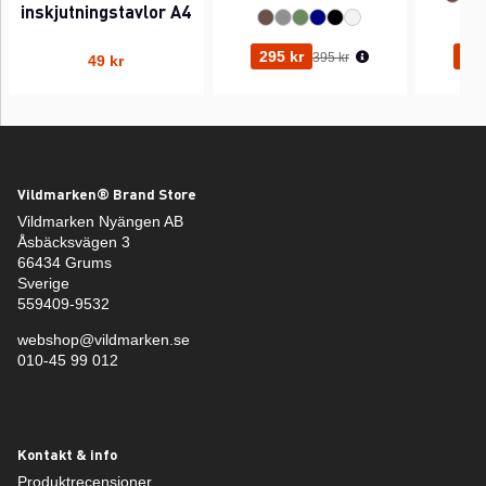
inskjutningstavlor A4
Ordinarie pris:
295 kr
295
395 kr
49 kr
Vildmarken® Brand Store
Vildmarken Nyängen AB
Åsbäcksvägen 3
66434 Grums
Sverige
559409-9532
webshop@vildmarken.se
010-45 99 012
Kontakt & info
Produktrecensioner