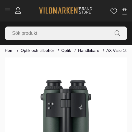
Va
Ant
.
Hem
Optik och tillbehör
Optik
Handkikare
AX Visio 10x
Produktbilder