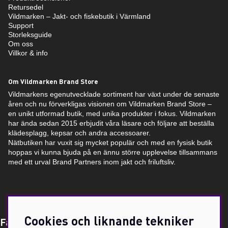
Retursedel
Vildmarken – Jakt- och fiskebutik i Värmland
Support
Storleksguide
Om oss
Villkor & info
Om Vildmarken Brand Store
Vildmarkens egenutvecklade sortiment har växt under de senaste
åren och nu förverkligas visionen om Vildmarken Brand Store –
en unikt utformad butik, med unika produkter i fokus. Vildmarken
har ända sedan 2015 erbjudit våra läsare och följare att beställa
klädesplagg, kepsar och andra accessoarer.
Nätbutiken har vuxit sig mycket populär och med en fysisk butik
hoppas vi kunna bjuda på en ännu större upplevelse tillsammans
med ett urval Brand Partners inom jakt och friluftsliv.
Cookies och liknande tekniker
Få Magasin Vildmarken direkt till din e-post!*