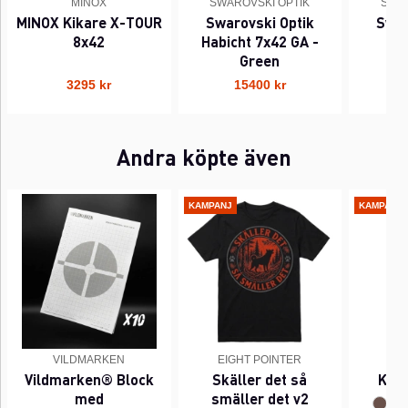
MINOX
SWAROVSKI OPTIK
SWAR
MINOX Kikare X-TOUR
Swarovski Optik
Swar
8x42
Habicht 7x42 GA -
Ha
Green
3295 kr
15400 kr
Andra köpte även
KAMPANJ
KAMPANJ
VILDMARKEN
EIGHT POINTER
EI
Vildmarken® Block
Skäller det så
Kant
med
smäller det v2