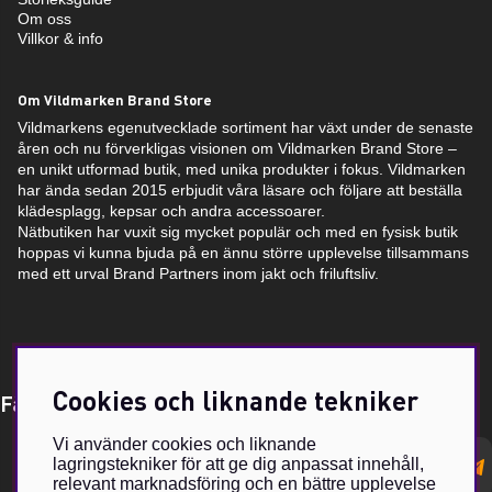
Om oss
Villkor & info
Om Vildmarken Brand Store
Vildmarkens egenutvecklade sortiment har växt under de senaste
åren och nu förverkligas visionen om Vildmarken Brand Store –
en unikt utformad butik, med unika produkter i fokus. Vildmarken
har ända sedan 2015 erbjudit våra läsare och följare att beställa
klädesplagg, kepsar och andra accessoarer.
Nätbutiken har vuxit sig mycket populär och med en fysisk butik
hoppas vi kunna bjuda på en ännu större upplevelse tillsammans
med ett urval Brand Partners inom jakt och friluftsliv.
Cookies och liknande tekniker
Få Magasin Vildmarken direkt till din e-post!*
Vi använder cookies och liknande
E-
lagringstekniker för att ge dig anpassat innehåll,
postadress
relevant marknadsföring och en bättre upplevelse