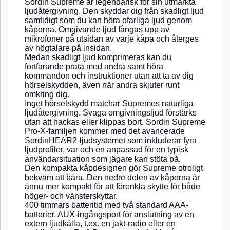
Sordin Supreme är legendarisk för sin utmärkta
ljudåtergivning. Den skyddar dig från skadligt ljud
samtidigt som du kan höra ofarliga ljud genom
kåporna. Omgivande ljud fångas upp av
mikrofoner på utsidan av varje kåpa och återges
av högtalare på insidan.
Medan skadligt ljud komprimeras kan du
fortfarande prata med andra samt höra
kommandon och instruktioner utan att ta av dig
hörselskydden, även när andra skjuter runt
omkring dig.
Inget hörselskydd matchar Supremes naturliga
ljudåtergivning. Svaga omgivningsljud förstärks
utan att hackas eller klippas bort. Sordin Supreme
Pro-X-familjen kommer med det avancerade
SordinHEAR2-ljudsystemet som inkluderar fyra
ljudprofiler, var och en anpassad för en typisk
användarsituation som jägare kan stöta på.
Den kompakta kåpdesignen gör Supreme otroligt
bekväm att bära. Den nedre delen av kåporna är
ännu mer kompakt för att förenkla skytte för både
höger- och vänsterskyttar.
400 timmars batteritid med två standard AAA-
batterier. AUX-ingångsport för anslutning av en
extern ljudkälla, t.ex. en jakt-radio eller en