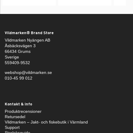
Vildmarken® Brand Store
Vildmarken Nyängen AB
Åsbäcksvägen 3
66434 Grums
Sverige
559409-9532
webshop@vildmarken.se
010-45 99 012
Kontakt & info
Produktrecensioner
Retursedel
Vildmarken – Jakt- och fiskebutik i Värmland
Support
Storleksguide