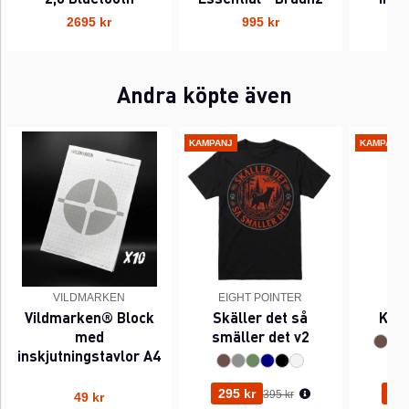
2695 kr
995 kr
Andra köpte även
KAMPANJ
KAMPANJ
VILDMARKEN
EIGHT POINTER
EI
Vildmarken® Block
Skäller det så
Kant
med
smäller det v2
inskjutningstavlor A4
Ordinarie pris:
295 kr
295
395 kr
49 kr