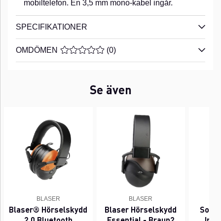
mobiltelefon. En 3,5 mm mono-kabel ingår.
SPECIFIKATIONER
OMDÖMEN
MEDELBETYG 0 AV 5 ANTAL BETYG 0
(
0
)
Se även
BLASER
BLASER
Blaser® Hörselskydd
Blaser Hörselskydd
Sordi
2,0 Bluetooth
Essential - Braun2
Imp