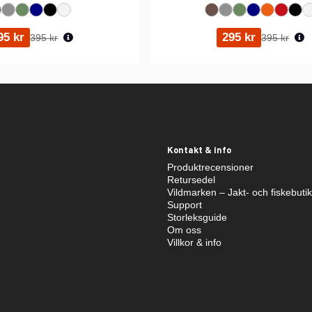
Ordinarie pris:
Ordinarie p
95 kr
295 kr
395 kr
395 kr
Kontakt & info
Produktrecensioner
Retursedel
Vildmarken – Jakt- och fiskebuti
Support
Storleksguide
Om oss
Villkor & info