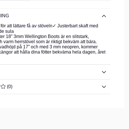
ING
för att lättare få av stöveln✓ Justerbart skaft med
e sula
r 18” 3mm Wellington Boots är en slitstark,
h varm herrstövel som är riktigt bekväm att bära.
” vadhöjd på 17” och med 3 mm neopren, kommer
kängor att hålla dina fötter bekväma hela dagen, året
TYG 0 AV 5 ANTAL BETYG 0
(
0
)