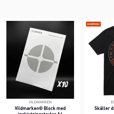
KAMPANJ
VILDMARKEN
E
Vildmarken® Block med
Skäller d
inskjutningstavlor A4