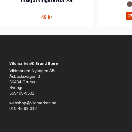
2
49 kr
Vildmarken® Brand Store
Vildmarken Nyängen AB
Åsbäcksvägen 3
66434 Grums
Sverige
559409-9532
webshop@vildmarken.se
010-45 99 012