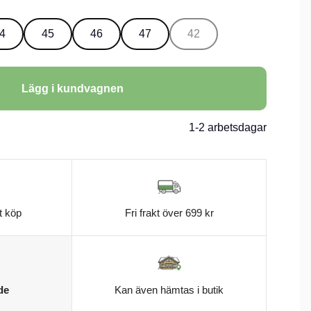
 landsbygdsanvändning vilket gör dessa till en bra wellington
e, allmän utomhusanvändning.
en för att passa individuella storlekar är denna
4
45
46
47
42
rfekt för att hålla sig upprätt i lerig terräng och en
ar foten på hårda underlag.
ekarna UK 6-14
verkad av vulkaniserat naturgummi, en blandning av rent
Lägg i kundvagnen
som sedan rullas och bearbetas till gummibitar, stansas ut
er stöveln. Denna gummiblandning är särskilt stark och
ästsport för att motstå nötning från dessa tuffa
aturgummi i flera lager, används för att förstärka foten för
1-2 arbetsdagar
et - detta gummi är laminerat tillsammans med ett gumminät
rstärkning och skydd och visade sig vara 2,5 gånger starkare
 flex-testYttersulan har utvecklats för att passa typen av
Field-Sport™ - designen säkerställer kontroll över start,
epp och bromsförmåga så att du kan fokusera på att
torlekarSkaftet är tillverkat av glasfiberFotbädden ger stöd åt
rm och komfort. Stövlarna har G1®-stage1™-fotbädd,
t köp
Fri frakt över 699 kr
stötdämpande kuddar i hälen och framfotenFodrad med Coil
olerad värme med optimal fukttransport och
rställa att fötterna håller sig torra och bekväma.
(free version)
de
Kan även hämtas i butik