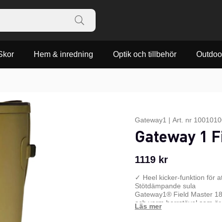
Skor
Hem & inredning
Optik och tillbehör
Outdoo
Gateway1
|
Art. nr
1001010
Gateway 1 F
1119
kr
✓ Heel kicker-funktion för 
Stötdämpande sula
Gateway1® Field Master 18” 
och varm herrstövel som är 
17” och med 3 mm neopren, 
bekväma hela dagen, året run