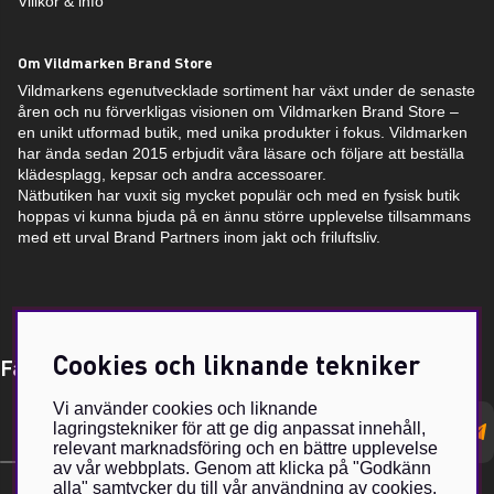
Villkor & info
Om Vildmarken Brand Store
Vildmarkens egenutvecklade sortiment har växt under de senaste
åren och nu förverkligas visionen om Vildmarken Brand Store –
en unikt utformad butik, med unika produkter i fokus. Vildmarken
har ända sedan 2015 erbjudit våra läsare och följare att beställa
klädesplagg, kepsar och andra accessoarer.
Nätbutiken har vuxit sig mycket populär och med en fysisk butik
hoppas vi kunna bjuda på en ännu större upplevelse tillsammans
med ett urval Brand Partners inom jakt och friluftsliv.
Cookies och liknande tekniker
Få Magasin Vildmarken direkt till din e-post!*
Vi använder cookies och liknande
E-
lagringstekniker för att ge dig anpassat innehåll,
postadress
relevant marknadsföring och en bättre upplevelse
av vår webbplats. Genom att klicka på "Godkänn
alla" samtycker du till vår användning av cookies.