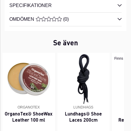
SPECIFIKATIONER
OMDÖMEN
MEDELBETYG 0 AV 5 ANTAL BETYG 0
(
0
)
Se även
Finns i fle
ORGANOTEX
LUNDHAGS
BL
OrganoTex® ShoeWax
Lundhags® Shoe
Bl
Leather 100 ml
Laces 200cm
Renov