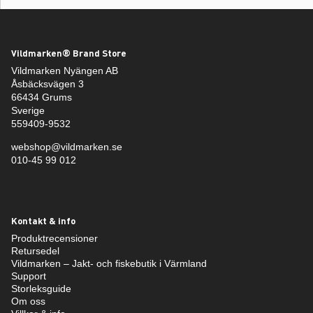
Vildmarken® Brand Store
Vildmarken Nyängen AB
Åsbäcksvägen 3
66434 Grums
Sverige
559409-9532
webshop@vildmarken.se
010-45 99 012
Kontakt & info
Produktrecensioner
Retursedel
Vildmarken – Jakt- och fiskebutik i Värmland
Support
Storleksguide
Om oss