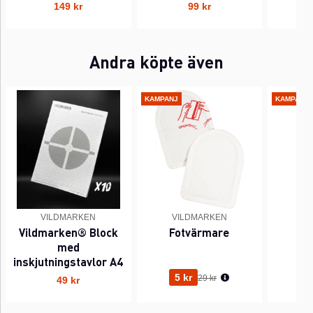
149 kr
99 kr
Andra köpte även
KAMPANJ
KAMPANJ
VILDMARKEN
VILDMARKEN
V
Vildmarken® Block
Fotvärmare
Ha
med
inskjutningstavlor A4
Ordinarie pris:
5 kr
5
29 kr
49 kr