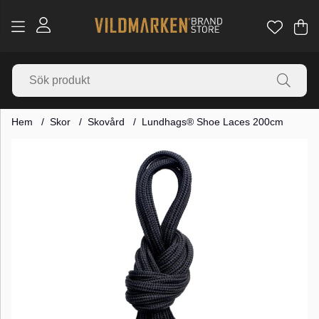
Va
Ant
.
Hem
Skor
Skovård
Lundhags® Shoe Laces 200cm
Produktbilder