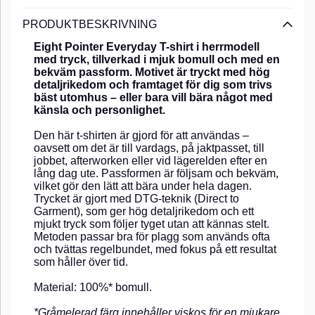
PRODUKTBESKRIVNING
Eight Pointer Everyday T-shirt i herrmodell
med tryck, tillverkad i mjuk bomull och med en
bekväm passform. Motivet är tryckt med hög
detaljrikedom och framtaget för dig som trivs
bäst utomhus – eller bara vill bära något med
känsla och personlighet.
Den här t-shirten är gjord för att användas –
oavsett om det är till vardags, på jaktpasset, till
jobbet, afterworken eller vid lägerelden efter en
lång dag ute. Passformen är följsam och bekväm,
vilket gör den lätt att bära under hela dagen.
Trycket är gjort med DTG-teknik (Direct to
Garment), som ger hög detaljrikedom och ett
mjukt tryck som följer tyget utan att kännas stelt.
Metoden passar bra för plagg som används ofta
och tvättas regelbundet, med fokus på ett resultat
som håller över tid.
Material: 100%* bomull.
*Gråmelerad färg innehåller viskos för en mjukare