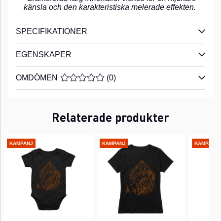
känsla och den karakteristiska melerade effekten.
SPECIFIKATIONER
EGENSKAPER
OMDÖMEN
MEDELBETYG 0 AV 5 ANTAL BETYG 0
(
0
)
Relaterade produkter
KAMPANJ
KAMPANJ
KAMPANJ