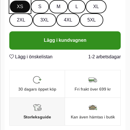
XS
S
M
L
XL
2XL
3XL
4XL
5XL
Lägg i kundvagnen
Lägg i önskelistan
1-2 arbetsdagar
30 dagars öppet köp
Fri frakt över 699 kr
Storleksguide
Kan även hämtas i butik