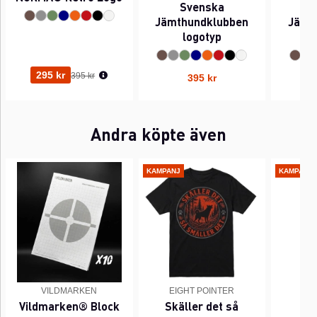
Svenska
Jämthundklubben
Jämt
logotyp
(l
Ordinarie pris:
295 kr
395 kr
395 kr
Andra köpte även
KAMPANJ
KAMPANJ
VILDMARKEN
EIGHT POINTER
EI
Vildmarken® Block
Skäller det så
Pi