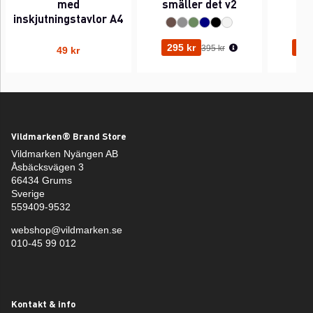
med
smäller det v2
inskjutningstavlor A4
Ordinarie pris:
295 kr
295
395 kr
49 kr
Vildmarken® Brand Store
Vildmarken Nyängen AB
Åsbäcksvägen 3
66434 Grums
Sverige
559409-9532
webshop@vildmarken.se
010-45 99 012
Kontakt & info