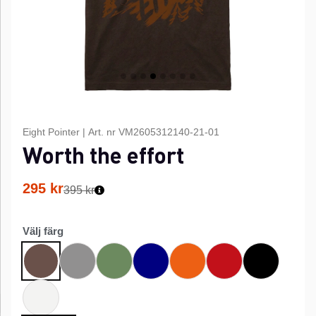
Eight Pointer
|
Art. nr
VM2605312140-21-01
Worth the effort
295
kr
395 kr
Välj färg
Grå
Grön
Marinblå
Orange
Röd
Svart
Brun
Vit