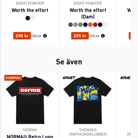
EIGHT POINTER
EIGHT POINTER
EI
Worth the effort
Worth the effort
Wort
(Dam)
Ordinarie pris:
Ordinarie pris:
245 kr
295 kr
245
285 kr
395 kr
Se även
NYHET
NYHET
KAMPANJ
NORMA
SVENSKA
JÄMTHUNDKLUBBEN
JÄMT
NORMA® Retro Logo