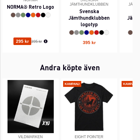
NORMA
SVENSKA
JÄMTHUNDKLUBBEN
JÄMT
NORMA® Retro Logo
Svenska
Jämthundklubben
Jämt
logotyp
(l
Ordinarie pris:
295 kr
395 kr
395 kr
Andra köpte även
KAMPANJ
KAMPANJ
VILDMARKEN
EIGHT POINTER
EI