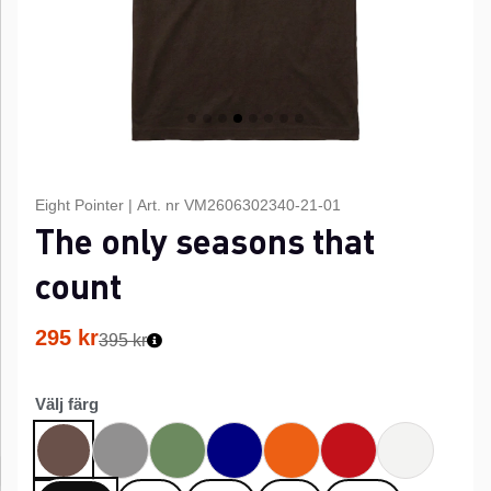
Eight Pointer
|
Art. nr
VM2606302340-21-01
The only seasons that
count
295
kr
395 kr
Välj färg
Grå
Grön
Marinblå
Orange
Röd
Vit
Brun