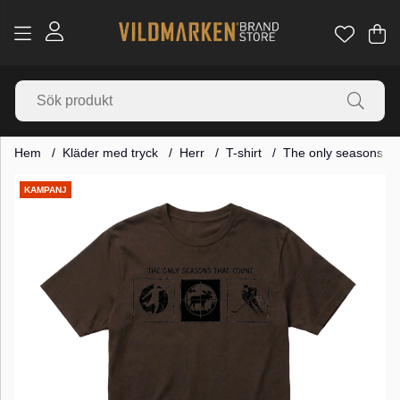
Va
Ant
.
Hem
Kläder med tryck
Herr
T-shirt
The only seasons th
Produktbilder
KAMPANJ