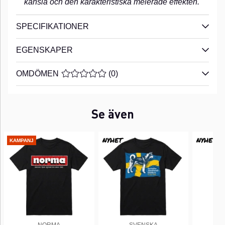
känsla och den karakteristiska melerade effekten.
SPECIFIKATIONER
EGENSKAPER
OMDÖMEN
MEDELBETYG 0 AV 5 ANTAL BETYG 0
(
0
)
Se även
NYHET
NYHET
KAMPANJ