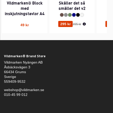
Vildmarken® Block
Skäller det så
Pi
med
smäller det v2
inskjutningstavlor A4
Ordinarie pris:
295 kr
295
395 kr
49 kr
Vildmarken® Brand Store
Vildmarken Nyängen AB
Åsbäcksvägen 3
66434 Grums
Sverige
559409-9532
webshop@vildmarken.se
010-45 99 012