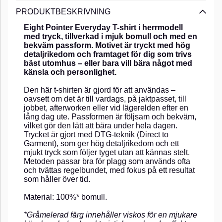
PRODUKTBESKRIVNING
Eight Pointer Everyday T-shirt i herrmodell
med tryck, tillverkad i mjuk bomull och med en
bekväm passform. Motivet är tryckt med hög
detaljrikedom och framtaget för dig som trivs
bäst utomhus – eller bara vill bära något med
känsla och personlighet.
Den här t-shirten är gjord för att användas –
oavsett om det är till vardags, på jaktpasset, till
jobbet, afterworken eller vid lägerelden efter en
lång dag ute. Passformen är följsam och bekväm,
vilket gör den lätt att bära under hela dagen.
Trycket är gjort med DTG-teknik (Direct to
Garment), som ger hög detaljrikedom och ett
mjukt tryck som följer tyget utan att kännas stelt.
Metoden passar bra för plagg som används ofta
och tvättas regelbundet, med fokus på ett resultat
som håller över tid.
Material: 100%* bomull.
*Gråmelerad färg innehåller viskos för en mjukare