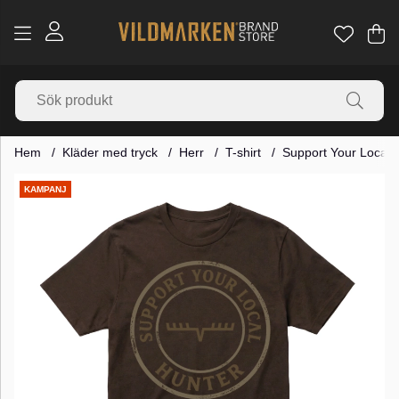
Va
Ant
.
Hem
Kläder med tryck
Herr
T-shirt
Support Your Local 
Produktbilder
KAMPANJ