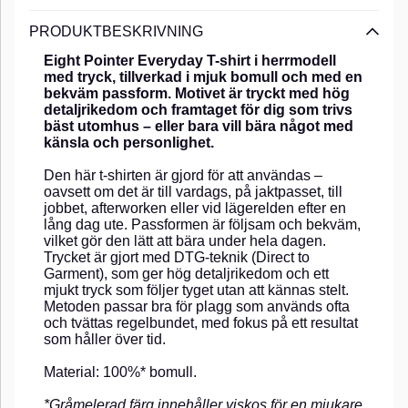
PRODUKTBESKRIVNING
Eight Pointer Everyday T-shirt i herrmodell
med tryck, tillverkad i mjuk bomull och med en
bekväm passform. Motivet är tryckt med hög
detaljrikedom och framtaget för dig som trivs
bäst utomhus – eller bara vill bära något med
känsla och personlighet.
Den här t-shirten är gjord för att användas –
oavsett om det är till vardags, på jaktpasset, till
jobbet, afterworken eller vid lägerelden efter en
lång dag ute. Passformen är följsam och bekväm,
vilket gör den lätt att bära under hela dagen.
Trycket är gjort med DTG-teknik (Direct to
Garment), som ger hög detaljrikedom och ett
mjukt tryck som följer tyget utan att kännas stelt.
Metoden passar bra för plagg som används ofta
och tvättas regelbundet, med fokus på ett resultat
som håller över tid.
Material: 100%* bomull.
*Gråmelerad färg innehåller viskos för en mjukare