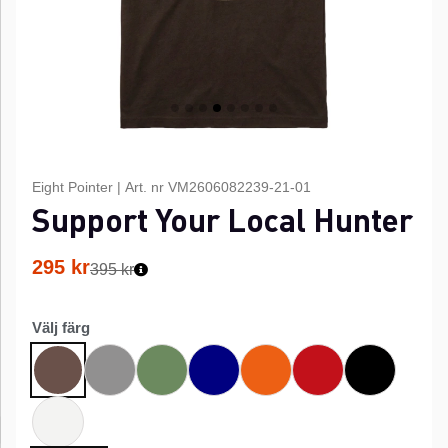
Eight Pointer
|
Art. nr
VM2606082239-21-01
Support Your Local Hunter
295
kr
395 kr
Välj färg
Grå
Grön
Marinblå
Orange
Röd
Svart
Brun
Vit