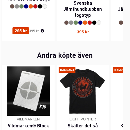
Svenska
Jämthundklubben
Jämt
logotyp
(l
Ordinarie pris:
295 kr
395 kr
395 kr
Andra köpte även
KAMPANJ
KAMPANJ
VILDMARKEN
EIGHT POINTER
EI
Vildmarken® Block
Skäller det så
Kant