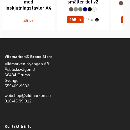
med
smäller det v2
inskjutningstavlor A4
Ordinarie pris:
295 kr
295
395 kr
49 kr
Vildmarken® Brand Store
Vildmarken Nyängen AB
Åsbäcksvägen 3
66434 Grums
Sverige
559409-9532
webshop@vildmarken.se
010-45 99 012
Kontakt & info