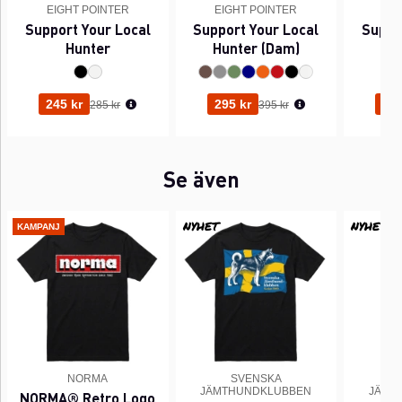
EIGHT POINTER
EIGHT POINTER
EI
Support Your Local
Support Your Local
Suppo
Hunter
Hunter (Dam)
Ordinarie pris:
Ordinarie pris:
245 kr
295 kr
245
285 kr
395 kr
Se även
NYHET
NYHET
KAMPANJ
NORMA
SVENSKA
JÄMTHUNDKLUBBEN
JÄMT
NORMA® Retro Logo