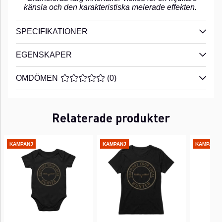
känsla och den karakteristiska melerade effekten.
SPECIFIKATIONER
EGENSKAPER
OMDÖMEN
MEDELBETYG 0 AV 5 ANTAL BETYG 0
(
0
)
Relaterade produkter
KAMPANJ
KAMPANJ
KAMPANJ