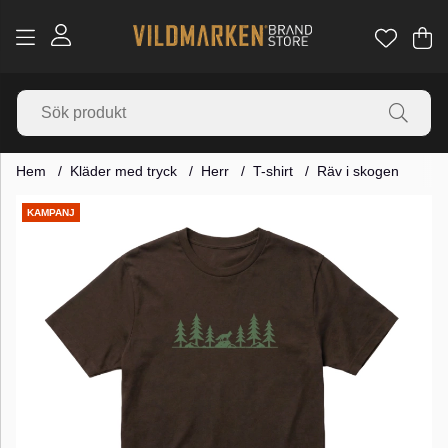
Va
Ant
.
Hem
Kläder med tryck
Herr
T-shirt
Räv i skogen
Produktbilder
KAMPANJ