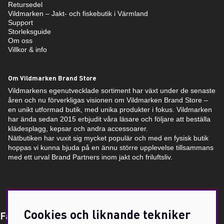
Retursedel
Vildmarken – Jakt- och fiskebutik i Värmland
Support
Storleksguide
Om oss
Villkor & info
Om Vildmarken Brand Store
Vildmarkens egenutvecklade sortiment har växt under de senaste
åren och nu förverkligas visionen om Vildmarken Brand Store –
en unikt utformad butik, med unika produkter i fokus. Vildmarken
har ända sedan 2015 erbjudit våra läsare och följare att beställa
klädesplagg, kepsar och andra accessoarer.
Nätbutiken har vuxit sig mycket populär och med en fysisk butik
hoppas vi kunna bjuda på en ännu större upplevelse tillsammans
med ett urval Brand Partners inom jakt och friluftsliv.
Cookies och liknande tekniker
Få Magasin Vildmarken direkt till din e-post!*