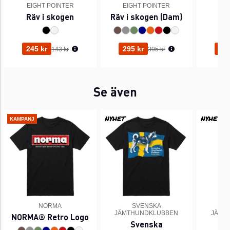
EIGHT POINTER
EIGHT POINTER
EI
Räv i skogen
Räv i skogen (Dam)
Rä
Ordinarie pris:
Ordinarie pris:
245 kr
295 kr
245
143 kr
395 kr
Se även
NYHET
NYHET
KAMPANJ
NORMA
SVENSKA
JÄMTHUNDKLUBBEN
JÄMT
NORMA® Retro Logo
Svenska