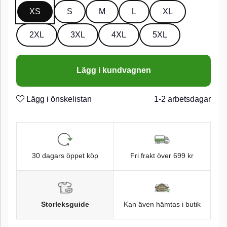
XS
S
M
L
XL
2XL
3XL
4XL
5XL
Lägg i kundvagnen
Lägg i önskelistan
1-2 arbetsdagar
30 dagars öppet köp
Fri frakt över 699 kr
Storleksguide
Kan även hämtas i butik