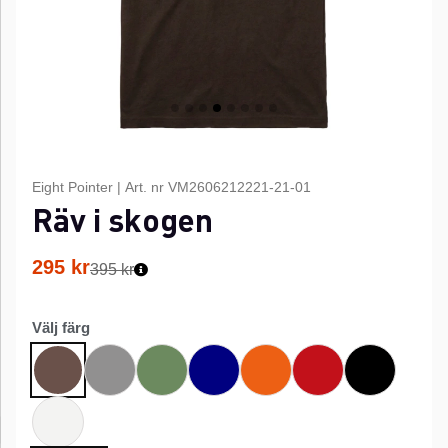
Eight Pointer
|
Art. nr
VM2606212221-21-01
Räv i skogen
295
kr
395 kr
Välj färg
Grå
Grön
Marinblå
Orange
Röd
Svart
Brun
Vit