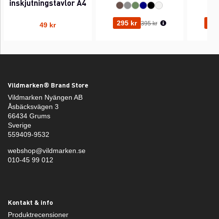
inskjutningstavlor A4
Ordinarie pris:
295 kr
295
395 kr
49 kr
Vildmarken® Brand Store
Vildmarken Nyängen AB
Åsbäcksvägen 3
66434 Grums
Sverige
559409-9532
webshop@vildmarken.se
010-45 99 012
Kontakt & info
Produktrecensioner