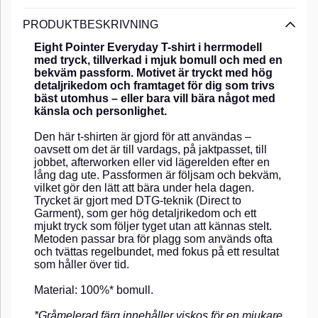
PRODUKTBESKRIVNING
Eight Pointer Everyday T-shirt i herrmodell
med tryck, tillverkad i mjuk bomull och med en
bekväm passform. Motivet är tryckt med hög
detaljrikedom och framtaget för dig som trivs
bäst utomhus – eller bara vill bära något med
känsla och personlighet.
Den här t-shirten är gjord för att användas –
oavsett om det är till vardags, på jaktpasset, till
jobbet, afterworken eller vid lägerelden efter en
lång dag ute. Passformen är följsam och bekväm,
vilket gör den lätt att bära under hela dagen.
Trycket är gjort med DTG-teknik (Direct to
Garment), som ger hög detaljrikedom och ett
mjukt tryck som följer tyget utan att kännas stelt.
Metoden passar bra för plagg som används ofta
och tvättas regelbundet, med fokus på ett resultat
som håller över tid.
Material: 100%* bomull.
*Gråmelerad färg innehåller viskos för en mjukare