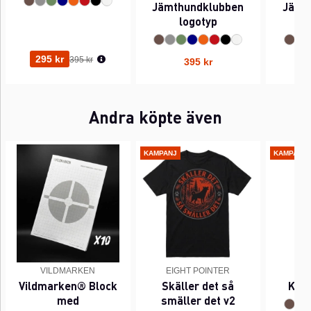
Jämthundklubben
Jämt
logotyp
(l
Ordinarie pris:
295 kr
395 kr
395 kr
Andra köpte även
KAMPANJ
KAMPANJ
VILDMARKEN
EIGHT POINTER
EI
Vildmarken® Block
Skäller det så
Kant
med
smäller det v2