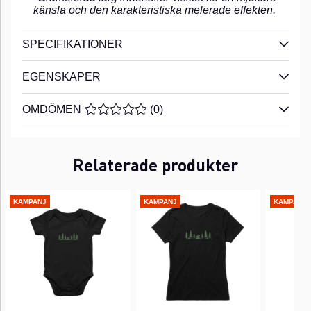
känsla och den karakteristiska melerade effekten.
SPECIFIKATIONER
EGENSKAPER
OMDÖMEN
MEDELBETYG 0 AV 5 ANTAL BETYG 0
(
0
)
Relaterade produkter
KAMPANJ
KAMPANJ
KAMPANJ