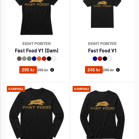
EIGHT POINTER
EIGHT POINTER
Fast Food V1 (Dam)
Fast Food V1
Ordinarie pris:
Ordinarie pris:
295 kr
245 kr
395 kr
295 kr
KAMPANJ
KAMPANJ