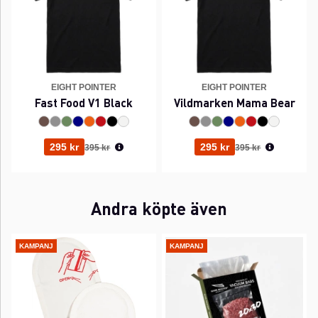
EIGHT POINTER
EIGHT POINTER
Fast Food V1 Black
Vildmarken Mama Bear
Ordinarie pris:
Ordinarie pris:
295 kr
295 kr
395 kr
395 kr
Andra köpte även
KAMPANJ
KAMPANJ