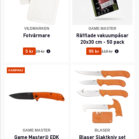
VILDMARKEN
GAME MASTER
Fotvärmare
Räfflade vakuumpåsar
20x30 cm - 50 pack
Ordinarie pris:
Ordinarie pris:
5 kr
95 kr
29 kr
119 kr
KAMPANJ
GAME MASTER
BLASER
Game Master® EDK
Blaser Slaktkniv set