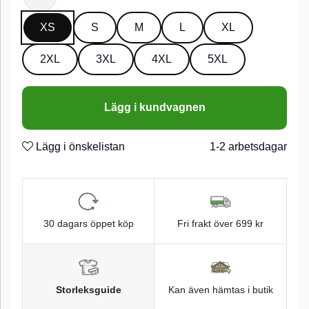
XS
S
M
L
XL
2XL
3XL
4XL
5XL
Lägg i kundvagnen
Lägg i önskelistan
1-2 arbetsdagar
30 dagars öppet köp
Fri frakt över 699 kr
Storleksguide
Kan även hämtas i butik