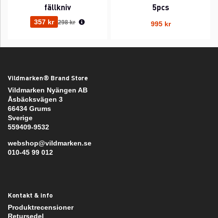
fällkniv
5pcs
Ordinarie pris:
357 kr
298 kr
995 kr
Vildmarken® Brand Store
Vildmarken Nyängen AB
Åsbäcksvägen 3
66434 Grums
Sverige
559409-9532
webshop@vildmarken.se
010-45 99 012
Kontakt & info
Produktrecensioner
Retursedel