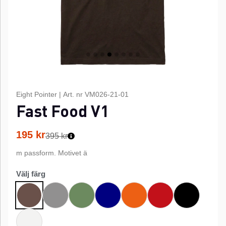
Eight Pointer
|
Art. nr
VM026-21-01
Fast Food V1
195
kr
395 kr
m passform. Motivet ä
Välj färg
Grå
Grön
Marinblå
Orange
Röd
Svart
Brun
Vit