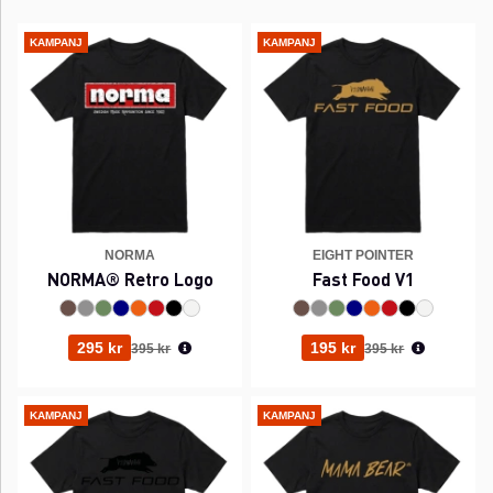
KAMPANJ
KAMPANJ
NORMA
EIGHT POINTER
NORMA® Retro Logo
Fast Food V1
Ordinarie pris:
Ordinarie pris:
295 kr
195 kr
395 kr
395 kr
KAMPANJ
KAMPANJ