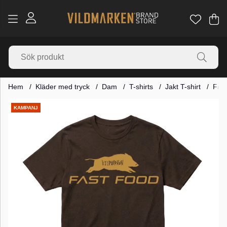
Va
Ant
.
Hem
Kläder med tryck
Dam
T-shirts
Jakt T-shirt
Fas
Produktbilder
KAMPANJ