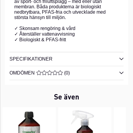
av sport- och friluftsplagg – med eller utan
membran. Båda produkterna är biologiskt
nedbrytbara, PFAS-fria och utvecklade med
största hänsyn till miljön.
✓ Skonsam rengöring & vård
✓ Återställer vattenavvisning
✓ Biologiskt & PFAS-fritt
SPECIFIKATIONER
OMDÖMEN
MEDELBETYG 0 AV 5 ANTAL BETYG 0
(
0
)
Se även