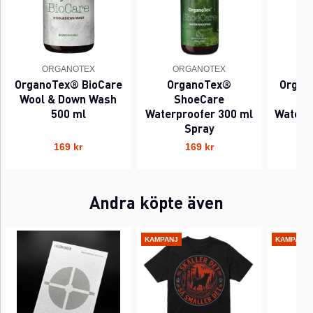
ORGANOTEX
ORGANOTEX
O
OrganoTex® BioCare
OrganoTex®
Organ
Wool & Down Wash
ShoeCare
O
500 ml
Waterproofer 300 ml
Waterp
Spray
169 kr
169 kr
Andra köpte även
KAMPANJ
KAMPANJ