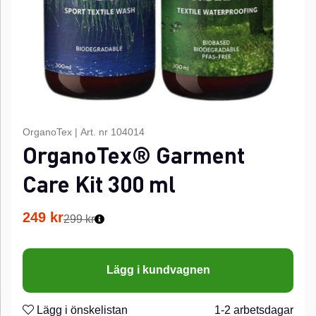
OrganoTex
|
Art. nr
104014
OrganoTex® Garment
Care Kit 300 ml
249
kr
299 kr
Lägg i kundvagnen
Lägg i önskelistan
1-2 arbetsdagar