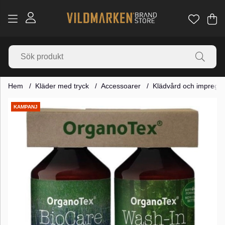
Va
Ant
.
Hem
Kläder med tryck
Accessoarer
Klädvård och impregne
Produktbilder
KAMPANJ