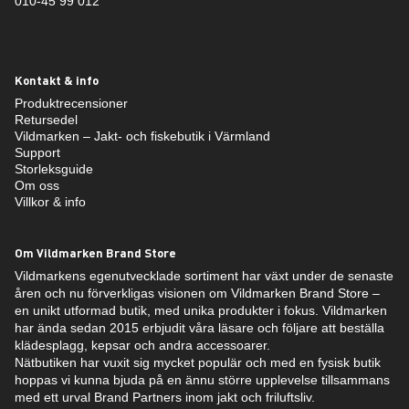
010-45 99 012
Kontakt & info
Produktrecensioner
Retursedel
Vildmarken – Jakt- och fiskebutik i Värmland
Support
Storleksguide
Om oss
Villkor & info
Om Vildmarken Brand Store
Vildmarkens egenutvecklade sortiment har växt under de senaste
åren och nu förverkligas visionen om Vildmarken Brand Store –
en unikt utformad butik, med unika produkter i fokus. Vildmarken
har ända sedan 2015 erbjudit våra läsare och följare att beställa
klädesplagg, kepsar och andra accessoarer.
Nätbutiken har vuxit sig mycket populär och med en fysisk butik
hoppas vi kunna bjuda på en ännu större upplevelse tillsammans
med ett urval Brand Partners inom jakt och friluftsliv.