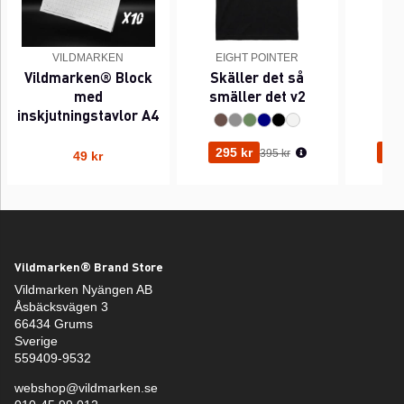
VILDMARKEN
EIGHT POINTER
EI
Vildmarken® Block
Skäller det så
Pi
med
smäller det v2
inskjutningstavlor A4
Ordinarie pris:
295 kr
295
395 kr
49 kr
Vildmarken® Brand Store
Vildmarken Nyängen AB
Åsbäcksvägen 3
66434 Grums
Sverige
559409-9532
webshop@vildmarken.se