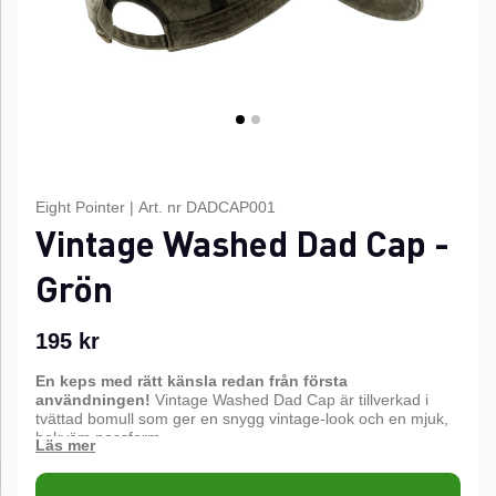
Eight Pointer
|
Art. nr
DADCAP001
Vintage Washed Dad Cap -
Grön
195
kr
En keps med rätt känsla redan från första
användningen!
Vintage Washed Dad Cap är tillverkad i
tvättad bomull som ger en snygg vintage-look och en mjuk,
bekväm passform.