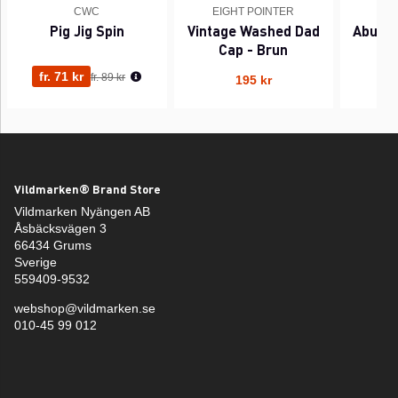
CWC
EIGHT POINTER
A
Pig Jig Spin
Vintage Washed Dad
Abu Ga
Cap - Brun
Ordinarie pris:
fr. 71 kr
71
fr. 89 kr
195 kr
Vildmarken® Brand Store
Vildmarken Nyängen AB
Åsbäcksvägen 3
66434 Grums
Sverige
559409-9532
webshop@vildmarken.se
010-45 99 012