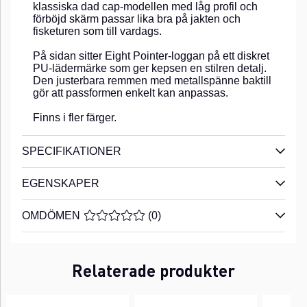
klassiska dad cap-modellen med låg profil och
förböjd skärm passar lika bra på jakten och
fisketuren som till vardags.
På sidan sitter Eight Pointer-loggan på ett diskret
PU-lädermärke som ger kepsen en stilren detalj.
Den justerbara remmen med metallspänne baktill
gör att passformen enkelt kan anpassas.
Finns i fler färger.
SPECIFIKATIONER
EGENSKAPER
OMDÖMEN
MEDELBETYG 0 AV 5 ANTAL BETYG 0
(
0
)
Relaterade produkter