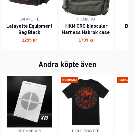
LAFAYETTE
HIKMICRO
Lafayette Equipment
HIKMICRO binocular
Bla
Bag Black
Harness Habrok case
Wi
1295 kr
1799 kr
Andra köpte även
KAMPANJ
KAMPANJ
VILDMARKEN
EIGHT POINTER
EI