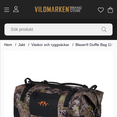
Va
Ant
.
Hem
Jakt
Väskor och ryggsäckar
Blaser® Duffle Bag 110lt
Produktbilder