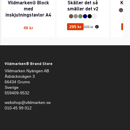
Vildmarken® Block
Skäller det så
Kant
med
smäller det v2
inskjutningstavlor A4
Ordinarie pris:
295 kr
295
395 kr
49 kr
Vildmarken® Brand Store
Vildmarken Nyängen AB
Åsbäcksvägen 3
66434 Grums
Sverige
559409-9532
webshop@vildmarken.se
010-45 99 012