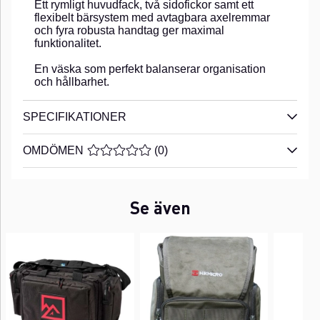
Ett rymligt huvudfack, två sidofickor samt ett
flexibelt bärsystem med avtagbara axelremmar
och fyra robusta handtag ger maximal
funktionalitet.
En väska som perfekt balanserar organisation
och hållbarhet.
SPECIFIKATIONER
OMDÖMEN
MEDELBETYG 0 AV 5 ANTAL BETYG 0
(
0
)
Se även