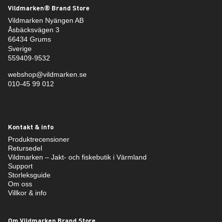
Vildmarken® Brand Store
Vildmarken Nyängen AB
Åsbäcksvägen 3
66434 Grums
Sverige
559409-9532
webshop@vildmarken.se
010-45 99 012
Kontakt & info
Produktrecensioner
Retursedel
Vildmarken – Jakt- och fiskebutik i Värmland
Support
Storleksguide
Om oss
Villkor & info
Om Vildmarken Brand Store