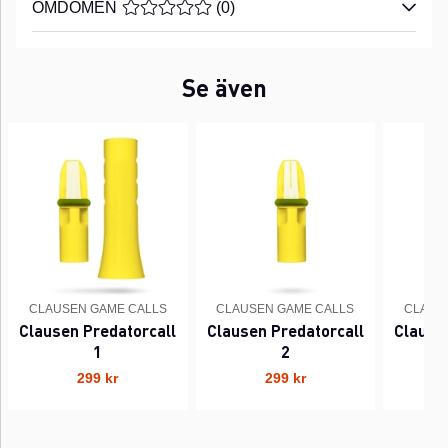
OMDÖMEN
MEDELBETYG 0 AV 5 ANTAL BETYG 0
(
0
)
Se även
CLAUSEN GAME CALLS
CLAUSEN GAME CALLS
CLAUS
Clausen Predatorcall
Clausen Predatorcall
Clause
1
2
299 kr
299 kr