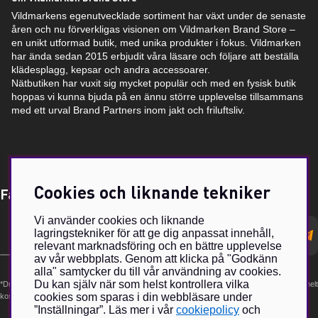
Vildmarkens egenutvecklade sortiment har växt under de senaste
åren och nu förverkligas visionen om Vildmarken Brand Store –
en unikt utformad butik, med unika produkter i fokus. Vildmarken
har ända sedan 2015 erbjudit våra läsare och följare att beställa
klädesplagg, kepsar och andra accessoarer.
Nätbutiken har vuxit sig mycket populär och med en fysisk butik
hoppas vi kunna bjuda på en ännu större upplevelse tillsammans
med ett urval Brand Partners inom jakt och friluftsliv.
Cookies och liknande tekniker
Få Magasin Vildmarken direkt till din e-post!*
Vi använder cookies och liknande
E-
lagringstekniker för att ge dig anpassat innehåll,
postadress
relevant marknadsföring och en bättre upplevelse
av vår webbplats. Genom att klicka på "Godkänn
alla" samtycker du till vår användning av cookies.
Du kan själv när som helst kontrollera vilka
*Du kan även få erbjudanden och nyheter från samarbetspartners. Din prenumeration är helt
cookies som sparas i din webbläsare under
kostnadsfri och kan avslutas när som helst.
”Inställningar”. Läs mer i vår
cookiepolicy
och