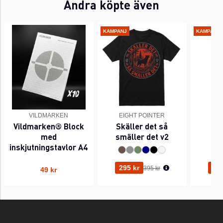
Andra köpte även
KAMPANJ
KAMPANJ
VILDMARKEN
EIGHT POINTER
EI
Vildmarken® Block
Skäller det så
Pi
med
smäller det v2
inskjutningstavlor A4
Ordinarie pris:
295 kr
295
395 kr
49 kr