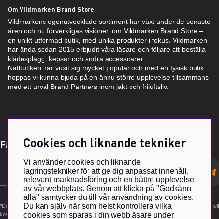
Om Vildmarken Brand Store
Vildmarkens egenutvecklade sortiment har växt under de senaste
åren och nu förverkligas visionen om Vildmarken Brand Store –
en unikt utformad butik, med unika produkter i fokus. Vildmarken
har ända sedan 2015 erbjudit våra läsare och följare att beställa
klädesplagg, kepsar och andra accessoarer.
Nätbutiken har vuxit sig mycket populär och med en fysisk butik
hoppas vi kunna bjuda på en ännu större upplevelse tillsammans
med ett urval Brand Partners inom jakt och friluftsliv.
Cookies och liknande tekniker
Få Magasin Vildmarken direkt till din e-post!*
Vi använder cookies och liknande
E-
lagringstekniker för att ge dig anpassat innehåll,
postadress
relevant marknadsföring och en bättre upplevelse
av vår webbplats. Genom att klicka på "Godkänn
alla" samtycker du till vår användning av cookies.
Du kan själv när som helst kontrollera vilka
*Du kan även få erbjudanden och nyheter från samarbetspartners. Din prenumeration är helt
cookies som sparas i din webbläsare under
kostnadsfri och kan avslutas när som helst.