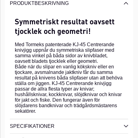
PRODUKTBESKRIVNING
Symmetriskt resultat oavsett
tjocklek och geometri!
Med Tormeks patenterade KJ-45 Centrerande
knivjigg uppnår du symmetriska slipfaser med
samma vinkel på båda sidor av knivbladet,
oavsett bladets tjocklek eller geometri.
Både när du slipar en vanlig kökskniv eller en
tjockare, avsmalnande jaktkniv får du samma
resultat på knivens båda slipfaser utan att behöva
ställa om jiggen. KJ-45 Centrerande knivjigg
passar de allra flesta typer av knivar;
hushållsknivar, kockknivar, slöjdknivar och knivar
för jakt och fiske. Den fungerar även för
slöjdarens bandknivar och trädgårdsmästarens
sekatörer.
SPECIFIKATIONER