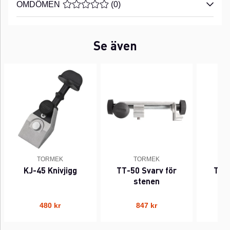
OMDÖMEN
MEDELBETYG 0 AV 5 ANTAL BETYG 0
(
0
)
Se även
TORMEK
TORMEK
KJ-45 Knivjigg
TT-50 Svarv för
Tor
stenen
480 kr
847 kr