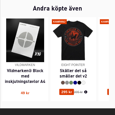
Andra köpte även
KAMPANJ
KAMPANJ
VILDMARKEN
EIGHT POINTER
EI
Vildmarken® Block
Skäller det så
Pi
med
smäller det v2
inskjutningstavlor A4
Ordinarie pris:
295 kr
295
395 kr
49 kr