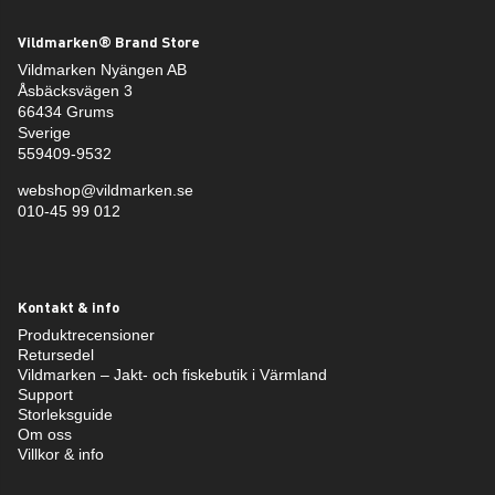
Vildmarken® Brand Store
Vildmarken Nyängen AB
Åsbäcksvägen 3
66434 Grums
Sverige
559409-9532
webshop@vildmarken.se
010-45 99 012
Kontakt & info
Produktrecensioner
Retursedel
Vildmarken – Jakt- och fiskebutik i Värmland
Support
Storleksguide
Om oss
Villkor & info