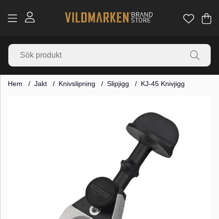
Va
Ant
.
Hem
Jakt
Knivslipning
Slipjigg
KJ-45 Knivjigg
Produktbilder