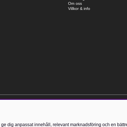
Om oss
Villkor & info
elt kostnadsfri och kan avslutas när som helst.
t ge dig anpassat innehåll, relevant marknadsföring och en bättr