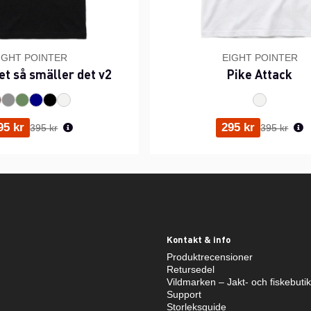
IGHT POINTER
EIGHT POINTER
et så smäller det v2
Pike Attack
Ordinarie pris:
Ordinarie p
95 kr
295 kr
395 kr
395 kr
Kontakt & info
Produktrecensioner
Retursedel
Vildmarken – Jakt- och fiskebuti
Support
Storleksguide