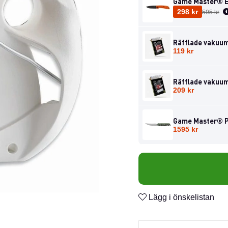
Game Master® E
Ordinarie pris:
298 kr
595 kr
Räfflade vakuum
119 kr
Räfflade vakuum
209 kr
Game Master® Pr
1595 kr
Lägg i önskelistan