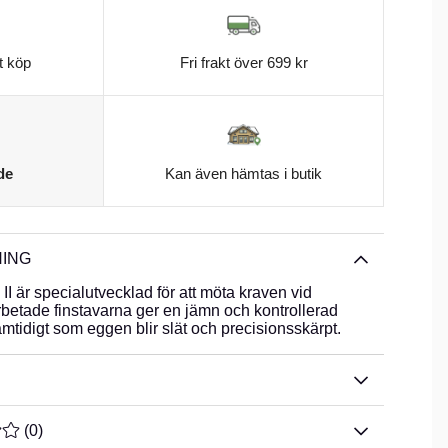
t köp
Fri frakt över 699 kr
de
Kan även hämtas i butik
ING
II är specialutvecklad för att möta kraven vid
betade finstavar­na ger en jämn och kontrollerad
amtidigt som eggen blir slät och precisionsskärpt.
TYG 0 AV 5 ANTAL BETYG 0
(
0
)