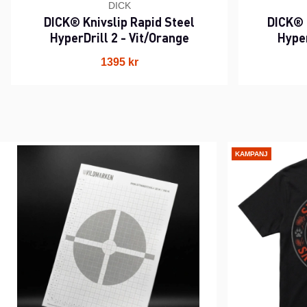
DICK
DICK® Knivslip Rapid Steel
DICK® 
HyperDrill 2 - Vit/Orange
Hyper
1395 kr
KAMPANJ