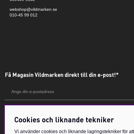
webshop@vildmarken.se
010-45 99 012
Få Magasin Vildmarken direkt till din e-post!*
E-
postadress
*Du kan även få erbjudanden och nyheter från samarbetspartners. Din prenumeration är h
Cookies och liknande tekniker
Vi använder cookies och liknande lagringstekniker för at