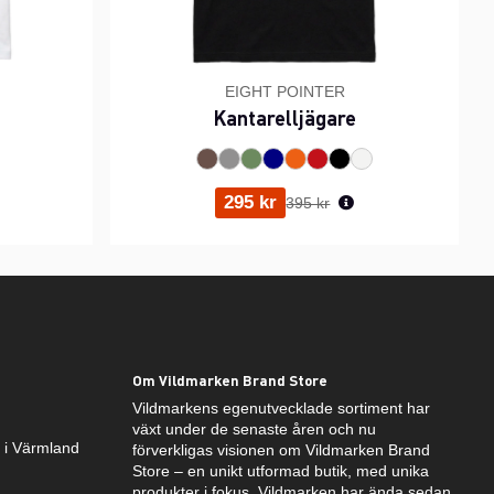
EIGHT POINTER
Kantarelljägare
ris:
Ordinarie pris:
295 kr
395 kr
Om Vildmarken Brand Store
Vildmarkens egenutvecklade sortiment har
växt under de senaste åren och nu
k i Värmland
förverkligas visionen om Vildmarken Brand
Store – en unikt utformad butik, med unika
produkter i fokus. Vildmarken har ända sedan