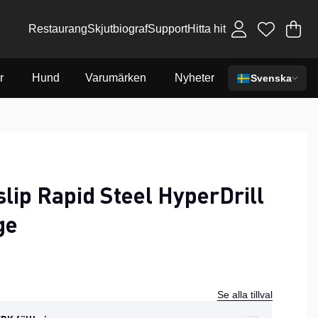
Restaurang
Skjutbiograf
Support
Hitta hit
Va
An
.
r
Hund
Varumärken
Nyheter
Svenska
lip Rapid Steel HyperDrill
ge
Se alla tillval