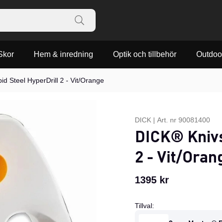
Skor
Hem & inredning
Optik och tillbehör
Outdoo
d Steel HyperDrill 2 - Vit/Orange
DICK
|
Art. nr
90081400
DICK® Knivs
2 - Vit/Oran
1395
kr
Tillval: