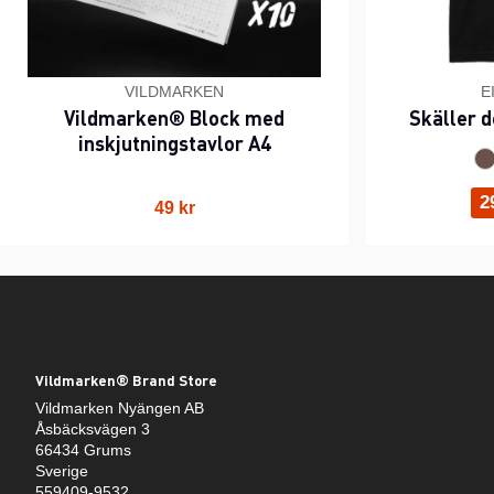
VILDMARKEN
E
Vildmarken® Block med
Skäller d
inskjutningstavlor A4
2
49 kr
Vildmarken® Brand Store
Vildmarken Nyängen AB
Åsbäcksvägen 3
66434 Grums
Sverige
559409-9532