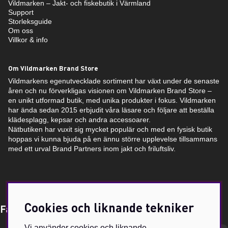
Vildmarken – Jakt- och fiskebutik i Värmland
Support
Storleksguide
Om oss
Villkor & info
Om Vildmarken Brand Store
Vildmarkens egenutvecklade sortiment har växt under de senaste
åren och nu förverkligas visionen om Vildmarken Brand Store –
en unikt utformad butik, med unika produkter i fokus. Vildmarken
har ända sedan 2015 erbjudit våra läsare och följare att beställa
klädesplagg, kepsar och andra accessoarer.
Nätbutiken har vuxit sig mycket populär och med en fysisk butik
hoppas vi kunna bjuda på en ännu större upplevelse tillsammans
med ett urval Brand Partners inom jakt och friluftsliv.
Cookies och liknande tekniker
Få Magasin Vildmarken direkt till din e-post!*
Vi använder cookies och liknande