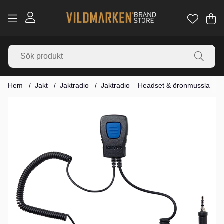
Va
Ant
.
Hem
Jakt
Jaktradio
Jaktradio – Headset & öronmussla
Produktbilder