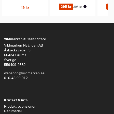
Ordinarie pris:
295 kr
295
395 kr
49 kr
Vildmarken® Brand Store
Vildmarken Nyängen AB
Åsbäcksvägen 3
66434 Grums
Sverige
559409-9532
webshop@vildmarken.se
010-45 99 012
Kontakt & info
Produktrecensioner
Retursedel