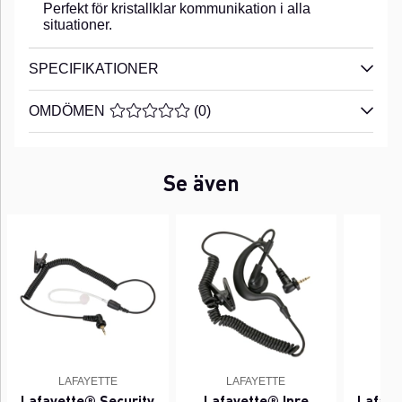
Perfekt för kristallklar kommunikation i alla
situationer.
SPECIFIKATIONER
OMDÖMEN
MEDELBETYG 0 AV 5 ANTAL BETYG 0
(
0
)
Se även
LAFAYETTE
LAFAYETTE
L
Lafayette® Security
Lafayette® Inre
Lafaye