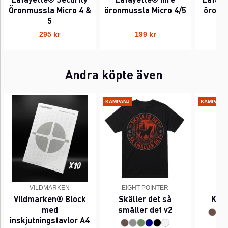
Öronmussla Micro 4 &
öronmussla Micro 4/5
öronm
5
295 kr
199 kr
Andra köpte även
KAMPANJ
KAMPANJ
VILDMARKEN
EIGHT POINTER
EI
Vildmarken® Block
Skäller det så
Kant
med
smäller det v2
inskjutningstavlor A4