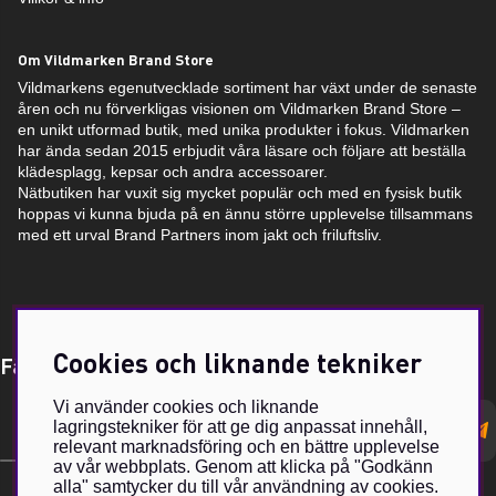
Om Vildmarken Brand Store
Vildmarkens egenutvecklade sortiment har växt under de senaste
åren och nu förverkligas visionen om Vildmarken Brand Store –
en unikt utformad butik, med unika produkter i fokus. Vildmarken
har ända sedan 2015 erbjudit våra läsare och följare att beställa
klädesplagg, kepsar och andra accessoarer.
Nätbutiken har vuxit sig mycket populär och med en fysisk butik
hoppas vi kunna bjuda på en ännu större upplevelse tillsammans
med ett urval Brand Partners inom jakt och friluftsliv.
Cookies och liknande tekniker
Få Magasin Vildmarken direkt till din e-post!*
Vi använder cookies och liknande
E-
lagringstekniker för att ge dig anpassat innehåll,
postadress
relevant marknadsföring och en bättre upplevelse
av vår webbplats. Genom att klicka på "Godkänn
alla" samtycker du till vår användning av cookies.