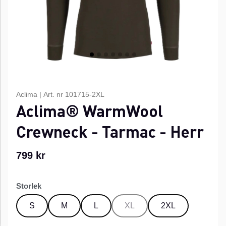
Aclima
|
Art. nr
101715-2XL
Aclima® WarmWool
Crewneck - Tarmac - Herr
799
kr
Storlek
S
M
L
XL
2XL