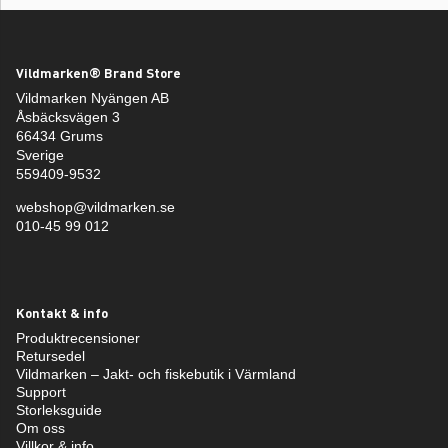
Vildmarken® Brand Store
Vildmarken Nyängen AB
Åsbäcksvägen 3
66434 Grums
Sverige
559409-9532
webshop@vildmarken.se
010-45 99 012
Kontakt & info
Produktrecensioner
Retursedel
Vildmarken – Jakt- och fiskebutik i Värmland
Support
Storleksguide
Om oss
Villkor & info