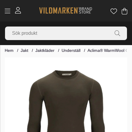
Va
Ant
.
Hem
Jakt
Jaktkläder
Underställ
Aclima® WarmWool Crew
Produktbilder