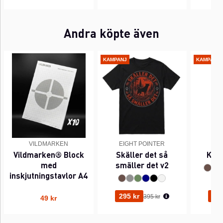
Andra köpte även
KAMPANJ
KAMPANJ
VILDMARKEN
EIGHT POINTER
EI
Vildmarken® Block
Skäller det så
Kant
med
smäller det v2
inskjutningstavlor A4
Ordinarie pris:
295 kr
295
395 kr
49 kr