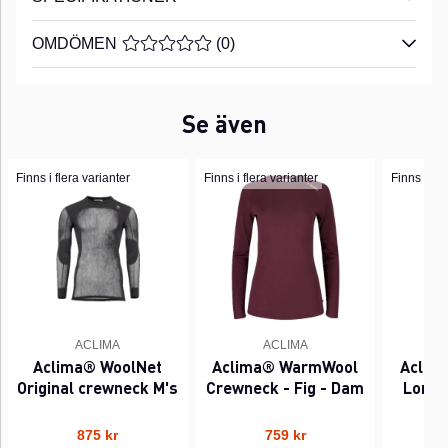
OMDÖMEN
MEDELBETYG 0 AV 5 ANTAL BETYG 0
(
0
)
Se även
Finns i flera varianter
Finns i flera varianter
Finns i fle
ACLIMA
ACLIMA
Aclima® WoolNet
Aclima® WarmWool
Aclim
Original crewneck M's
Crewneck - Fig - Dam
Longs 
875 kr
759 kr