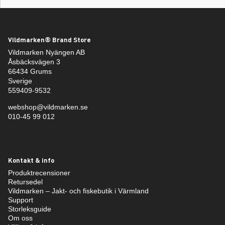
Vildmarken® Brand Store
Vildmarken Nyängen AB
Åsbäcksvägen 3
66434 Grums
Sverige
559409-9532
webshop@vildmarken.se
010-45 99 012
Kontakt & info
Produktrecensioner
Retursedel
Vildmarken – Jakt- och fiskebutik i Värmland
Support
Storleksguide
Om oss