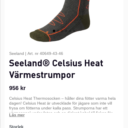
Seeland
|
Art. nr
40649-43-46
Seeland® Celsius Heat
Värmestrumpor
956
kr
Celsius Heat Thermosocken – håller dina fötter varma hela
dagen! Celsius Heat är utvecklade för jägare som inte vill
frysa om fötterna under kalla pass. Strumporna har ett
värmepanel under foten och en diskret kabel till fickan för
powerbanken.
Storlek