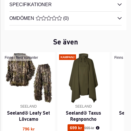
SPECIFIKATIONER
OMDÖMEN
MEDELBETYG 0 AV 5 ANTAL BETYG 0
(
0
)
Se även
Finns i flera varianter
KAMPANJ
Finns i fle
SEELAND
SEELAND
Seeland® Leafy Set
Seeland® Taxus
Seela
Lövcamo
Regnponcho
Ordinarie pris:
699 kr
995 kr
796 kr