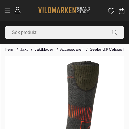
Va
Ant
.
Hem
Jakt
Jaktkläder
Accessoarer
Seeland® Celsius He
Produktbilder