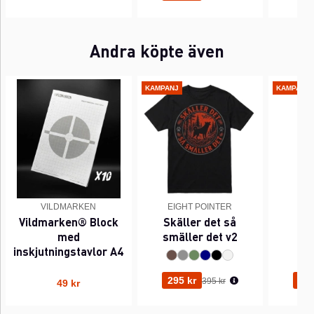
Andra köpte även
KAMPANJ
KAMPANJ
VILDMARKEN
EIGHT POINTER
EI
Vildmarken® Block
Skäller det så
Pi
med
smäller det v2
inskjutningstavlor A4
Ordinarie pris:
295 kr
295
395 kr
49 kr