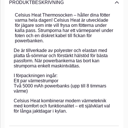
PRODUKTBESKRIVNING
Celsius Heat Thermosocken – håller dina fötter
varma hela dagen! Celsius Heat är utvecklade
för jägare som inte vill frysa om fötterna under
kalla pass. Strumporna har ett värmepanel under
foten och en diskret kabel till fickan för
powerbanken.
De är tillverkade av polyester och elastan med
platta tå-sömmar och förstärkt hälstöd för bästa
passform. När powerbankerna tas bort kan
strumporna enkelt maskintvättas.
I förpackningen ingår:
Ett par värmestrumpor
Två 5000 mAh powerbanks (upp till 8 timmars
värme)
Celsius Heat kombinerar modern värmeteknik
med komfort och funktionalitet – ett självklart val
för långa jaktdagar i kylan.