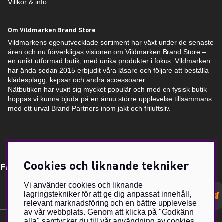
Villkor & info
Om Vildmarken Brand Store
Vildmarkens egenutvecklade sortiment har växt under de senaste
åren och nu förverkligas visionen om Vildmarken Brand Store –
en unikt utformad butik, med unika produkter i fokus. Vildmarken
har ända sedan 2015 erbjudit våra läsare och följare att beställa
klädesplagg, kepsar och andra accessoarer.
Nätbutiken har vuxit sig mycket populär och med en fysisk butik
hoppas vi kunna bjuda på en ännu större upplevelse tillsammans
med ett urval Brand Partners inom jakt och friluftsliv.
Cookies och liknande tekniker
Få Magasin Vildmarken direkt till din e-post!*
Vi använder cookies och liknande
E-
lagringstekniker för att ge dig anpassat innehåll,
postadress
relevant marknadsföring och en bättre upplevelse
av vår webbplats. Genom att klicka på "Godkänn
alla" samtycker du till vår användning av cookies.