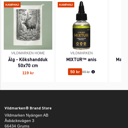
KAMPANJ
KAMPANJ
VILDMARKEN HOME
VILDMARKEN
Älg - Kökshandduk
MIXTUR™ anis
Mause
50x70 cm
Ordinarie pris:
50 kr
99 kr
119 kr
Vildmarken® Brand Store
Vildmarken Nyängen AB
Åsbäcksvägen 3
66434 Grums