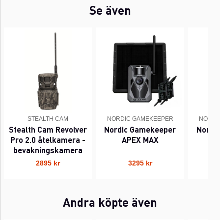
Se även
STEALTH CAM
NORDIC GAMEKEEPER
NORDI
Stealth Cam Revolver
Nordic Gamekeeper
Nordi
Pro 2.0 åtelkamera -
APEX MAX
A
bevakningskamera
2895 kr
3295 kr
Andra köpte även