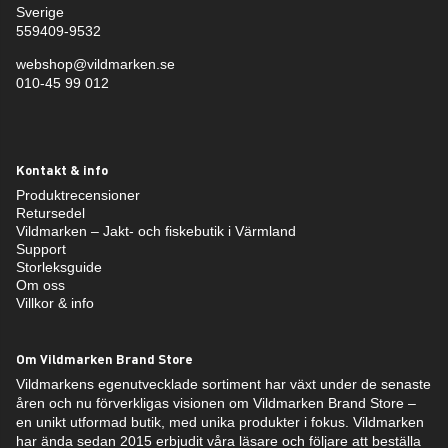
Sverige
559409-9532
webshop@vildmarken.se
010-45 99 012
Kontakt & info
Produktrecensioner
Retursedel
Vildmarken – Jakt- och fiskebutik i Värmland
Support
Storleksguide
Om oss
Villkor & info
Om Vildmarken Brand Store
Vildmarkens egenutvecklade sortiment har växt under de senaste
åren och nu förverkligas visionen om Vildmarken Brand Store –
en unikt utformad butik, med unika produkter i fokus. Vildmarken
har ända sedan 2015 erbjudit våra läsare och följare att beställa