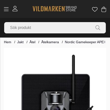
Va
Ant
.
Hem
Jakt
Åtel
Åtelkamera
Nordic Gamekeeper APEX 
Produktbilder