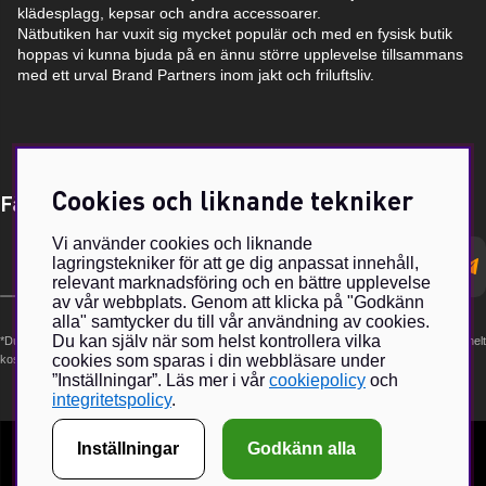
klädesplagg, kepsar och andra accessoarer.
Nätbutiken har vuxit sig mycket populär och med en fysisk butik
hoppas vi kunna bjuda på en ännu större upplevelse tillsammans
med ett urval Brand Partners inom jakt och friluftsliv.
Cookies och liknande tekniker
Få Magasin Vildmarken direkt till din e-post!*
Vi använder cookies och liknande
E-
lagringstekniker för att ge dig anpassat innehåll,
postadress
relevant marknadsföring och en bättre upplevelse
av vår webbplats. Genom att klicka på "Godkänn
alla" samtycker du till vår användning av cookies.
Du kan själv när som helst kontrollera vilka
*Du kan även få erbjudanden och nyheter från samarbetspartners. Din prenumeration är helt
cookies som sparas i din webbläsare under
kostnadsfri och kan avslutas när som helst.
”Inställningar”. Läs mer i vår
cookiepolicy
och
integritetspolicy
.
Inställningar
Godkänn alla