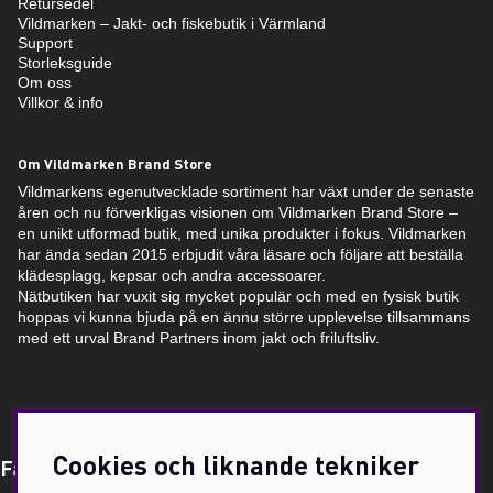
Retursedel
Vildmarken – Jakt- och fiskebutik i Värmland
Support
Storleksguide
Om oss
Villkor & info
Om Vildmarken Brand Store
Vildmarkens egenutvecklade sortiment har växt under de senaste
åren och nu förverkligas visionen om Vildmarken Brand Store –
en unikt utformad butik, med unika produkter i fokus. Vildmarken
har ända sedan 2015 erbjudit våra läsare och följare att beställa
klädesplagg, kepsar och andra accessoarer.
Nätbutiken har vuxit sig mycket populär och med en fysisk butik
hoppas vi kunna bjuda på en ännu större upplevelse tillsammans
med ett urval Brand Partners inom jakt och friluftsliv.
Cookies och liknande tekniker
Få Magasin Vildmarken direkt till din e-post!*