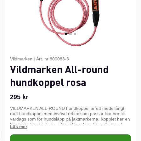
Vildmarken
|
Art. nr
800083-3
Vildmarken All-round
hundkoppel rosa
295
kr
VILDMARKEN ALL-ROUND hundkoppel är ett medellångt
runt hundkoppel med invävd reflex som passar lika bra till
vardags som för hundsläpp på jaktmarkerna. Kopplet har en
högkvalitativ pistolhake, ett mjukt vadderat handtag med
ögla för exempelvis bajspåse eller tunna handskar samt en
ring att fästa i bältet eller ett annat koppel. 180 cm. Finns i
tre färger.