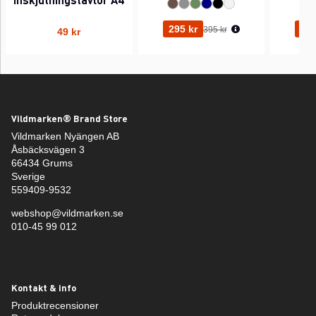
Ordinarie pris:
295 kr
295
395 kr
49 kr
Vildmarken® Brand Store
Vildmarken Nyängen AB
Åsbäcksvägen 3
66434 Grums
Sverige
559409-9532
webshop@vildmarken.se
010-45 99 012
Kontakt & info
Produktrecensioner