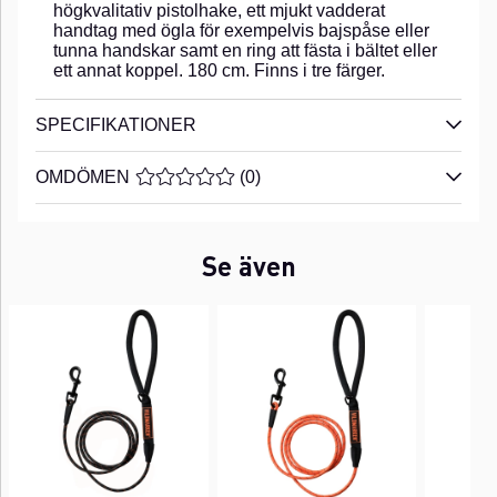
högkvalitativ pistolhake, ett mjukt vadderat
handtag med ögla för exempelvis bajspåse eller
tunna handskar samt en ring att fästa i bältet eller
ett annat koppel. 180 cm. Finns i tre färger.
SPECIFIKATIONER
OMDÖMEN
MEDELBETYG 0 AV 5 ANTAL BETYG 0
(
0
)
Se även