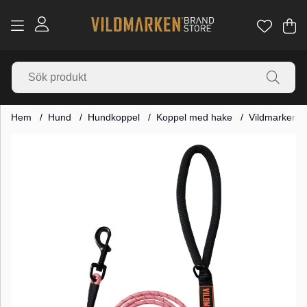
Va
Ant
.
Hem
Hund
Hundkoppel
Koppel med hake
Vildmarken A
Produktbilder