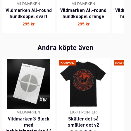
VILDMARKEN
VILDMARKEN
V
Vildmarken All-round
Vildmarken All-round
Vildma
hundkoppel svart
hundkoppel orange
hund
295 kr
295 kr
Andra köpte även
KAMPANJ
KAMPANJ
VILDMARKEN
EIGHT POINTER
EI
Vildmarken® Block
Skäller det så
Pi
med
smäller det v2
inskjutningstavlor A4