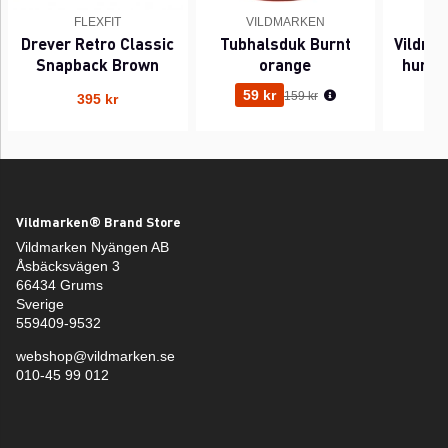
FLEXFIT
VILDMARKEN
V
Drever Retro Classic
Tubhalsduk Burnt
Vildma
Snapback Brown
orange
hundk
Ordinarie pris:
59 kr
159 kr
395 kr
Vildmarken® Brand Store
Vildmarken Nyängen AB
Åsbäcksvägen 3
66434 Grums
Sverige
559409-9532
webshop@vildmarken.se
010-45 99 012