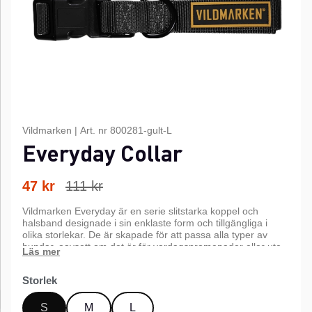
Vildmarken
|
Art. nr
800281-gult-L
Everyday Collar
47
kr
111
kr
Vildmarken Everyday är en serie slitstarka koppel och
halsband designade i sin enklaste form och tillgängliga i
olika storlekar. De är skapade för att passa alla typer av
hundar, oavsett om det är för vardagspromenader eller ute
på jakt.
Storlek
S
M
L