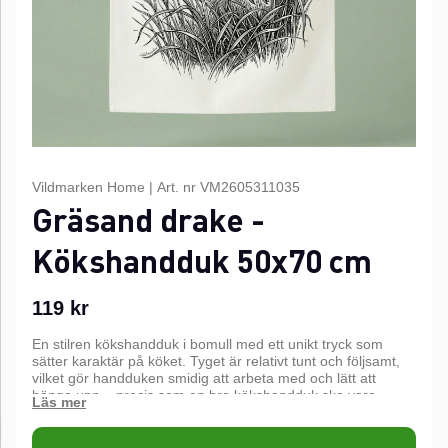
Vildmarken Home
|
Art. nr
VM2605311035
Gräsand drake -
Kökshandduk 50x70 cm
119
kr
En stilren kökshandduk i bomull med ett unikt tryck som
sätter karaktär på köket. Tyget är relativt tunt och följsamt,
vilket gör handduken smidig att arbeta med och lätt att
hänga upp – precis som en bra kökshandduk ska vara.