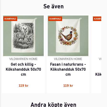
Se även
KAMPANJ
KAMPANJ
KAMPANJ
VILDMARKEN HOME
VILDMARKEN HOME
VILD
Get och killig -
Fasan i naturkrans -
K
Kökshandduk 50x70
Kökshandduk 50x70
na
cm
cm
Köksh
119 kr
119 kr
Andra köpte även