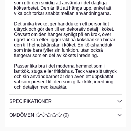
som gör den smidig att använda i det dagliga
köksarbetet. Den är lätt att hänga upp, enkel att
vika och torkar snabbt mellan användningarna.
Det unika trycket ger handduken ett personligt
uttryck och gör den till en dekorativ detalj i köket.
Oavsett om den hänger synligt på en krok, över
ugnsluckan eller ligger vikt på köksbänken bidrar
den till helhetskänslan i köket. En kökshandduk
som inte bara fyller sin funktion, utan också
fungerar som en del av kökets inredning.
Passar lika bra i det moderna hemmet som i
lantkök, stuga eller fritidshus. Tack vare sitt uttryck
och sin användbarhet är den även ett uppskattat
val som present till den som gillar kök, inredning
och detaljer med karaktär.
SPECIFIKATIONER
OMDÖMEN
MEDELBETYG 0 AV 5 ANTAL BETYG 0
(
0
)