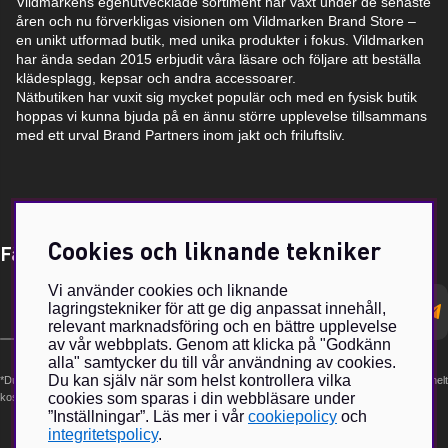
Vildmarkens egenutvecklade sortiment har växt under de senaste
åren och nu förverkligas visionen om Vildmarken Brand Store –
en unikt utformad butik, med unika produkter i fokus. Vildmarken
har ända sedan 2015 erbjudit våra läsare och följare att beställa
klädesplagg, kepsar och andra accessoarer.
Nätbutiken har vuxit sig mycket populär och med en fysisk butik
hoppas vi kunna bjuda på en ännu större upplevelse tillsammans
med ett urval Brand Partners inom jakt och friluftsliv.
Cookies och liknande tekniker
Få Magasin Vildmarken direkt till din e-post!*
Vi använder cookies och liknande
E-
lagringstekniker för att ge dig anpassat innehåll,
postadress
relevant marknadsföring och en bättre upplevelse
av vår webbplats. Genom att klicka på "Godkänn
alla" samtycker du till vår användning av cookies.
Du kan själv när som helst kontrollera vilka
*Du kan även få erbjudanden och nyheter från samarbetspartners. Din prenumeration är helt
cookies som sparas i din webbläsare under
kostnadsfri och kan avslutas när som helst.
”Inställningar”. Läs mer i vår
cookiepolicy
och
integritetspolicy
.