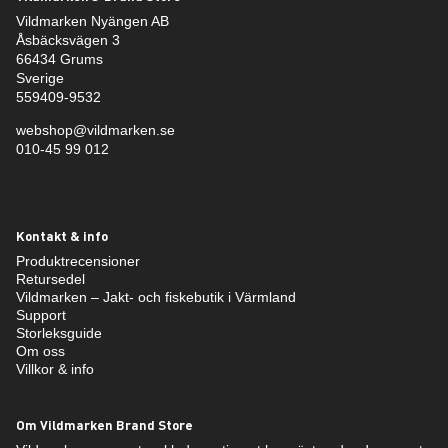
Vildmarken Nyängen AB
Åsbäcksvägen 3
66434 Grums
Sverige
559409-9532
webshop@vildmarken.se
010-45 99 012
Kontakt & info
Produktrecensioner
Retursedel
Vildmarken – Jakt- och fiskebutik i Värmland
Support
Storleksguide
Om oss
Villkor & info
Om Vildmarken Brand Store