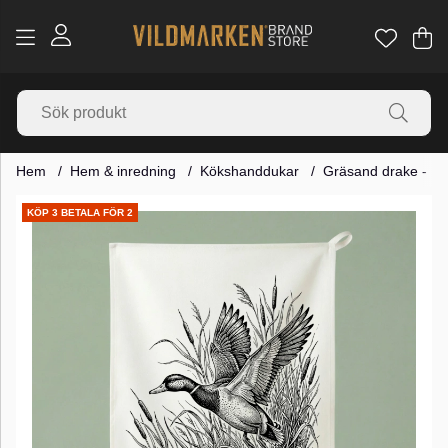
Va
Ant
.
Hem
Hem & inredning
Kökshanddukar
Gräsand drake - K
Produktbilder
KÖP 3 BETALA FÖR 2