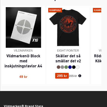
KAMPANJ
KAMPANJ
VILDMARKEN
EIGHT POINTER
VILD
Vildmarken® Block
Skäller det så
Rödräv 
med
smäller det v2
Köksh
inskjutningstavlor A4
Ordinarie pris:
295 kr
395 kr
49 kr
Vildmarken® Brand Store